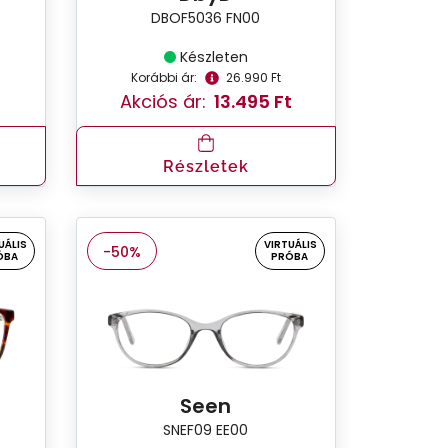
DBOF5036 FN00
Készleten
Korábbi ár:
26.990 Ft
Akciós ár:
13.495 Ft
Részletek
UÁLIS
VIRTUÁLIS
-50%
ÓBA
PRÓBA
Seen
SNEF09 EE00