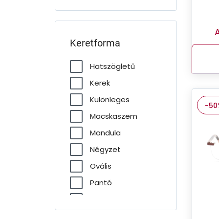
A
Keretforma
Hatszögletű
Kerek
Különleges
-50
Macskaszem
Mandula
Négyzet
Ovális
Pantó
Pilóta
Téglalap