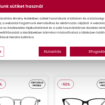
lja meg a
Adja meg
Válassza ki
kéletes
látásvizsgálati
lencséjét
unk sütiket használ
müveget
eredményeit
ásárlási élmény érdekében sütiket használunk a tartalom és a közösségi 
müvegek
z, a weboldal forgalmunk elemzéséhez és reklámozás céljából. A webold
 az Adatkezelési tájékoztatónkat és a sütik használatának részletes leírás
gkínálatunkban számos világ- és exkluzív márka közül válogat
eállításaidat a későbbiekben bármikor módosíthatod a láblécben találh
ja meg a megfelelő lencsével együtt az Önhöz legközelebbi üzle
tások feliratra kattintva.
ával! A kínálatunkban olyan prémium szemüvegmárkák is megtalá
 Versace, Oakley, Ferrari Scuderia, Jimmy Choo, Arnette, Burberr
k
Elutasítás
Elfogadá
Exchange.
VIRTUÁLIS
VIRT
%
-50%
PRÓBA
PR