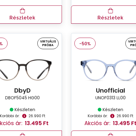
Részletek
Részletek
VIRTUÁLIS
VIRT
%
-50%
PRÓBA
PR
DbyD
Unofficial
DBOF5045 HG00
UNOF0313 LL00
Készleten
Készleten
Korábbi ár:
26.990 Ft
Korábbi ár:
26.990 Ft
kciós ár:
13.495 Ft
Akciós ár:
13.495 F