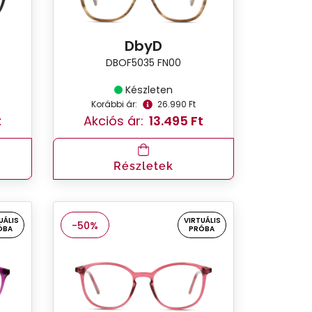
DbyD
DBOF5035 FN00
Készleten
Korábbi ár:
26.990 Ft
t
Akciós ár:
13.495 Ft
Részletek
UÁLIS
VIRTUÁLIS
-50%
ÓBA
PRÓBA