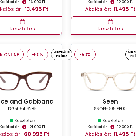
Korábbi ár:
26.990 Ft
Korábbi ár:
22.990 Ft
kciós ár:
13.495 Ft
Akciós ár:
11.495 Ft
Részletek
Részletek
VIRTUÁLIS
VIRT
K ONLINE
-50%
-50%
PRÓBA
PR
lce and Gabbana
Seen
DG5064 3285
SNOF5009 FF00
Készleten
Készleten
Korábbi ár:
121.990 Ft
Korábbi ár:
22.990 Ft
kciós ár:
60.995 Ft
Akciós ár:
11.495 Ft