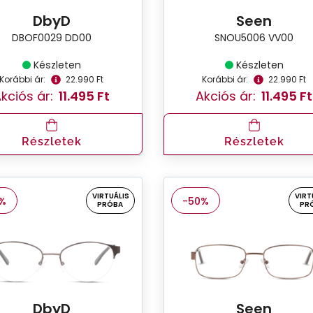
DbyD
Seen
DBOF0029 DD00
SNOU5006 VV00
Készleten
Készleten
Korábbi ár:
22.990 Ft
Korábbi ár:
22.990 Ft
kciós ár:
11.495 Ft
Akciós ár:
11.495 Ft
Részletek
Részletek
VIRTUÁLIS
VIRT
%
-50%
PRÓBA
PR
DbyD
Seen