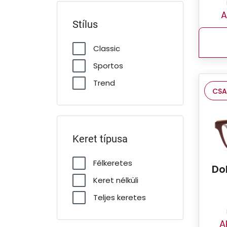
A
Stílus
Classic
Sportos
Trend
CSA
Keret típusa
Félkeretes
Do
Keret nélküli
Teljes keretes
A