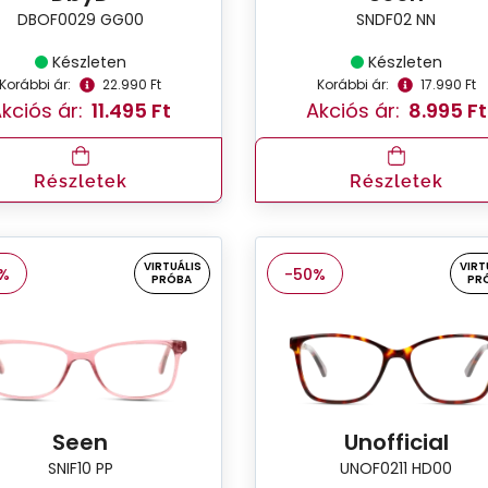
DBOF0029 GG00
SNDF02 NN
Készleten
Készleten
Korábbi ár:
22.990 Ft
Korábbi ár:
17.990 Ft
kciós ár:
11.495 Ft
Akciós ár:
8.995 Ft
Részletek
Részletek
VIRTUÁLIS
VIRT
%
-50%
PRÓBA
PR
Seen
Unofficial
SNIF10 PP
UNOF0211 HD00