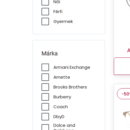
Női
Férfi
Gyermek
A
Márka
Armani Exchange
Arnette
Brooks Brothers
-50
Burberry
Coach
DbyD
Dolce and