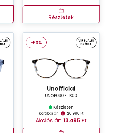
Részletek
UÁLIS
VIRTUÁLIS
-50%
ÓBA
PRÓBA
Unofficial
UNOF0307 LB00
Készleten
Korábbi ár:
26.990 Ft
t
Akciós ár:
13.495 Ft