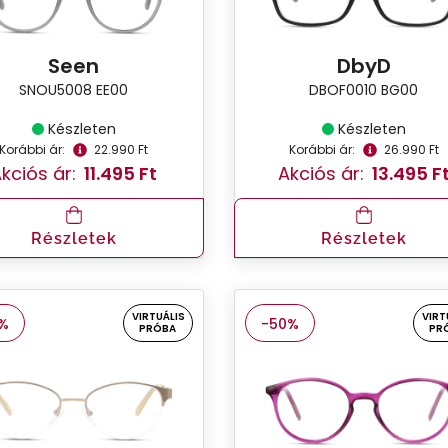
Seen
DbyD
SNOU5008 EE00
DBOF0010 BG00
Készleten
Készleten
Korábbi ár:
22.990 Ft
Korábbi ár:
26.990 Ft
kciós ár:
11.495 Ft
Akciós ár:
13.495 F
Részletek
Részletek
VIRTUÁLIS
VIRT
%
-50%
PRÓBA
PR