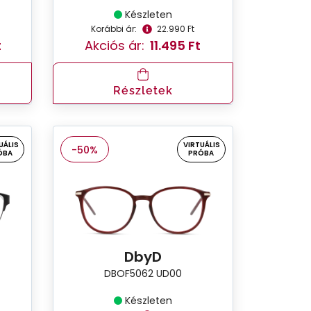
Készleten
Korábbi ár:
22.990 Ft
t
Akciós ár:
11.495 Ft
Részletek
UÁLIS
VIRTUÁLIS
-50%
ÓBA
PRÓBA
DbyD
DBOF5062 UD00
Készleten