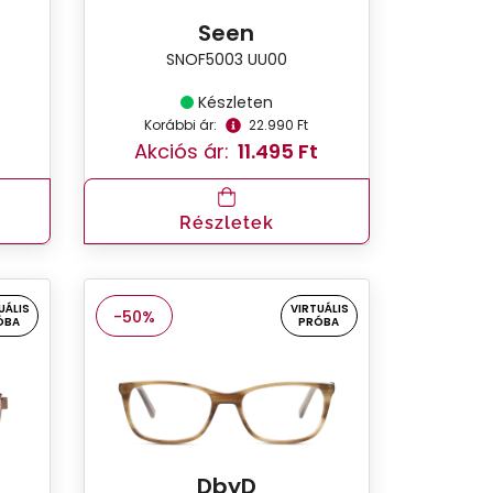
Seen
SNOF5003 UU00
Készleten
Korábbi ár:
22.990 Ft
Akciós ár:
11.495 Ft
Részletek
UÁLIS
VIRTUÁLIS
-50%
ÓBA
PRÓBA
DbyD