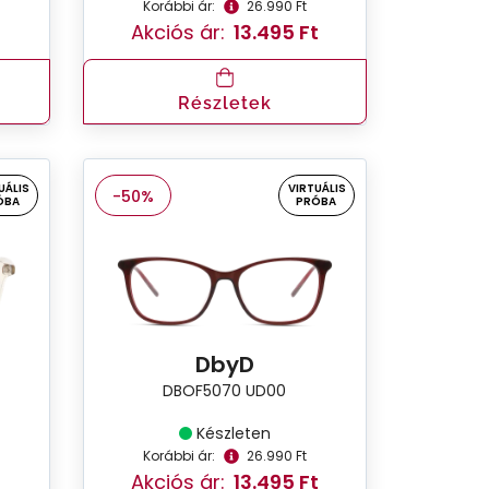
Korábbi ár:
26.990 Ft
Akciós ár:
13.495 Ft
Részletek
UÁLIS
VIRTUÁLIS
-50%
ÓBA
PRÓBA
DbyD
DBOF5070 UD00
Készleten
Korábbi ár:
26.990 Ft
Akciós ár:
13.495 Ft