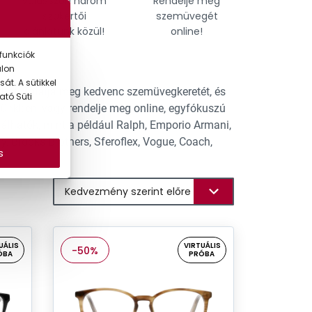
Válasszon három
Rendelje meg
Találja
szakértői
szemüvegét
tökél
ajánlatunk közül!
online!
szemü
funkciók
alon
át. A sütikkel
hat. Találja meg kedvenc szemüvegkeretét, és
ató Süti
tünkben, vagy rendelje meg online, egyfókuszú
lhatók, mint a például Ralph, Emporio Armani,
y, Brooks Brothers, Sferoflex, Vogue, Coach,
s
UÁLIS
VIRTUÁLIS
-50%
ÓBA
PRÓBA