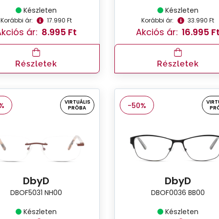
Készleten
Készleten
Korábbi ár:
17.990 Ft
Korábbi ár:
33.990 Ft
kciós ár:
8.995 Ft
Akciós ár:
16.995 F
Részletek
Részletek
VIRTUÁLIS
VIRT
%
-50%
PRÓBA
PR
DbyD
DbyD
DBOF5031 NH00
DBOF0036 BB00
Készleten
Készleten