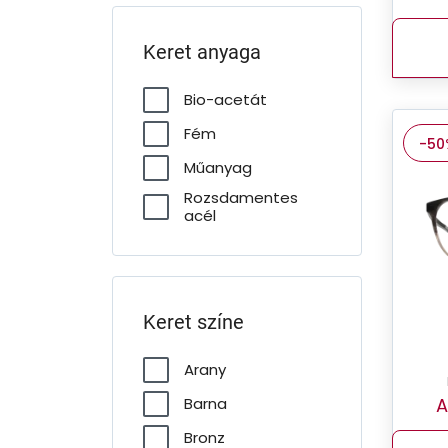
Keret anyaga
Bio-acetát
Fém
-50
Műanyag
Rozsdamentes
acél
Keret színe
Arany
A
Barna
Bronz