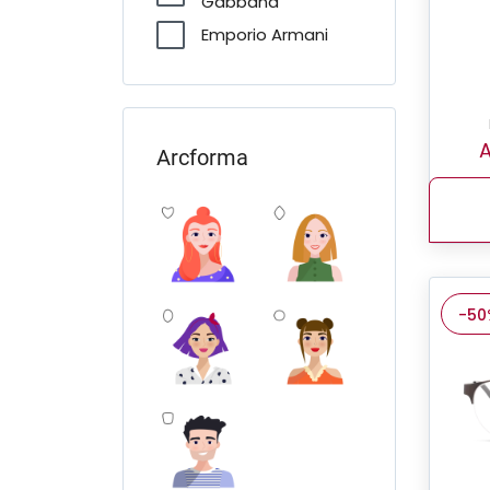
Gabbana
Emporio Armani
FERRARI Scuderia
Furla
Giorgio Armani
A
Arcforma
Guess
Jimmy Choo
Michael Kors
Miu Miu
-50
O'Neill
Oakley
Pierre Cardin
Polo Ralph Lauren
Prada