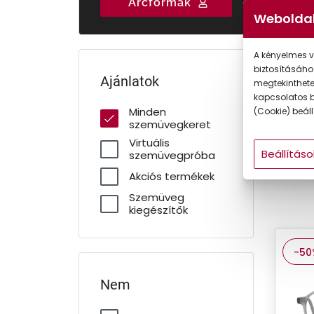
Válasszon három
Rendelje meg
Talá
Arcformák
Gyermek
szakértői
szemüvegét
tö
Weboldal
ajánlatunk közül!
online!
sze
A kényelmes v
Sze
biztosításáho
Ajánlatok
megtekintheted
Szemüve
kapcsolatos b
vásárol
Minden
(Cookie) beállí
szemüvegkeret
dioptri
Virtuális
Ray-Ban,
Beállításo
szemüvegpróba
Armani 
Akciós termékek
Szemüveg
kiegészítők
-50
Nem