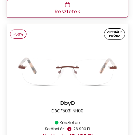
Részletek
VIRTUÁLIS
-50%
PRÓBA
DbyD
DBOF5031 NH00
Készleten
Korábbi ár:
26.990 Ft