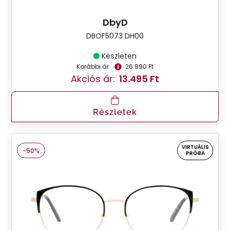
DbyD
DBOF5073 DH00
Készleten
Korábbi ár:
26.990 Ft
Akciós ár:
13.495 Ft
Részletek
VIRTUÁLIS
-50%
PRÓBA