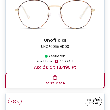
Unofficial
UNOF0065 HD00
Készleten
Korábbi ár:
26.990 Ft
Akciós ár:
13.495 Ft
Részletek
VIRTUÁLIS
-50%
PRÓBA