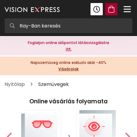
Foglaljon online időpontot látásvizsgálatra
itt.
Napszemüveg online exkluzív akár -40%
Vásárolok
Nyitólap
Szemüvegek
Online vásárlás folyamata