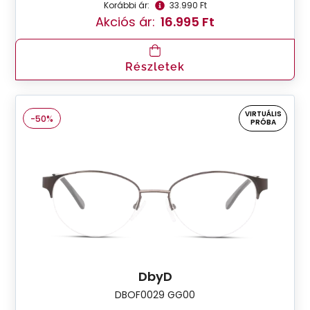
Korábbi ár:
33.990 Ft
Akciós ár:
16.995 Ft
Részletek
VIRTUÁLIS
-50%
PRÓBA
DbyD
DBOF0029 GG00