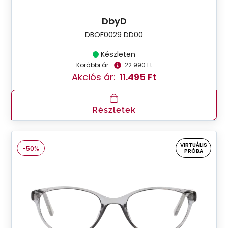
DbyD
DBOF0029 DD00
Készleten
Korábbi ár:
22.990 Ft
Akciós ár:
11.495 Ft
Részletek
VIRTUÁLIS
-50%
PRÓBA