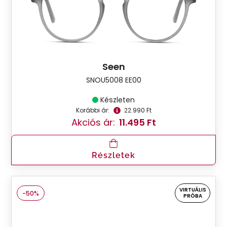
Seen
SNOU5008 EE00
Készleten
Korábbi ár:
22.990 Ft
Akciós ár:
11.495 Ft
Részletek
VIRTUÁLIS
-50%
PRÓBA