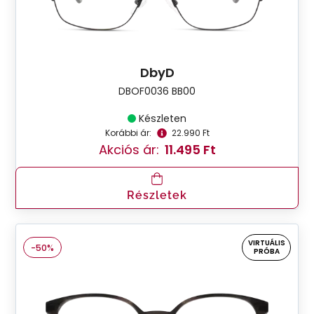
DbyD
DBOF0036 BB00
Készleten
Korábbi ár:
22.990 Ft
Akciós ár:
11.495 Ft
Részletek
VIRTUÁLIS
-50%
PRÓBA