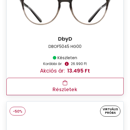
DbyD
DBOF5045 HG00
Készleten
Korábbi ár:
26.990 Ft
Akciós ár:
13.495 Ft
Részletek
VIRTUÁLIS
-50%
PRÓBA