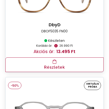
DbyD
DBOF5035 FN00
Készleten
Korábbi ár:
26.990 Ft
Akciós ár:
13.495 Ft
Részletek
VIRTUÁLIS
-50%
PRÓBA