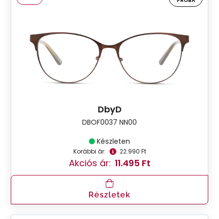
PRÓBA
DbyD
DBOF0037 NN00
Készleten
Korábbi ár:
22.990 Ft
Akciós ár:
11.495 Ft
Részletek