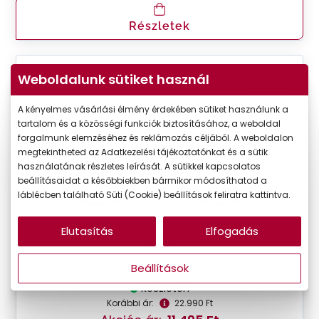
Részletek
VIRTUÁLIS
Weboldalunk sütiket használ
-50%
PRÓBA
A kényelmes vásárlási élmény érdekében sütiket használunk a
tartalom és a közösségi funkciók biztosításához, a weboldal
forgalmunk elemzéséhez és reklámozás céljából. A weboldalon
megtekintheted az Adatkezelési tájékoztatónkat és a sütik
használatának részletes leírását. A sütikkel kapcsolatos
beállításaidat a későbbiekben bármikor módosíthatod a
láblécben található Süti (Cookie) beállítások feliratra kattintva.
Elutasítás
Elfogadás
Seen
SNOU5006 VV00
Beállítások
Készleten
Korábbi ár:
22.990 Ft