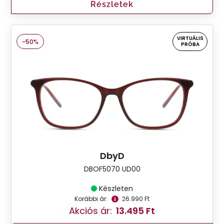
Részletek
VIRTUÁLIS
-50%
PRÓBA
DbyD
DBOF5070 UD00
Készleten
Korábbi ár:
26.990 Ft
Akciós ár:
13.495 Ft