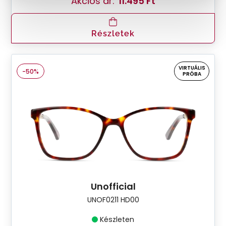
Akciós ár:
11.495 Ft
Részletek
VIRTUÁLIS
-50%
PRÓBA
Unofficial
UNOF0211 HD00
Készleten