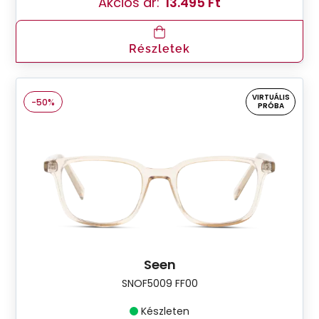
Akciós ár:
13.495 Ft
Részletek
VIRTUÁLIS
-50%
PRÓBA
Seen
SNOF5009 FF00
Készleten