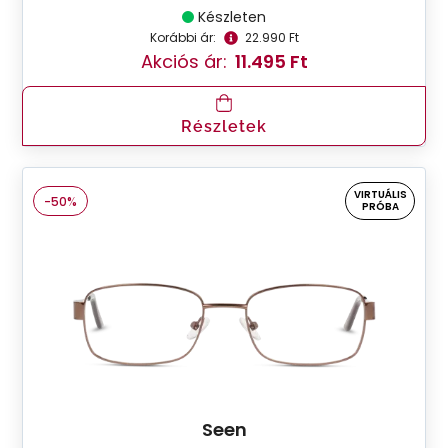
Készleten
Korábbi ár:
22.990 Ft
Akciós ár:
11.495 Ft
Részletek
VIRTUÁLIS
-50%
PRÓBA
Seen