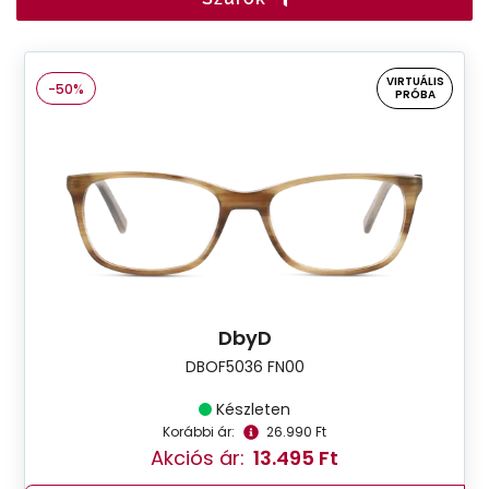
VIRTUÁLIS
-50%
PRÓBA
DbyD
DBOF5036 FN00
Készleten
Korábbi ár:
26.990 Ft
Akciós ár:
13.495 Ft