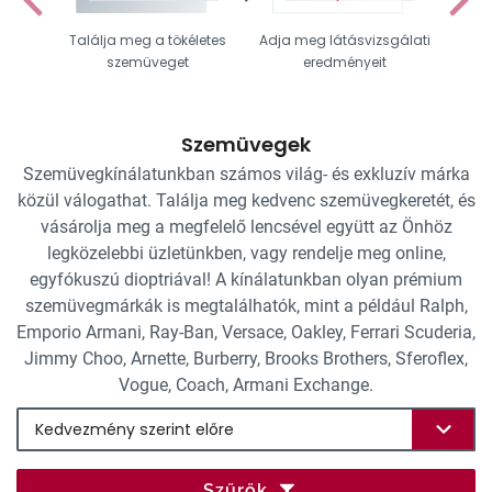
Találja meg a tökéletes
Adja meg látásvizsgálati
Vál
szemüveget
eredményeit
Szemüvegek
Szemüvegkínálatunkban számos világ- és exkluzív márka
közül válogathat. Találja meg kedvenc szemüvegkeretét, és
vásárolja meg a megfelelő lencsével együtt az Önhöz
legközelebbi üzletünkben, vagy rendelje meg online,
egyfókuszú dioptriával! A kínálatunkban olyan prémium
szemüvegmárkák is megtalálhatók, mint a például Ralph,
Emporio Armani, Ray-Ban, Versace, Oakley, Ferrari Scuderia,
Jimmy Choo, Arnette, Burberry, Brooks Brothers, Sferoflex,
Vogue, Coach, Armani Exchange.
Szűrők