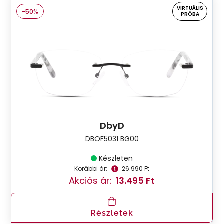
VIRTUÁLIS
-50%
PRÓBA
DbyD
DBOF5031 BG00
Készleten
Korábbi ár:
26.990 Ft
Akciós ár:
13.495 Ft
Részletek