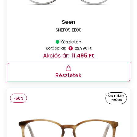
Seen
SNEF09 EE00
Készleten
Korábbi ár:
22.990 Ft
Akciós ár:
11.495 Ft
Részletek
VIRTUÁLIS
-50%
PRÓBA