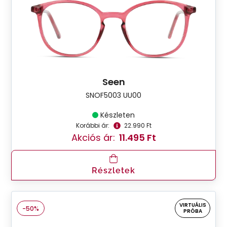
Seen
SNOF5003 UU00
Készleten
Korábbi ár:
22.990 Ft
Akciós ár:
11.495 Ft
Részletek
VIRTUÁLIS
-50%
PRÓBA