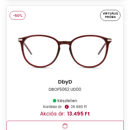
VIRTUÁLIS
-50%
PRÓBA
DbyD
DBOF5062 UD00
Készleten
Korábbi ár:
26.990 Ft
Akciós ár:
13.495 Ft