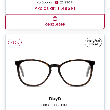
Korábbi ár:
22.990 Ft
Akciós ár:
11.495 Ft
Részletek
VIRTUÁLIS
-50%
PRÓBA
DbyD
DBOF5035 HH00