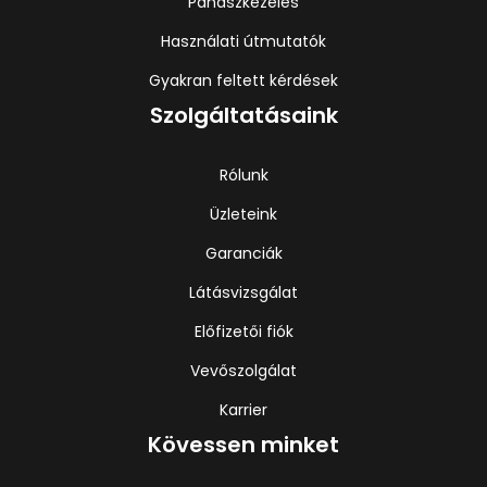
Panaszkezelés
Használati útmutatók
Gyakran feltett kérdések
Szolgáltatásaink
Rólunk
Üzleteink
Garanciák
Látásvizsgálat
Előfizetői fiók
Vevőszolgálat
Karrier
Kövessen minket