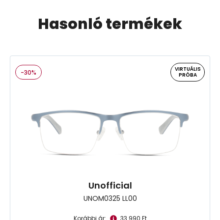
Hasonló termékek
VIRTUÁLIS
-30%
PRÓBA
Unofficial
UNOM0325 LL00
Korábbi ár:
33.990 Ft