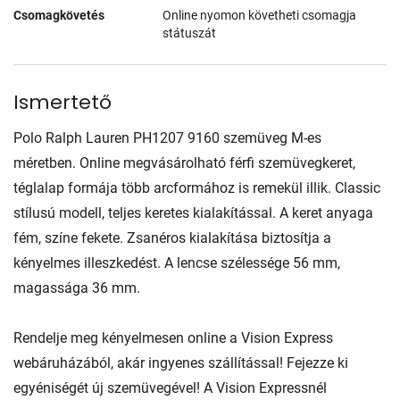
Csomagkövetés
Online nyomon követheti csomagja
státuszát
Ismertető
Polo Ralph Lauren PH1207 9160 szemüveg M-es
méretben. Online megvásárolható férfi szemüvegkeret,
téglalap formája több arcformához is remekül illik. Classic
stílusú modell, teljes keretes kialakítással. A keret anyaga
fém, színe fekete. Zsanéros kialakítása biztosítja a
kényelmes illeszkedést. A lencse szélessége 56 mm,
magassága 36 mm.
Rendelje meg kényelmesen online a Vision Express
webáruházából, akár ingyenes szállítással! Fejezze ki
egyéniségét új szemüvegével! A Vision Expressnél