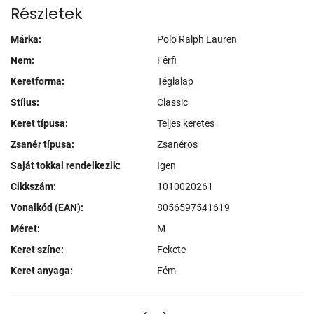
Részletek
Márka:
Polo Ralph Lauren
Nem:
Férfi
Keretforma:
Téglalap
Stílus:
Classic
Keret típusa:
Teljes keretes
Zsanér típusa:
Zsanéros
Saját tokkal rendelkezik:
Igen
Cikkszám:
1010020261
Vonalkód (EAN):
8056597541619
Méret:
M
Keret színe:
Fekete
Keret anyaga:
Fém