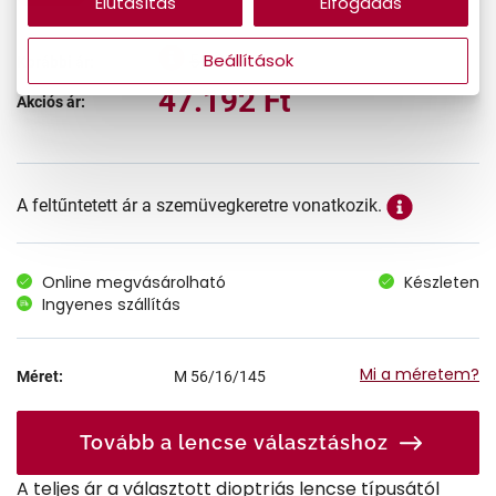
Elutasítás
Elfogadás
58.990 Ft
Beállítások
Korábbi ár:
47.192 Ft
Akciós ár:
A feltűntetett ár a szemüvegkeretre vonatkozik.
Online megvásárolható
Készleten
Ingyenes szállítás
Mi a méretem?
Méret:
M
56/16/145
Tovább a lencse választáshoz
A teljes ár a választott dioptriás lencse típusától