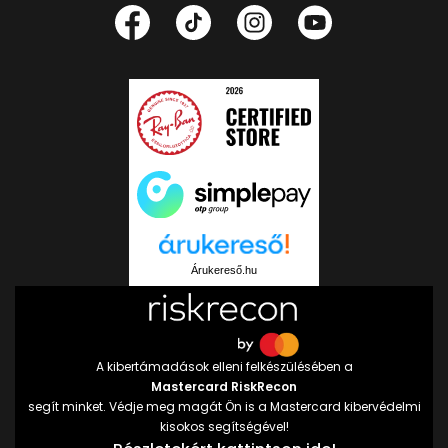
Árukereső.hu
A kibertámadások elleni felkészülésében a
Mastercard RiskRecon
segít minket. Védje meg magát Ön is a Mastercard kibervédelmi
kisokos segítségével!