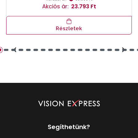
Akciós ár:
23.793 Ft
Részletek
Segíthetünk?