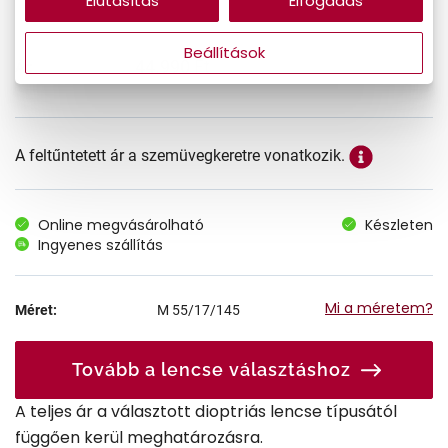
Elutasítás
Elfogadás
Beállítások
44.990 Ft
Ár:
A feltűntetett ár a szemüvegkeretre vonatkozik.
Online megvásárolható
Készleten
Ingyenes szállítás
Mi a méretem?
Méret:
M
55/17/145
Tovább a lencse választáshoz
A teljes ár a választott dioptriás lencse típusától
függően kerül meghatározásra.