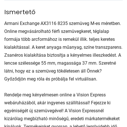
Ismertető
Armani Exchange AX3116 8235 szemüveg M-es méretben.
Online megvásárolható férfi szemüvegkeret, téglalap
formája több arcformához is remekül illik. teljes keretes
kialakítással. A keret anyaga műanyag, színe transzparens.
Zsanéros kialakítása biztosítja a kényelmes illeszkedést. A
lencse szélessége 55 mm, magassága 37 mm. Szeretné
látni, hogy ez a szemüveg tökéletesen áll Önnek?
Győződjön meg róla és próbálja fel virtuálisan.
Rendelje meg kényelmesen online a Vision Express
webáruházából, akár ingyenes szállítással! Fejezze ki
egyéniségét új szemüvegével! A Vision Expressnél
kizárólag megbízható minőségű, eredeti márkatermékeket
kínálunk. Termékeinket gyorsan, a lehető legrövidebb idő