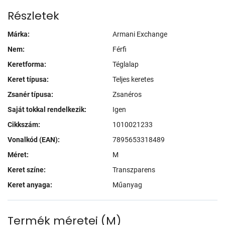
Részletek
Márka:
Armani Exchange
Nem:
Férfi
Keretforma:
Téglalap
Keret típusa:
Teljes keretes
Zsanér típusa:
Zsanéros
Saját tokkal rendelkezik:
Igen
Cikkszám:
1010021233
Vonalkód (EAN):
7895653318489
Méret:
M
Keret színe:
Transzparens
Keret anyaga:
Műanyag
Termék méretei
(
M
)