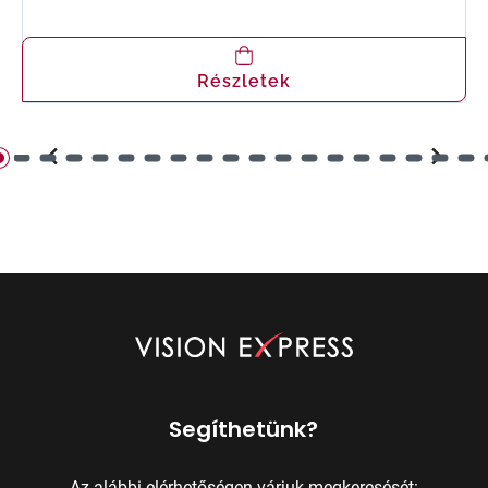
Részletek
Segíthetünk?
Az alábbi elérhetőségen várjuk megkeresését: