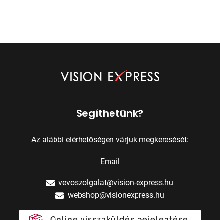
Segíthetünk?
Az alábbi elérhetőségen várjuk megkeresését:
Email
vevoszolgalat@vision-express.hu
webshop@visionexpress.hu
Online visszaküldés bejelentése