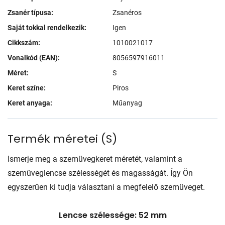
Zsanér típusa:
Zsanéros
Saját tokkal rendelkezik:
Igen
Cikkszám:
1010021017
Vonalkód (EAN):
8056597916011
Méret:
S
Keret színe:
Piros
Keret anyaga:
Műanyag
Termék méretei
(
S
)
Ismerje meg a szemüvegkeret méretét, valamint a
szemüveglencse szélességét és magasságát. Így Ön
egyszerűen ki tudja választani a megfelelő szemüveget.
Lencse szélessége: 52 mm