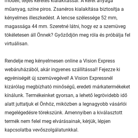
modell, teljes keretes kialakítással. A keret anyaga
műanyag, színe piros. Zsanéros kialakítása biztosítja a
kényelmes illeszkedést. A lencse szélessége 52 mm,
magassága 44 mm. Szeretné látni, hogy ez a szemüveg
tökéletesen áll Önnek? Győződjön meg róla és próbálja fel
virtuálisan.
Rendelje meg kényelmesen online a Vision Express
webáruházából, akár ingyenes szállítással! Fejezze ki
egyéniségét új szemüvegével! A Vision Expressnél
kizárólag megbízható minőségű, eredeti márkatermékeket
kínálunk. Termékeinket gyorsan, a lehető legrövidebb idő
alatt juttatjuk el Önhöz, miközben a legnagyobb vásárlói
megelégedésre törekszünk. Amennyiben a kiválasztott
termék nem felel meg elvárásainak, kérjük, lépjen
kapcsolatba vevőszolgálatunkkal.