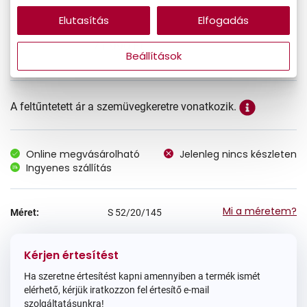
Elutasítás
Elfogadás
71.990 Ft
Ár:
Beállítások
A feltűntetett ár a szemüvegkeretre vonatkozik.
Online megvásárolható
Jelenleg nincs készleten
Ingyenes szállítás
Mi a méretem?
Méret:
S
52/20/145
Kérjen értesítést
Ha szeretne értesítést kapni amennyiben a termék ismét
elérhető, kérjük iratkozzon fel értesítő e-mail
szolgáltatásunkra!