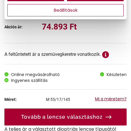
Beállítások
106.990 Ft
Korábbi ár:
74.893 Ft
Akciós ár:
A feltűntetett ár a szemüvegkeretre vonatkozik.
Online megvásárolható
Készleten
Ingyenes szállítás
Mi a méretem?
Méret:
M
55/17/145
Tovább a lencse választáshoz
A teljes ár a választott dioptriás lencse típusától