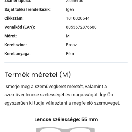
Zsanér típusa:
Zsanéros
Saját tokkal rendelkezik:
Igen
Cikkszám:
1010020644
Vonalkód (EAN):
8053672876680
Méret:
M
Keret színe:
Bronz
Keret anyaga:
Fém
Termék méretei
(
M
)
Ismerje meg a szemüvegkeret méretét, valamint a
szemüveglencse szélességét és magasságát. Így Ön
egyszerűen ki tudja választani a megfelelő szemüveget.
Lencse szélessége: 55 mm