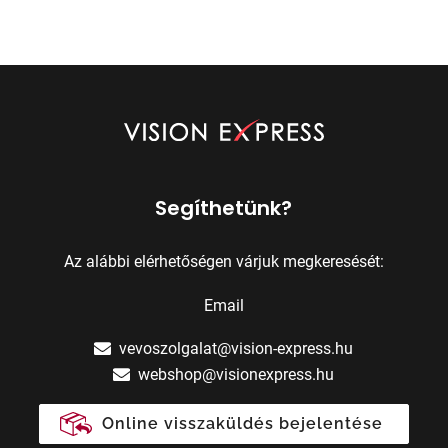
Segíthetünk?
Az alábbi elérhetőségen várjuk megkeresését:
Email
vevoszolgalat@vision-express.hu
webshop@visionexpress.hu
Online visszaküldés bejelentése