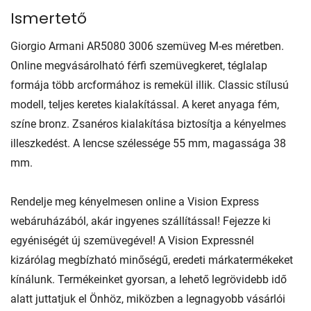
Ismertető
Giorgio Armani AR5080 3006 szemüveg M-es méretben.
Online megvásárolható férfi szemüvegkeret, téglalap
formája több arcformához is remekül illik. Classic stílusú
modell, teljes keretes kialakítással. A keret anyaga fém,
színe bronz. Zsanéros kialakítása biztosítja a kényelmes
illeszkedést. A lencse szélessége 55 mm, magassága 38
mm.
Rendelje meg kényelmesen online a Vision Express
webáruházából, akár ingyenes szállítással! Fejezze ki
egyéniségét új szemüvegével! A Vision Expressnél
kizárólag megbízható minőségű, eredeti márkatermékeket
kínálunk. Termékeinket gyorsan, a lehető legrövidebb idő
alatt juttatjuk el Önhöz, miközben a legnagyobb vásárlói