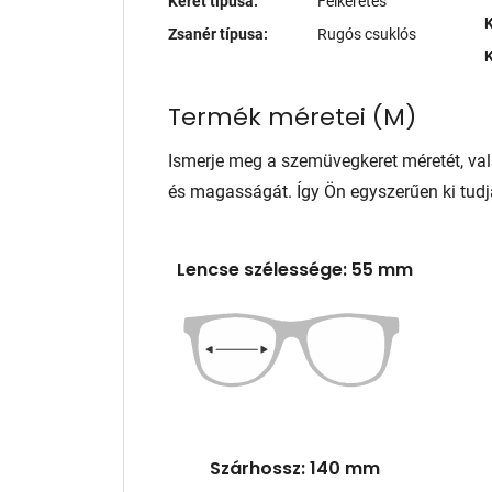
Keret típusa:
Félkeretes
K
Zsanér típusa:
Rugós csuklós
K
Termék méretei
(
M
)
Ismerje meg a szemüvegkeret méretét, va
és magasságát. Így Ön egyszerűen ki tudj
Lencse szélessége: 55 mm
Szárhossz: 140 mm