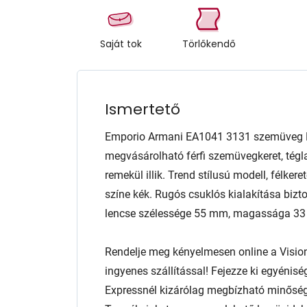
Saját tok
Törlőkendő
Ismertető
Emporio Armani EA1041 3131 szemüveg M
megvásárolható férfi szemüvegkeret, tégl
remekül illik. Trend stílusú modell, félker
színe kék. Rugós csuklós kialakítása bizto
lencse szélessége 55 mm, magassága 3
Rendelje meg kényelmesen online a Visio
ingyenes szállítással! Fejezze ki egyénis
Expressnél kizárólag megbízható minőség