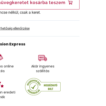
üvegkeretet kosárba teszem
ncse nélkül, csak a keret.
érhetőség ellenőrzése
ision Express
s online
Akár ingyenes
tés
szállítás
n eredeti
mék