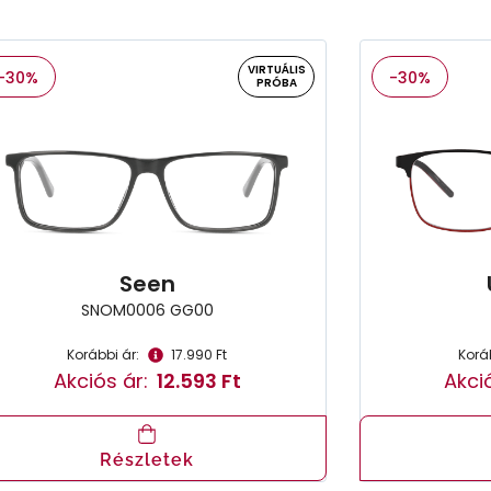
VIRTUÁLIS
-30%
-30%
PRÓBA
Seen
SNOM0006 GG00
Korábbi ár:
17.990 Ft
Koráb
Akciós ár:
12.593 Ft
Akció
Részletek