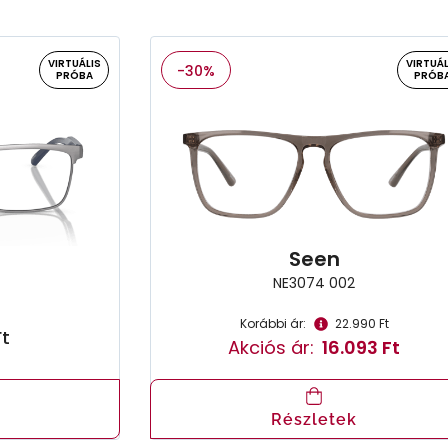
VIRTUÁLIS
VIRTUÁL
-30%
PRÓBA
PRÓB
Seen
NE3074 002
Korábbi ár:
22.990 Ft
Ft
Akciós ár:
16.093 Ft
Részletek