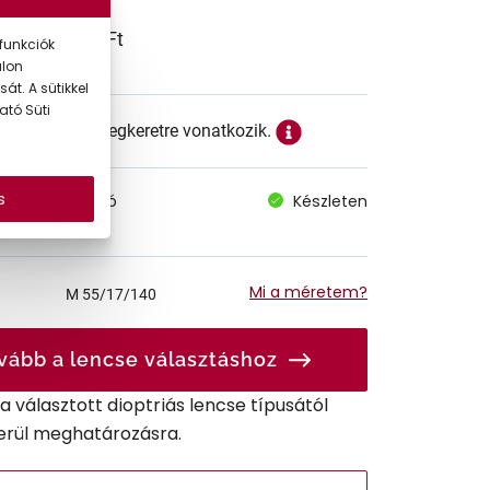
68.990 Ft
funkciók
alon
át. A sütikkel
ató Süti
ett ár a szemüvegkeretre vonatkozik.
s
megvásárolható
Készleten
 szállítás
Mi a méretem?
M
55/17/140
vább a lencse választáshoz
r a választott dioptriás lencse típusától
erül meghatározásra.