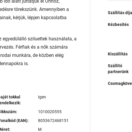
 idő alatt juttatjuk el Önhöz,
edésre törekszünk. Amennyiben a
Szállítás díj
ainak, kérjük, lépjen kapcsolatba
Kézbesítés
 egyedülálló sziluettek használata, a
ervezés. Férfiak és a nők számára
Kiszállítás
irodai munkára, de közben elég
dennapokra is.
Szállító
partnerünk
Csomagköve
aját tokkal
Igen
endelkezik:
Cikkszám:
1010020555
onalkód (EAN):
8053672468151
éret:
M