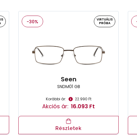
IS
VIRTUÁLIS
-30%
A
PRÓBA
Seen
SNDM01 GB
Korábbi ár:
22.990 Ft
Akciós ár:
16.093 Ft
Részletek