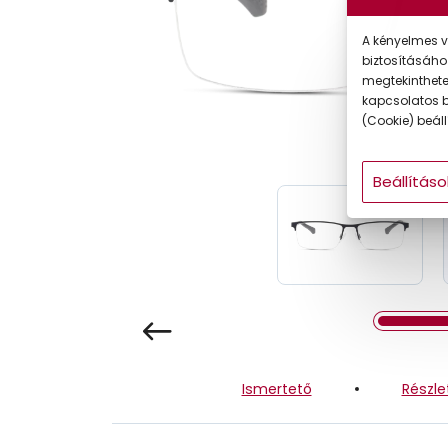
Gyermek
A kényelmes v
biztosításáho
megtekintheted
kapcsolatos b
(Cookie) beállí
Beállításo
Ismertető
Részle