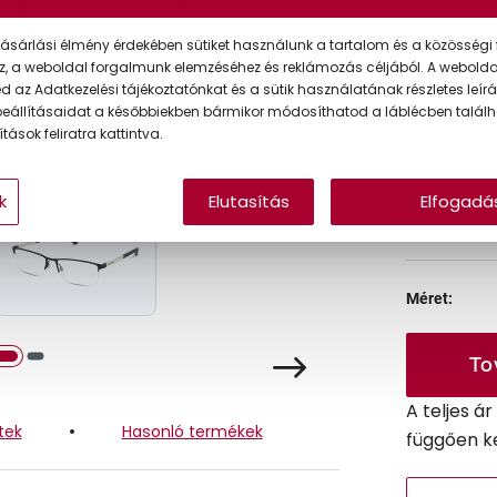
Ár:
ásárlási élmény érdekében sütiket használunk a tartalom és a közösségi 
z, a weboldal forgalmunk elemzéséhez és reklámozás céljából. A webold
 az Adatkezelési tájékoztatónkat és a sütik használatának részletes leírás
eállításaidat a későbbiekben bármikor módosíthatod a láblécben találh
A feltűntet
tások feliratra kattintva.
k
Elutasítás
Elfogadá
Online 
Ingyenes
Méret:
To
A teljes á
tek
Hasonló termékek
függően k