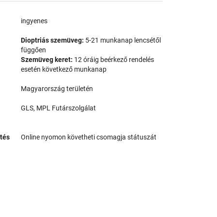
a
ingyenes
Dioptriás szemüveg:
5-21 munkanap lencsétől
függően
Szemüveg keret:
12 óráig beérkező rendelés
esetén következő munkanap
Magyarország területén
GLS, MPL Futárszolgálat
tés
Online nyomon követheti csomagja státuszát