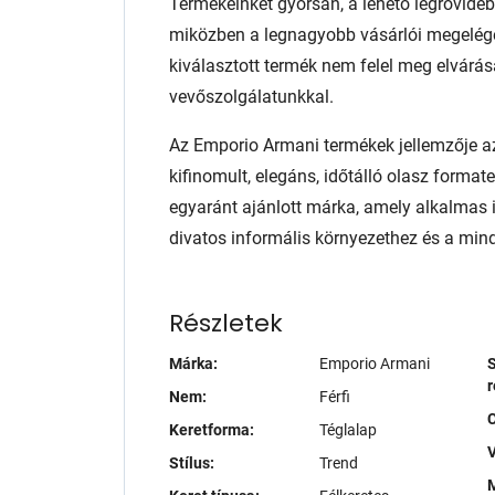
Termékeinket gyorsan, a lehető legrövidebb
miközben a legnagyobb vásárlói megelég
kiválasztott termék nem felel meg elvárás
vevőszolgálatunkkal.
Az Emporio Armani termékek jellemzője az
kifinomult, elegáns, időtálló olasz format
egyaránt ajánlott márka, amely alkalmas 
divatos informális környezethez és a min
Részletek
Márka:
Emporio Armani
S
r
Nem:
Férfi
Keretforma:
Téglalap
V
Stílus:
Trend
M