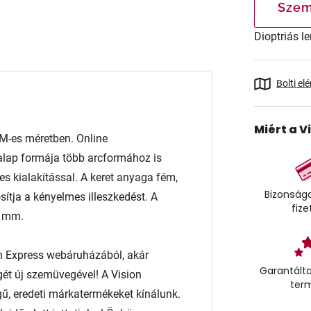
Szem
Dioptriás le
Bolti el
Miért a V
-es méretben. Online
alap formája több arcformához is
etes kialakítással. A keret anyaga fém,
Bizonságo
sítja a kényelmes illeszkedést. A
fize
3 mm.
n Express webáruházából, akár
Garantálta
égét új szemüvegével! A Vision
ter
ű, eredeti márkatermékeket kínálunk.