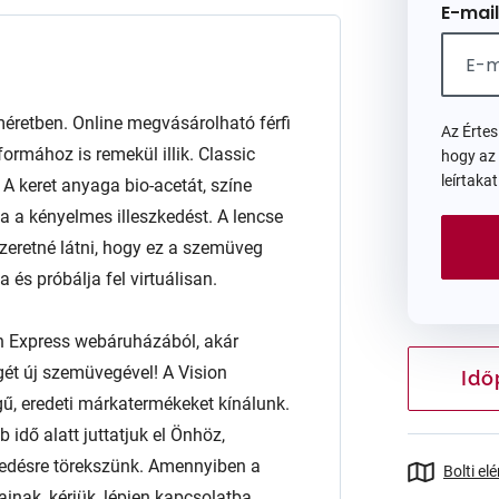
E-mail
tben. Online megvásárolható férfi
Az Érte
ormához is remekül illik. Classic
hogy az
leírtaka
. A keret anyaga bio-acetát, színe
ja a kényelmes illeszkedést. A lencse
retné látni, hogy ez a szemüveg
és próbálja fel virtuálisan.
n Express webáruházából, akár
égét új szemüvegével! A Vision
Idő
ű, eredeti márkatermékeket kínálunk.
 idő alatt juttatjuk el Önhöz,
edésre törekszünk. Amennyiben a
Bolti el
ainak, kérjük, lépjen kapcsolatba