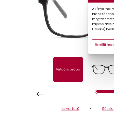
Gyermek
A kényelmes v
biztosításáho
megtekintheted
kapcsolatos b
(Cookie) beállí
Beállításo
Virtuális próba
Ismertető
Részle