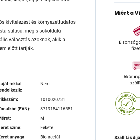
Miért a V
ós kivitelezést és környezettudatos
sta stílusú, mégis sokoldalú
ális választás azoknak, akik a
Bizonságo
m előtt tartják.
fize
Akár in
száll
aját tokkal
Nem
endelkezik:
Cikkszám:
1010020731
onalkód (EAN):
8719154116551
éret:
M
eret színe:
Fekete
eret anyaga:
Bio-acetát
Szállítás díj