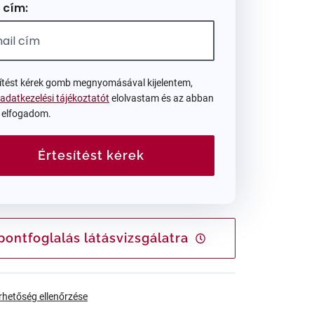
 cím:
sítést kérek gomb megnyomásával kijelentem,
adatkezelési tájékoztatót
elolvastam és az abban
t elfogadom.
Értesítést kérek
pontfoglalás látásvizsgálatra
érhetőség ellenőrzése