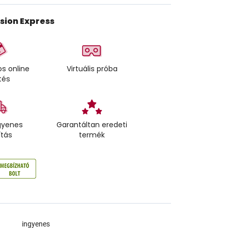
ision Express
s online
Virtuális próba
tés
gyenes
Garantáltan eredeti
ítás
termék
a
ingyenes