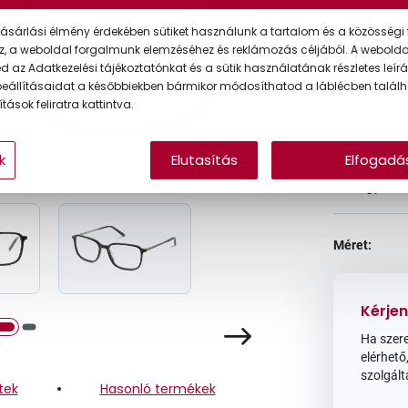
ásárlási élmény érdekében sütiket használunk a tartalom és a közösségi 
Ár:
z, a weboldal forgalmunk elemzéséhez és reklámozás céljából. A webold
 az Adatkezelési tájékoztatónkat és a sütik használatának részletes leírás
eállításaidat a későbbiekben bármikor módosíthatod a láblécben találh
tások feliratra kattintva.
A feltűntet
k
Elutasítás
Elfogadá
Online 
Ingyenes
Méret:
Kérjen
Ha szere
elérhető,
szolgált
tek
Hasonló termékek