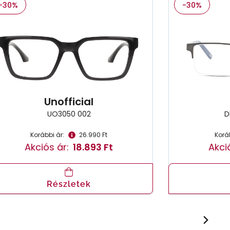
-30%
-30%
Unofficial
UO3050 002
D
Korábbi ár:
26.990 Ft
Koráb
Akciós ár:
18.893 Ft
Akci
Részletek