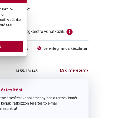
26.990 Ft
funkciók
alon
át. A sütikkel
ató Süti
ett ár a szemüvegkeretre vonatkozik.
s
megvásárolható
Jelenleg nincs készleten
 szállítás
Mi a méretem?
M
55/18/145
 értesítést
tne értesítést kapni amennyiben a termék ismét
 kérjük iratkozzon fel értesítő e-mail
atásunkra!