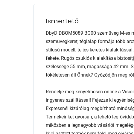
Ismertető
DbyD DBOM5089 BG00 szemüveg M-es mére
szemüvegkeret, téglalap formája több arcf
stílusú modell, teljes keretes kialakítással
fekete. Rugós csuklós kialakítása biztosít
szélessége 55 mm, magassága 42 mm. Sze
tökéletesen áll Önnek? Győződjön meg róla 
Rendelje meg kényelmesen online a Visio
ingyenes szállítással! Fejezze ki egyénis
Expressnél kizárólag megbízható minőség
Termékeinket gyorsan, a lehető legrövidebb
miközben a legnagyobb vásárlói megelég
kiválasztott termék nem felel meg elvárás