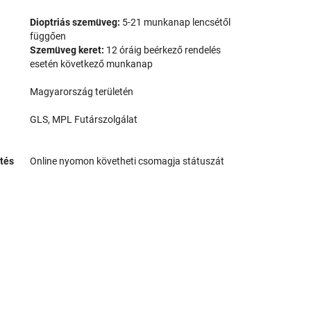
Dioptriás szemüveg:
5-21 munkanap lencsétől
függően
Szemüveg keret:
12 óráig beérkező rendelés
esetén következő munkanap
Magyarország területén
GLS, MPL Futárszolgálat
tés
Online nyomon követheti csomagja státuszát