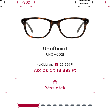
IS
VIRTUÁLIS
-30%
A
PRÓBA
Unofficial
UNOM0021
Korábbi ár:
26.990 Ft
Akciós ár:
18.893 Ft
Részletek