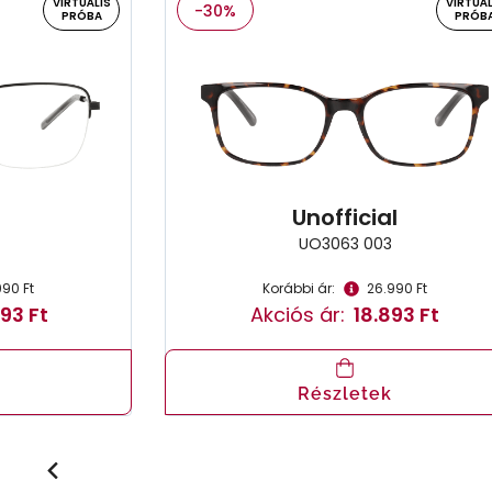
VIRTUÁLIS
VIRTUÁL
-30%
PRÓBA
PRÓB
Unofficial
UO3063 003
990 Ft
Korábbi ár:
26.990 Ft
93 Ft
Akciós ár:
18.893 Ft
Részletek