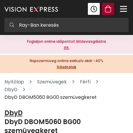
Foglaljon online időpontot látásvizsgálatra
itt.
Napszemüveg online exkluzív akár -40%
Vásárolok
Nyitólap
Szemüvegek
Férfi
DbyD
DbyD DBOM5060 BG00 szemüvegkeret
DbyD
DbyD DBOM5060 BG00
szemüvegkeret