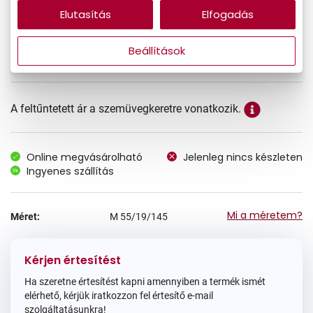
Elutasítás
Elfogadás
26.990 Ft
Ár:
Beállítások
A feltűntetett ár a szemüvegkeretre vonatkozik.
Online megvásárolható
Jelenleg nincs készleten
Ingyenes szállítás
Mi a méretem?
Méret:
M
55/19/145
Kérjen értesítést
Ha szeretne értesítést kapni amennyiben a termék ismét
elérhető, kérjük iratkozzon fel értesítő e-mail
szolgáltatásunkra!