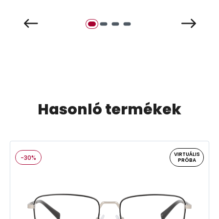
Hasonló termékek
VIRTUÁLIS
-30%
PRÓBA