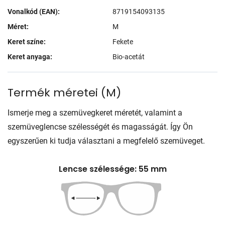
Vonalkód (EAN):
8719154093135
Méret:
M
Keret színe:
Fekete
Keret anyaga:
Bio-acetát
Termék méretei
(
M
)
Ismerje meg a szemüvegkeret méretét, valamint a
szemüveglencse szélességét és magasságát. Így Ön
egyszerűen ki tudja választani a megfelelő szemüveget.
Lencse szélessége: 55 mm