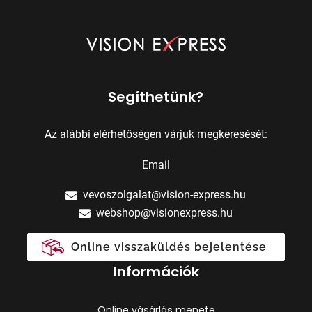
Segíthetünk?
Az alábbi elérhetőségen várjuk megkeresését:
Email
vevoszolgalat@vision-express.hu
webshop@visionexpress.hu
Online visszaküldés bejelentése
Információk
Online vásárlás menete