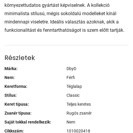
környezettudatos gyártást képviselnek. A kollekció
minimalista stílusú, mégis sokoldalú modelleket kínál
mindennapi viseletre. Ideális választás azoknak, akik a
funkcionalitást és fenntarthatóságot is szem előtt tartják.
Részletek
Márka:
DbyD
Nem:
Férfi
Keretforma:
Téglalap
Stílus:
Classic
Keret típusa:
Teljes keretes
Zsanér típusa:
Rugós zsanér
Saját tokkal rendelkezik:
Nem
Cikkszám:
1010020418