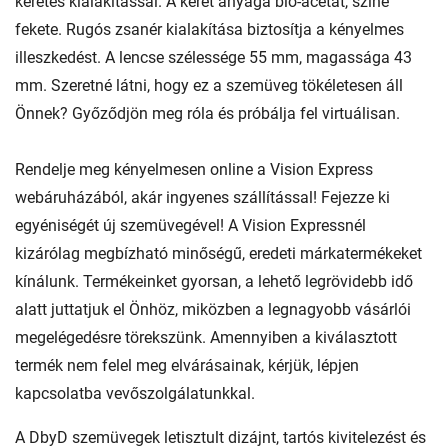
keretes kialakítással. A keret anyaga bio-acetát, színe
fekete. Rugós zsanér kialakítása biztosítja a kényelmes
illeszkedést. A lencse szélessége 55 mm, magassága 43
mm. Szeretné látni, hogy ez a szemüveg tökéletesen áll
Önnek? Győződjön meg róla és próbálja fel virtuálisan.
Rendelje meg kényelmesen online a Vision Express
webáruházából, akár ingyenes szállítással! Fejezze ki
egyéniségét új szemüvegével! A Vision Expressnél
kizárólag megbízható minőségű, eredeti márkatermékeket
kínálunk. Termékeinket gyorsan, a lehető legrövidebb idő
alatt juttatjuk el Önhöz, miközben a legnagyobb vásárlói
megelégedésre törekszünk. Amennyiben a kiválasztott
termék nem felel meg elvárásainak, kérjük, lépjen
kapcsolatba vevőszolgálatunkkal.
A DbyD szemüvegek letisztult dizájnt, tartós kivitelezést és