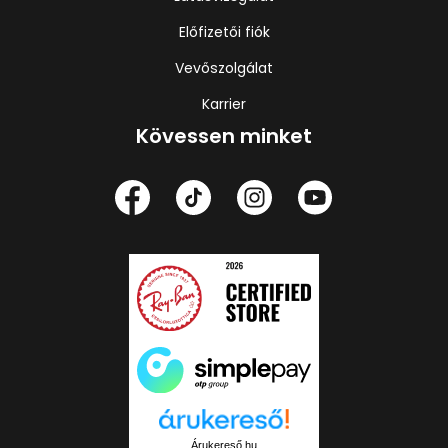
Előfizetői fiók
Vevőszolgálat
Karrier
Kövessen minket
Árukereső.hu