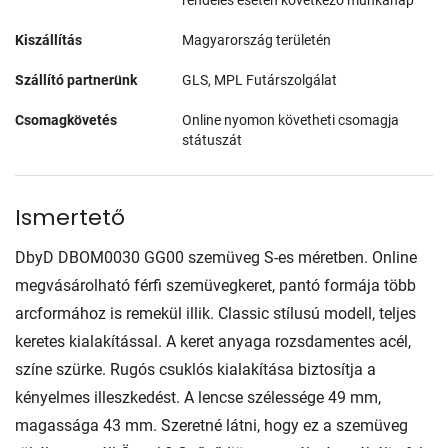
Kiszállítás
Magyarország területén
Szállító partnerünk
GLS, MPL Futárszolgálat
Csomagkövetés
Online nyomon követheti csomagja
státuszát
Ismertető
DbyD DBOM0030 GG00 szemüveg S-es méretben. Online
megvásárolható férfi szemüvegkeret, pantó formája több
arcformához is remekül illik. Classic stílusú modell, teljes
keretes kialakítással. A keret anyaga rozsdamentes acél,
színe szürke. Rugós csuklós kialakítása biztosítja a
kényelmes illeszkedést. A lencse szélessége 49 mm,
magassága 43 mm. Szeretné látni, hogy ez a szemüveg