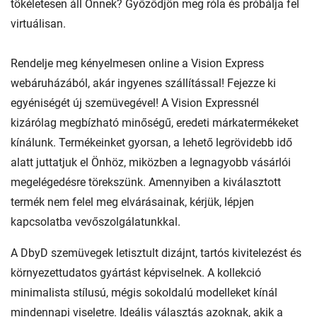
tökéletesen áll Önnek? Győződjön meg róla és próbálja fel
virtuálisan.
Rendelje meg kényelmesen online a Vision Express
webáruházából, akár ingyenes szállítással! Fejezze ki
egyéniségét új szemüvegével! A Vision Expressnél
kizárólag megbízható minőségű, eredeti márkatermékeket
kínálunk. Termékeinket gyorsan, a lehető legrövidebb idő
alatt juttatjuk el Önhöz, miközben a legnagyobb vásárlói
megelégedésre törekszünk. Amennyiben a kiválasztott
termék nem felel meg elvárásainak, kérjük, lépjen
kapcsolatba vevőszolgálatunkkal.
A DbyD szemüvegek letisztult dizájnt, tartós kivitelezést és
környezettudatos gyártást képviselnek. A kollekció
minimalista stílusú, mégis sokoldalú modelleket kínál
mindennapi viseletre. Ideális választás azoknak, akik a