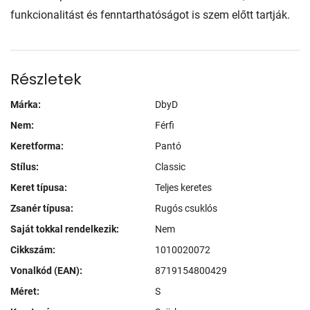
funkcionalitást és fenntarthatóságot is szem előtt tartják.
Részletek
Márka:
DbyD
Nem:
Férfi
Keretforma:
Pantó
Stílus:
Classic
Keret típusa:
Teljes keretes
Zsanér típusa:
Rugós csuklós
Saját tokkal rendelkezik:
Nem
Cikkszám:
1010020072
Vonalkód (EAN):
8719154800429
Méret:
S