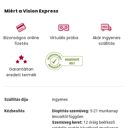
Miért a Vision Express
Bizonságos online
Virtuális próba
Akár ingyenes
fizetés
szállítás
Garantáltan
eredeti termék
Szállítás díja
ingyenes
Kézbesítés
Dioptriás szemüveg:
5-21 munkanap
lencsétől függően
Szemüveg keret:
12 óráig beérkező
rendelés esetén következő munkanap