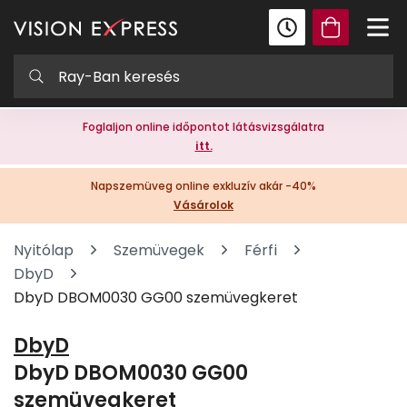
Foglaljon online időpontot látásvizsgálatra
itt.
Napszemüveg online exkluzív akár -40%
Vásárolok
Nyitólap
Szemüvegek
Férfi
DbyD
DbyD DBOM0030 GG00 szemüvegkeret
DbyD
DbyD DBOM0030 GG00
szemüvegkeret