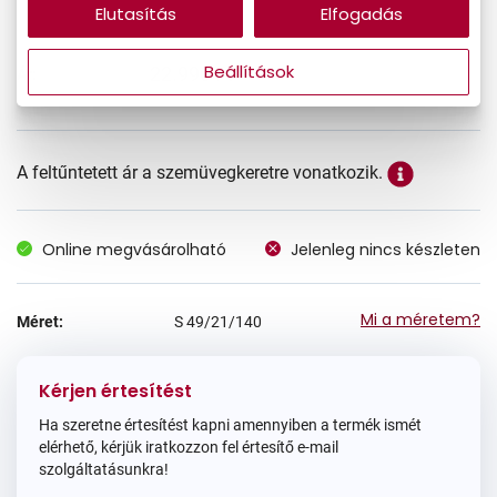
Elutasítás
Elfogadás
Beállítások
22.990 Ft
Ár:
A feltűntetett ár a szemüvegkeretre vonatkozik.
Online megvásárolható
Jelenleg nincs készleten
Mi a méretem?
Méret:
S
49/21/140
Kérjen értesítést
Ha szeretne értesítést kapni amennyiben a termék ismét
elérhető, kérjük iratkozzon fel értesítő e-mail
szolgáltatásunkra!