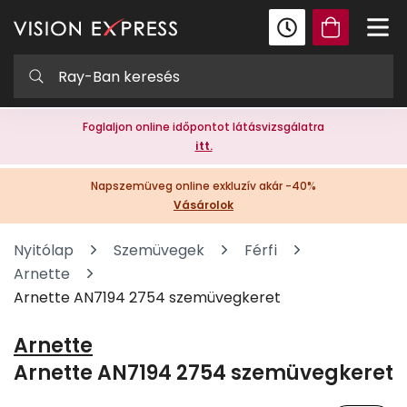
Foglaljon online időpontot látásvizsgálatra
itt.
Napszemüveg online exkluzív akár -40%
Vásárolok
Nyitólap
Szemüvegek
Férfi
Arnette
Arnette AN7194 2754 szemüvegkeret
Arnette
Arnette AN7194 2754 szemüvegkeret