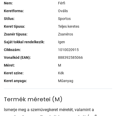
Nem:
Férfi
Keretforma:
Ovális
Stílus:
Sportos
Keret típusa:
Teljes keretes
Zsanér típusa:
Zsanéros
Saját tokkal rendelkezik:
Igen
Cikkszám:
1010020915
Vonalkód (EAN):
888392585066
Méret:
M
Keret színe:
Kék
Keret anyaga:
Műanyag
Termék méretei
(
M
)
Ismerje meg a szemüvegkeret méretét, valamint a