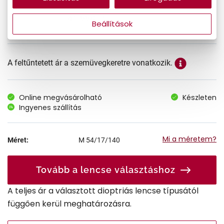
41.990 Ft
Ár:
Beállítások
A feltűntetett ár a szemüvegkeretre vonatkozik.
Online megvásárolható
Készleten
Ingyenes szállítás
Mi a méretem?
Méret:
M
54/17/140
Tovább a lencse választáshoz
A teljes ár a választott dioptriás lencse típusától
függően kerül meghatározásra.