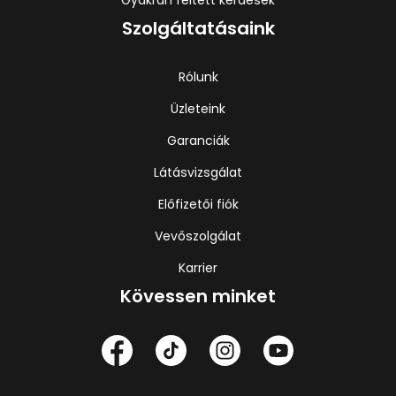
Gyakran feltett kérdések
Szolgáltatásaink
Rólunk
Üzleteink
Garanciák
Látásvizsgálat
Előfizetői fiók
Vevőszolgálat
Karrier
Kövessen minket