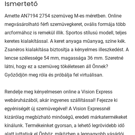
Ismertető
Arnette AN7194 2754 szemüveg M-es méretben. Online
megvásárolható férfi szemüvegkeret, ovális formája több
arcformához is remekül illik. Sportos stílusú modell, teljes
keretes kialakítással. A keret anyaga műanyag, színe kék.
Zsanéros kialakítása biztosítja a kényelmes illeszkedést. A
lencse szélessége 54 mm, magassága 36 mm. Szeretné
látni, hogy ez a szemüveg tökéletesen áll Önnek?
Győződjön meg róla és próbálja fel virtuálisan.
Rendelje meg kényelmesen online a Vision Express
webáruházából, akár ingyenes szállítással! Fejezze ki
egyéniségét új szemüvegével! A Vision Expressnél
kizárólag megbízható minőségű, eredeti márkatermékeket
kínálunk. Termékeinket gyorsan, a lehető legrövidebb idő
alatt juttatjuk el Önhöz, miközben a legnagyobb vásárlói