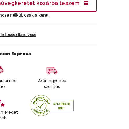
üvegkeretet kosárba teszem
ncse nélkül, csak a keret.
érhetőség ellenőrzése
ision Express
s online
Akár ingyenes
tés
szállítás
n eredeti
mék