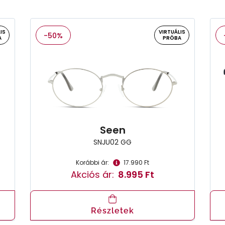
IS
VIRTUÁLIS
-50%
A
PRÓBA
Seen
SNJU02 GG
Korábbi ár:
17.990 Ft
Akciós ár:
8.995 Ft
Részletek