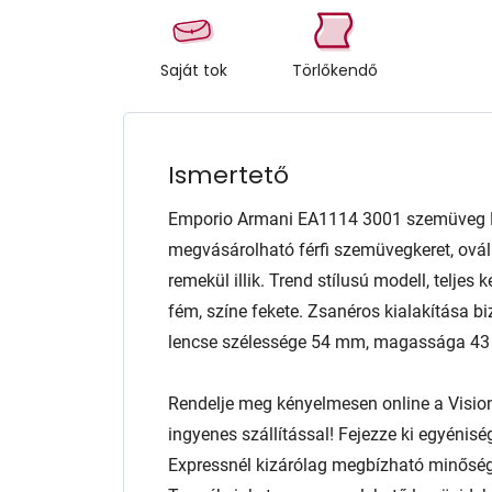
Saját tok
Törlőkendő
Ismertető
Emporio Armani EA1114 3001 szemüveg M
megvásárolható férfi szemüvegkeret, ovál
remekül illik. Trend stílusú modell, teljes 
fém, színe fekete. Zsanéros kialakítása bi
lencse szélessége 54 mm, magassága 4
Rendelje meg kényelmesen online a Visio
ingyenes szállítással! Fejezze ki egyénis
Expressnél kizárólag megbízható minőség