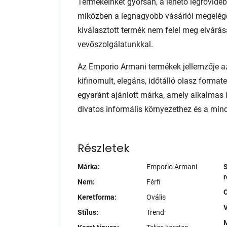
Termékeinket gyorsan, a lehető legrövidebb
miközben a legnagyobb vásárlói megelég
kiválasztott termék nem felel meg elvárás
vevőszolgálatunkkal.
Az Emporio Armani termékek jellemzője az
kifinomult, elegáns, időtálló olasz format
egyaránt ajánlott márka, amely alkalmas 
divatos informális környezethez és a min
Részletek
Márka:
Emporio Armani
S
r
Nem:
Férfi
Keretforma:
Ovális
V
Stílus:
Trend
M