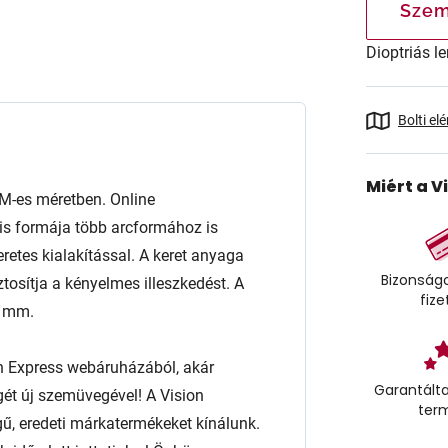
Szem
Dioptriás le
Bolti el
Miért a V
-es méretben. Online
is formája több arcformához is
keretes kialakítással. A keret anyaga
Bizonságo
ztosítja a kényelmes illeszkedést. A
fize
3 mm.
n Express webáruházából, akár
Garantálta
égét új szemüvegével! A Vision
ter
ű, eredeti márkatermékeket kínálunk.