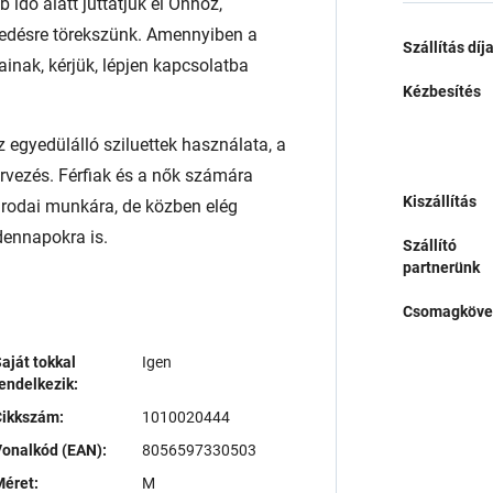
 idő alatt juttatjuk el Önhöz,
edésre törekszünk. Amennyiben a
Szállítás díj
ainak, kérjük, lépjen kapcsolatba
Kézbesítés
 egyedülálló sziluettek használata, a
ervezés. Férfiak és a nők számára
Kiszállítás
irodai munkára, de közben elég
dennapokra is.
Szállító
partnerünk
Csomagköve
aját tokkal
Igen
endelkezik:
Cikkszám:
1010020444
onalkód (EAN):
8056597330503
éret:
M