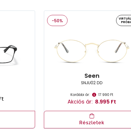
VIRTUÁL
-50%
PRÓB
Seen
SNJU02 DD
Korábbi ár:
17.990 Ft
Ft
Akciós ár:
8.995 Ft
Részletek