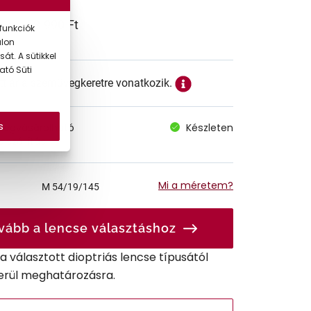
58.990 Ft
funkciók
alon
át. A sütikkel
ató Süti
ett ár a szemüvegkeretre vonatkozik.
s
megvásárolható
Készleten
 szállítás
Mi a méretem?
M
54/19/145
vább a lencse választáshoz
r a választott dioptriás lencse típusától
erül meghatározásra.