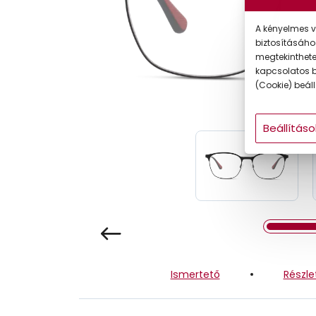
Gyermek
A kényelmes v
biztosításáho
megtekintheted
kapcsolatos b
(Cookie) beállí
Beállításo
Ismertető
Részle