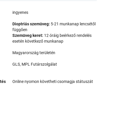
a
ingyenes
Dioptriás szemüveg:
5-21 munkanap lencsétől
függően
Szemüveg keret:
12 óráig beérkező rendelés
esetén következő munkanap
Magyarország területén
GLS, MPL Futárszolgálat
tés
Online nyomon követheti csomagja státuszát