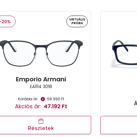
VIRTUÁLIS
-20%
PRÓBA
Emporio Armani
EA1114 3018
Korábbi ár:
58.990 Ft
Á
Akciós ár:
47.192 Ft
Részletek