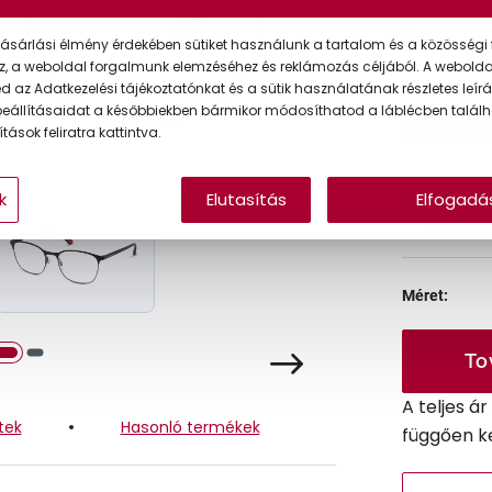
Ár:
ásárlási élmény érdekében sütiket használunk a tartalom és a közösségi 
z, a weboldal forgalmunk elemzéséhez és reklámozás céljából. A webold
 az Adatkezelési tájékoztatónkat és a sütik használatának részletes leírás
eállításaidat a későbbiekben bármikor módosíthatod a láblécben találh
A feltűntet
tások feliratra kattintva.
k
Elutasítás
Elfogadá
Online 
Ingyenes
Méret:
To
A teljes á
tek
Hasonló termékek
függően k