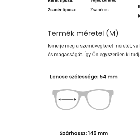
Keret típusa:
Teljes keretes
K
Zsanér típusa:
Zsanéros
K
Termék méretei
(
M
)
Ismerje meg a szemüvegkeret méretét, va
és magasságát. Így Ön egyszerűen ki tudj
Lencse szélessége: 54 mm
Szárhossz: 145 mm