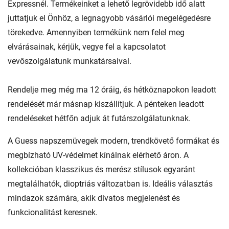
Expressnél. Termékeinket a lehető legrövidebb idő alatt
juttatjuk el Önhöz, a legnagyobb vásárlói megelégedésre
törekedve. Amennyiben termékünk nem felel meg
elvárásainak, kérjük, vegye fel a kapcsolatot
vevőszolgálatunk munkatársaival.
Rendelje meg még ma 12 óráig, és hétköznapokon leadott
rendelését már másnap kiszállítjuk. A pénteken leadott
rendeléseket hétfőn adjuk át futárszolgálatunknak.
A Guess napszemüvegek modern, trendkövető formákat és
megbízható UV-védelmet kínálnak elérhető áron. A
kollekcióban klasszikus és merész stílusok egyaránt
megtalálhatók, dioptriás változatban is. Ideális választás
mindazok számára, akik divatos megjelenést és
funkcionalitást keresnek.