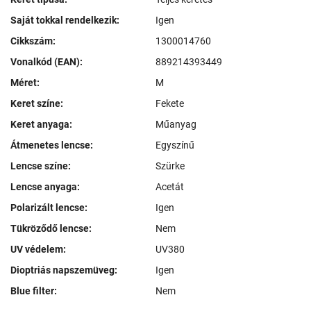
Saját tokkal rendelkezik:
Igen
Cikkszám:
1300014760
Vonalkód (EAN):
889214393449
Méret:
M
Keret színe:
Fekete
Keret anyaga:
Műanyag
Átmenetes lencse:
Egyszínű
Lencse színe:
Szürke
Lencse anyaga:
Acetát
Polarizált lencse:
Igen
Tükröződő lencse:
Nem
UV védelem:
UV380
Dioptriás napszemüveg:
Igen
Blue filter:
Nem