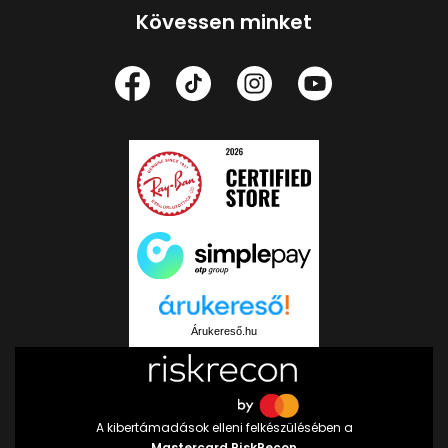
Kövessen minket
Árukereső.hu
A kibertámadások elleni felkészülésében a
Mastercard RiskRecon