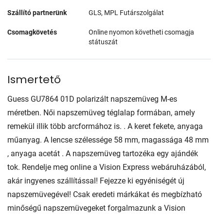
Szállító partnerünk
GLS, MPL Futárszolgálat
Csomagkövetés
Online nyomon követheti csomagja
státuszát
Ismertető
Guess GU7864 01D polarizált napszemüveg M-es
méretben. Női napszemüveg téglalap formában, amely
remekül illik több arcformához is. . A keret fekete, anyaga
műanyag. A lencse szélessége 58 mm, magassága 48 mm
, anyaga acetát . A napszemüveg tartozéka egy ajándék
tok. Rendelje meg online a Vision Express webáruházából,
akár ingyenes szállítással! Fejezze ki egyéniségét új
napszemüvegével! Csak eredeti márkákat és megbízható
minőségű napszemüvegeket forgalmazunk a Vision