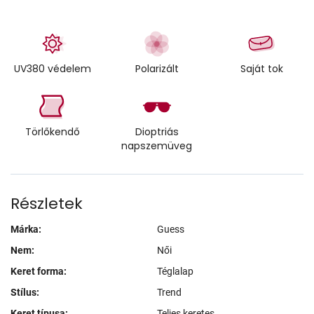
UV380 védelem
Polarizált
Saját tok
Törlőkendő
Dioptriás
napszemüveg
Részletek
Márka:
Guess
Nem:
Női
Keret forma:
Téglalap
Stílus:
Trend
Keret típusa:
Teljes keretes