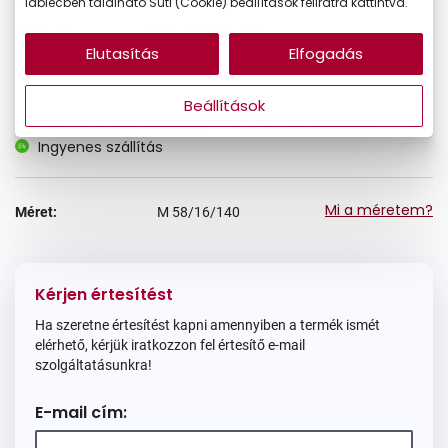
láblécben található Süti (Cookie) beállítások feliratra kattintva.
29.994 Ft
Akciós ár:
Elutasítás
Elfogadás
Beállítások
Online megvásárolható
Jelenleg nincs készleten
Ingyenes szállítás
Mi a méretem?
Méret:
M
58/16/140
Kérjen értesítést
Ha szeretne értesítést kapni amennyiben a termék ismét
elérhető, kérjük iratkozzon fel értesítő e-mail
szolgáltatásunkra!
E-mail cím: