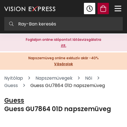
Foglaljon online időpontot látásvizsgálatra
itt.
Napszemüveg online exkluzív akár -40%
Vásárolok
Nyitólap
Napszemüvegek
Női
Guess
Guess GU7864 01D napszemüveg
Guess
Guess GU7864 01D napszemüveg