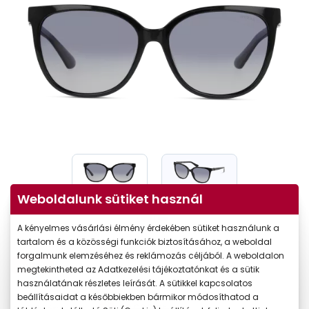
Weboldalunk sütiket használ
A kényelmes vásárlási élmény érdekében sütiket használunk a
tartalom és a közösségi funkciók biztosításához, a weboldal
forgalmunk elemzéséhez és reklámozás céljából. A weboldalon
-40%
megtekintheted az Adatkezelési tájékoztatónkat és a sütik
használatának részletes leírását. A sütikkel kapcsolatos
beállításaidat a későbbiekben bármikor módosíthatod a
49.990 Ft
Korábbi ár: