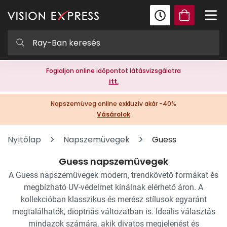
Foglaljon online időpontot látásvizsgálatra
itt.
Napszemüveg online exkluzív akár -40%
Vásárolok
Nyitólap
Napszemüvegek
Guess
Guess napszemüvegek
A Guess napszemüvegek modern, trendkövető formákat és
megbízható UV-védelmet kínálnak elérhető áron. A
kollekcióban klasszikus és merész stílusok egyaránt
megtalálhatók, dioptriás változatban is. Ideális választás
mindazok számára, akik divatos megjelenést és