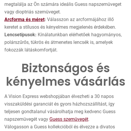
megtalálja az Ön számára ideális Guess napszemüveget
vagy dioptriás szemüveget.
Arcforma és méret
:
Válasszon az arcformájához illő
keretet a stílusos és kényelmes megjelenés érdekében.
Lencsetípusok:
Kínálatunkban elérhetőek hagyományos,
polárszűrős, tükrös és átmenetes lencsék is, amelyek
fokozzák látáskomfortját.
Biztonságos és
kényelmes vásárlás
A Vision Express webshopjában élvezheti a 30 napos
visszaküldési garanciát és gyors házhozszállítást, így
teljesen gondtalanul vásárolhatja meg kedvenc Guess
napszemüvegét vagy
Guess szemüvegét
.
Válogasson a Guess kollekcióból és élvezze a divatos