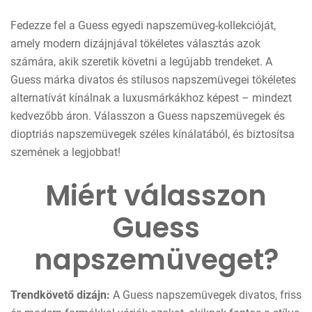
Fedezze fel a Guess egyedi napszemüveg-kollekcióját,
amely modern dizájnjával tökéletes választás azok
számára, akik szeretik követni a legújabb trendeket. A
Guess márka divatos és stílusos napszemüvegei tökéletes
alternatívát kínálnak a luxusmárkákhoz képest – mindezt
kedvezőbb áron. Válasszon a Guess napszemüvegek és
dioptriás napszemüvegek széles kínálatából, és biztosítsa
szemének a legjobbat!
Miért válasszon
Guess
napszemüveget?
Trendkövető dizájn:
A Guess napszemüvegek divatos, friss