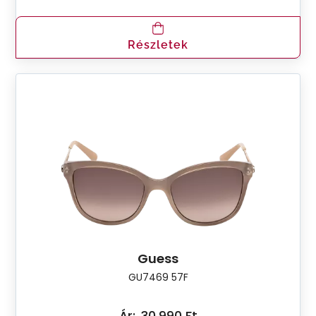
Részletek
Guess
GU7469 57F
Ár:
30.990 Ft