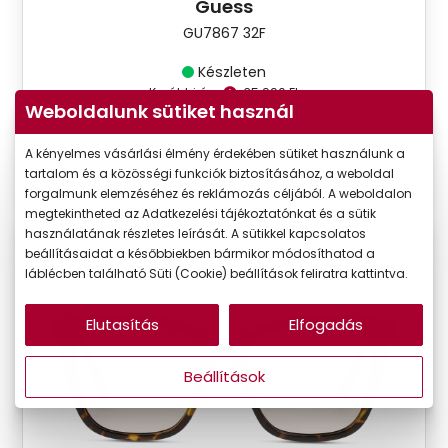
Guess
GU7867 32F
Készleten
Korábbi ár:
35.990 Ft
Weboldalunk sütiket használ
Akciós ár:
21.594 Ft
A kényelmes vásárlási élmény érdekében sütiket használunk a
tartalom és a közösségi funkciók biztosításához, a weboldal
Részletek
forgalmunk elemzéséhez és reklámozás céljából. A weboldalon
megtekintheted az Adatkezelési tájékoztatónkat és a sütik
használatának részletes leírását. A sütikkel kapcsolatos
beállításaidat a későbbiekben bármikor módosíthatod a
-40%
láblécben található Süti (Cookie) beállítások feliratra kattintva.
Elutasítás
Elfogadás
Beállítások