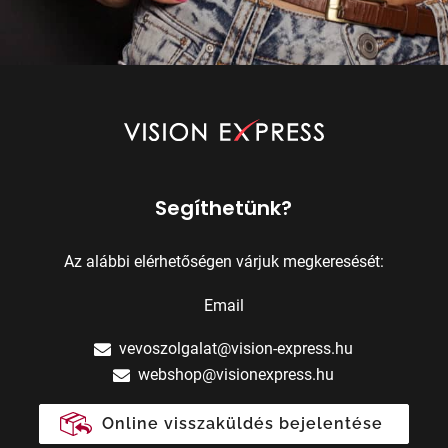
Segíthetünk?
Az alábbi elérhetőségen várjuk megkeresését:
Email
vevoszolgalat@vision-express.hu
webshop@visionexpress.hu
Online visszaküldés bejelentése