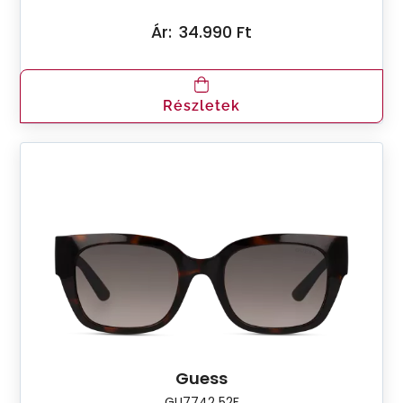
Ár:
34.990 Ft
Részletek
Guess
GU7742 52F