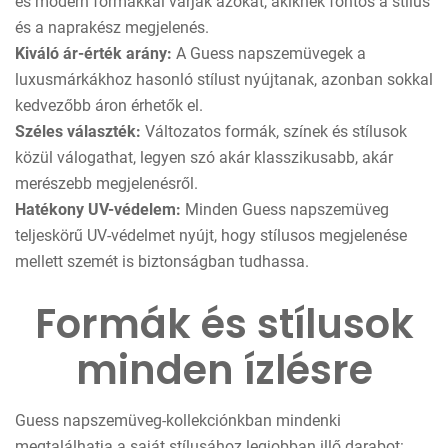
és modern formákkal várják azokat, akiknek fontos a stílus
és a naprakész megjelenés.
Kiváló ár-érték arány:
A Guess napszemüvegek a
luxusmárkákhoz hasonló stílust nyújtanak, azonban sokkal
kedvezőbb áron érhetők el.
Széles választék:
Változatos formák, színek és stílusok
közül válogathat, legyen szó akár klasszikusabb, akár
merészebb megjelenésről.
Hatékony UV-védelem:
Minden Guess napszemüveg
teljeskörű UV-védelmet nyújt, hogy stílusos megjelenése
mellett szemét is biztonságban tudhassa.
Formák és stílusok
minden ízlésre
Guess napszemüveg-kollekciónkban mindenki
megtalálhatja a saját stílusához legjobban illő darabot: