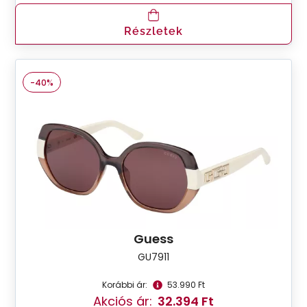
Részletek
-40%
Guess
GU7911
Korábbi ár:
53.990 Ft
Akciós ár:
32.394 Ft