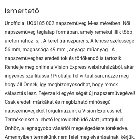
Ismertető
Unofficial UO6185 002 napszemüveg M-es méretben. Női
napszemüveg téglalap formában, amely remekül illik több
arcformához is. . A keret transzparens, A lencse szélessége
56 mm, magassága 49 mm , anyaga műanyag . A
napszemüveghez eredeti tok és törlőkendő is tartozik.
Rendelje meg online a Vision Express webáruházából, akár
ingyenes szállítással! Próbálja fel virtuálisan, nézze meg
hogy áll Önnek, így megbizonyosodhat, hogy remek
választás lesz. Fejezze ki egyéniségét új napszemüvegével!
Csak eredeti márkákat és megbízható minőségű
napszemüvegeket forgalmazunk a Vision Expressnél.
Termékeinket a lehető legrövidebb idő alatt juttatjuk el
Önhöz, a legnagyobb vásárlói megelégedésre törekedve.
Amennyiben termékünk nem felel meg elvárásainak, kérjük,