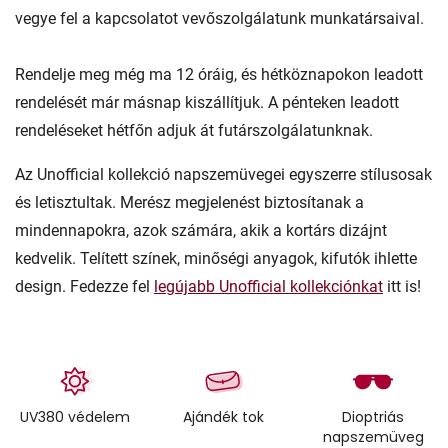
vegye fel a kapcsolatot vevőszolgálatunk munkatársaival.
Rendelje meg még ma 12 óráig, és hétköznapokon leadott
rendelését már másnap kiszállítjuk. A pénteken leadott
rendeléseket hétfőn adjuk át futárszolgálatunknak.
Az Unofficial kollekció napszemüvegei egyszerre stílusosak
és letisztultak. Merész megjelenést biztosítanak a
mindennapokra, azok számára, akik a kortárs dizájnt
kedvelik. Telített színek, minőségi anyagok, kifutók ihlette
design. Fedezze fel
legújabb Unofficial kollekciónkat
itt is!
UV380 védelem
Ajándék tok
Dioptriás
napszemüveg