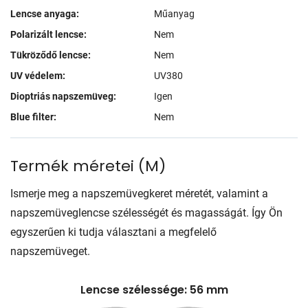
Lencse anyaga:
Műanyag
Polarizált lencse:
Nem
Tükröződő lencse:
Nem
UV védelem:
UV380
Dioptriás napszemüveg:
Igen
Blue filter:
Nem
Termék méretei
(
M
)
Ismerje meg a napszemüvegkeret méretét, valamint a
napszemüveglencse szélességét és magasságát. Így Ön
egyszerűen ki tudja választani a megfelelő
napszemüveget.
Lencse szélessége: 56 mm