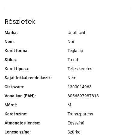
Részletek
Márka:
Unofficial
Nem:
Női
Keret forma:
Téglalap
Stílus:
Trend
Keret típusa:
Teljes keretes
Saját tokkal rendelkezik:
Nem
Cikkszám:
1300014963
Vonalkód (EAN):
8056597987813
Méret:
M
Keret színe:
Transzparens
Átmenetes lencse:
Egyszínű
Lencse színe:
Szürke