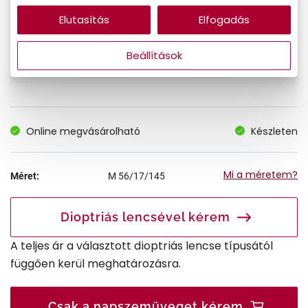
Elutasítás
Elfogadás
17.590 Ft
Korábbi ár:
Beállítások
11.434 Ft
Akciós ár:
Online megvásárolható
Készleten
Mi a méretem?
Méret:
M
56/17/145
Dioptriás lencsével kérem
A teljes ár a választott dioptriás lencse típusától
függően kerül meghatározásra.
Csak a napszemüveget kérem