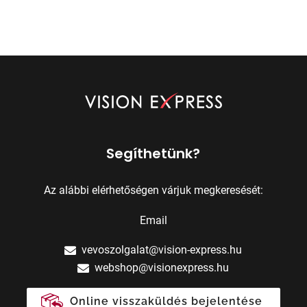
Segíthetünk?
Az alábbi elérhetőségen várjuk megkeresését:
Email
vevoszolgalat@vision-express.hu
webshop@visionexpress.hu
Online visszaküldés bejelentése