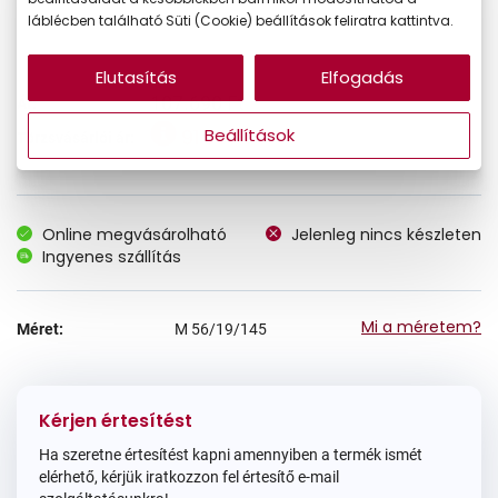
láblécben található Süti (Cookie) beállítások feliratra kattintva.
Elutasítás
Elfogadás
107.690 Ft
Ár:
91.537 Ft
Beállítások
Törzsvásárlói ár:
Online megvásárolható
Jelenleg nincs készleten
Ingyenes szállítás
Mi a méretem?
Méret:
M
56/19/145
Kérjen értesítést
Ha szeretne értesítést kapni amennyiben a termék ismét
elérhető, kérjük iratkozzon fel értesítő e-mail