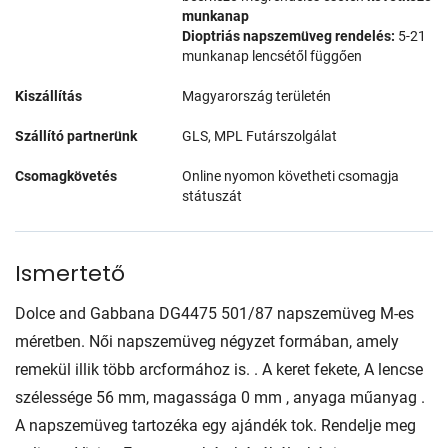
munkanap
Dioptriás napszemüveg rendelés:
5-21
munkanap lencsétől függően
Kiszállítás
Magyarország területén
Szállító partnerünk
GLS, MPL Futárszolgálat
Csomagkövetés
Online nyomon követheti csomagja
státuszát
Ismertető
Dolce and Gabbana DG4475 501/87 napszemüveg M-es
méretben. Női napszemüveg négyzet formában, amely
remekül illik több arcformához is. . A keret fekete, A lencse
szélessége 56 mm, magassága 0 mm , anyaga műanyag .
A napszemüveg tartozéka egy ajándék tok. Rendelje meg