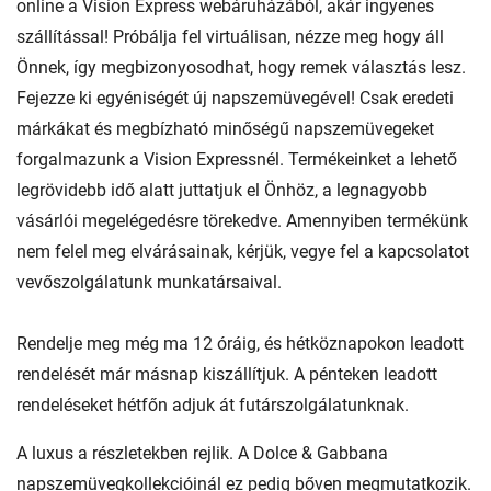
online a Vision Express webáruházából, akár ingyenes
szállítással! Próbálja fel virtuálisan, nézze meg hogy áll
Önnek, így megbizonyosodhat, hogy remek választás lesz.
Fejezze ki egyéniségét új napszemüvegével! Csak eredeti
márkákat és megbízható minőségű napszemüvegeket
forgalmazunk a Vision Expressnél. Termékeinket a lehető
legrövidebb idő alatt juttatjuk el Önhöz, a legnagyobb
vásárlói megelégedésre törekedve. Amennyiben termékünk
nem felel meg elvárásainak, kérjük, vegye fel a kapcsolatot
vevőszolgálatunk munkatársaival.
Rendelje meg még ma 12 óráig, és hétköznapokon leadott
rendelését már másnap kiszállítjuk. A pénteken leadott
rendeléseket hétfőn adjuk át futárszolgálatunknak.
A luxus a részletekben rejlik. A Dolce & Gabbana
napszemüvegkollekcióinál ez pedig bőven megmutatkozik.