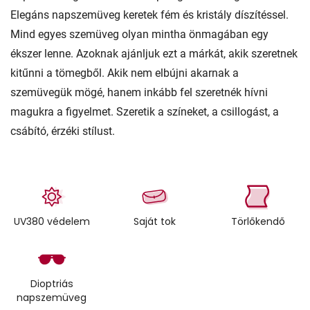
Elegáns napszemüveg keretek fém és kristály díszítéssel.
Mind egyes szemüveg olyan mintha önmagában egy
ékszer lenne. Azoknak ajánljuk ezt a márkát, akik szeretnek
kitűnni a tömegből. Akik nem elbújni akarnak a
szemüvegük mögé, hanem inkább fel szeretnék hívni
magukra a figyelmet. Szeretik a színeket, a csillogást, a
csábító, érzéki stílust.
UV380 védelem
Saját tok
Törlőkendő
Dioptriás
napszemüveg