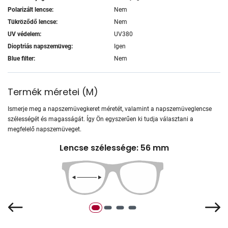
Polarizált lencse:
Nem
Tükröződő lencse:
Nem
UV védelem:
UV380
Dioptriás napszemüveg:
Igen
Blue filter:
Nem
Termék méretei
(
M
)
Ismerje meg a napszemüvegkeret méretét, valamint a napszemüveglencse
szélességét és magasságát. Így Ön egyszerűen ki tudja választani a
megfelelő napszemüveget.
Lencse szélessége: 56 mm