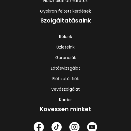
Használati útmutatók
Gyakran feltett kérdések
Szolgáltatásaink
Rólunk
Üzleteink
Garanciák
Látásvizsgálat
Előfizetői fiók
Vevőszolgálat
Karrier
Kövessen minket