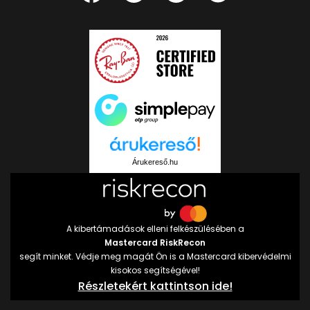
Árukereső.hu
A kibertámadások elleni felkészülésében a
Mastercard RiskRecon
segít minket. Védje meg magát Ön is a Mastercard kibervédelmi
kisokos segítségével!
Részletekért kattintson ide!