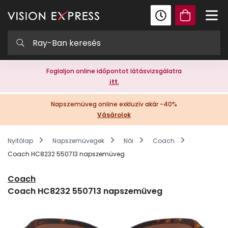
Foglaljon online időpontot látásvizsgálatra
itt.
Napszemüveg online exkluzív akár -40%
Vásárolok
Nyitólap
Napszemüvegek
Női
Coach
Coach HC8232 550713 napszemüveg
Coach
Coach HC8232 550713 napszemüveg