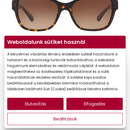
Weboldalunk sütiket használ
A kényelmes vásárlási élmény érdekében sütiket használunk a
tartalom és a közösségi funkciók biztosításához, a weboldal
forgalmunk elemzéséhez és reklámozás céljából. A weboldalon
megtekintheted az Adatkezelési tájékoztatónkat és a sütik
használatának részletes leírását. A sütikkel kapcsolatos
55.790 Ft
Ár:
beállításaidat a későbbiekben bármikor módosíthatod a
47.422 Ft
láblécben található Süti (Cookie) beállítások feliratra kattintva.
Törzsvásárlói ár:
Elutasítás
Elfogadás
Online megvásárolható
Készleten
Ingyenes szállítás
Beállítások
Mi a méretem?
Méret:
M
56/17/140