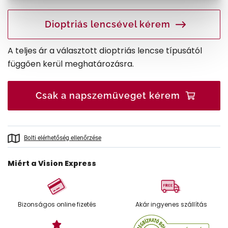
Dioptriás lencsével kérem
A teljes ár a választott dioptriás lencse típusától
függően kerül meghatározásra.
Csak a napszemüveget kérem
Bolti elérhetőség ellenőrzése
Miért a Vision Express
Bizonságos online fizetés
Akár ingyenes szállítás