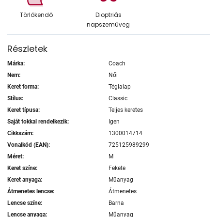
Törlőkendő
Dioptriás
napszemüveg
Részletek
Márka:
Coach
Nem:
Női
Keret forma:
Téglalap
Stílus:
Classic
Keret típusa:
Teljes keretes
Saját tokkal rendelkezik:
Igen
Cikkszám:
1300014714
Vonalkód (EAN):
725125989299
Méret:
M
Keret színe:
Fekete
Keret anyaga:
Műanyag
Átmenetes lencse:
Átmenetes
Lencse színe:
Barna
Lencse anyaga:
Műanyag