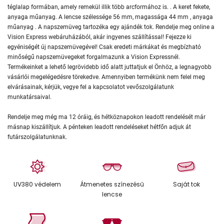
téglalap formában, amely remekül illik több arcformához is. . A keret fekete,
anyaga műanyag. A lencse szélessége 56 mm, magassága 44 mm , anyaga
műanyag . A napszemüveg tartozéka egy ajándék tok. Rendelje meg online a
Vision Express webáruházából, akár ingyenes szállítással! Fejezze ki
egyéniségét új napszemüvegével! Csak eredeti márkákat és megbízható
minőségű napszemüvegeket forgalmazunk a Vision Expressnél.
Termékeinket a lehető legrövidebb idő alatt juttatjuk el Önhöz, a legnagyobb
vásárlói megelégedésre törekedve. Amennyiben termékünk nem felel meg
elvárásainak, kérjük, vegye fel a kapcsolatot vevőszolgálatunk
munkatársaival.
Rendelje meg még ma 12 óráig, és hétköznapokon leadott rendelését már
másnap kiszállítjuk. A pénteken leadott rendeléseket hétfőn adjuk át
futárszolgálatunknak.
UV380 védelem
Átmenetes színezésű
Saját tok
lencse