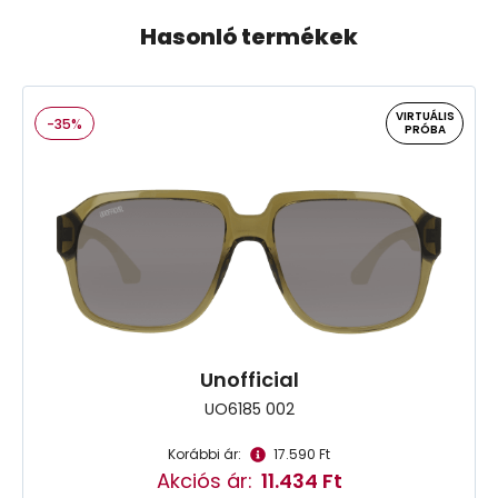
Hasonló termékek
VIRTUÁLIS
-35%
PRÓBA
Unofficial
UO6185 002
Korábbi ár:
17.590 Ft
Akciós ár:
11.434 Ft