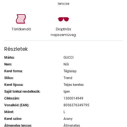
lencse
Törlőkendő
Dioptriás
napszemüveg
Részletek
Márka:
GUCCI
Nem:
Női
Keret forma:
Téglalap
Stílus:
Trend
Keret típusa:
Teljes keretes
Saját tokkal rendelkezik:
Igen
Cikkszám:
1300014949
Vonalkód (EAN):
8056376349795
Méret:
L
Keret színe:
Arany
Átmenetes lencse:
Átmenetes