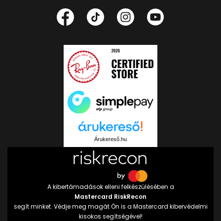
Árukereső.hu
A kibertámadások elleni felkészülésében a
Mastercard RiskRecon
segít minket. Védje meg magát Ön is a Mastercard kibervédelmi
kisokos segítségével!