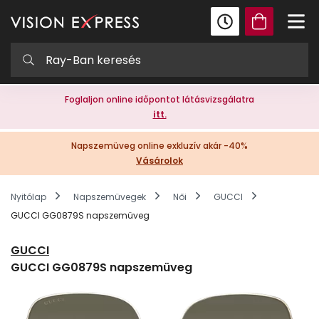
Foglaljon online időpontot látásvizsgálatra
itt.
Napszemüveg online exkluzív akár -40%
Vásárolok
Nyitólap
Napszemüvegek
Női
GUCCI
GUCCI GG0879S napszemüveg
GUCCI
GUCCI GG0879S napszemüveg