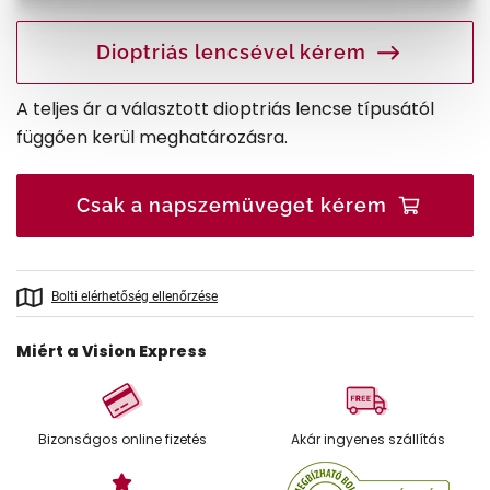
Dioptriás lencsével kérem
A teljes ár a választott dioptriás lencse típusától
függően kerül meghatározásra.
Csak a napszemüveget kérem
Bolti elérhetőség ellenőrzése
Miért a Vision Express
Bizonságos online fizetés
Akár ingyenes szállítás