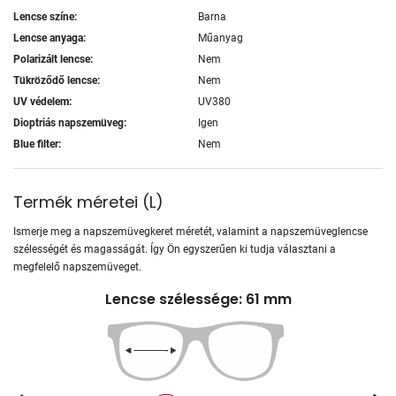
Lencse színe:
Barna
Lencse anyaga:
Műanyag
Polarizált lencse:
Nem
Tükröződő lencse:
Nem
UV védelem:
UV380
Dioptriás napszemüveg:
Igen
Blue filter:
Nem
Termék méretei
(
L
)
Ismerje meg a napszemüvegkeret méretét, valamint a napszemüveglencse
szélességét és magasságát. Így Ön egyszerűen ki tudja választani a
megfelelő napszemüveget.
Lencse szélessége: 61 mm