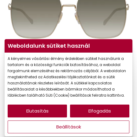
Weboldalunk sütiket használ
A kényelmes vásárlási élmény érdekében sütiket használunk a
tartalom és a közösségi funkciók biztosításához, a weboldal
forgalmunk elemzéséhez és reklámozás céljából. A weboldalon
megtekintheted az Adatkezelési tájékoztatónkat és a sütik
használatának részletes leírását. A sütikkel kapcsolatos
138.590 Ft
Ár:
beállításaidat a későbbiekben bármikor módosíthatod a
117.802 Ft
Törzsvásárlói ár:
láblécben található Süti (Cookie) beállítások feliratra kattintva.
Online megvásárolható
Készleten
Elutasítás
Elfogadás
Ingyenes szállítás
Beállítások
Mi a méretem?
Méret:
L
61/18/140