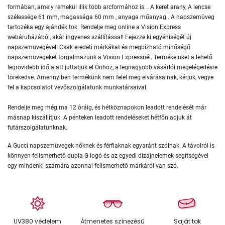
formában, amely remekül illik több arcformához is. . A keret arany, A lencse
szélessége 61 mm, magassága 60 mm , anyaga műanyag . A napszemüveg
tartozéka egy ajándék tok. Rendelje meg online a Vision Express
webáruházából, akár ingyenes szállítással! Fejezze ki egyéniségét új
napszemüvegével! Csak eredeti márkákat és megbízható minőségű
napszemüvegeket forgalmazunk a Vision Expressnél. Termékeinket a lehető
legrövidebb idő alatt juttatjuk el Önhöz, a legnagyobb vásárlói megelégedésre
törekedve. Amennyiben termékünk nem felel meg elvárásainak, kérjük, vegye
fel a kapcsolatot vevőszolgálatunk munkatársaival.
Rendelje meg még ma 12 óráig, és hétköznapokon leadott rendelését már
másnap kiszállítjuk. A pénteken leadott rendeléseket hétfőn adjuk át
futárszolgálatunknak.
A Gucci napszemüvegek nőknek és férfiaknak egyaránt szólnak. A távolról is
könnyen felismerhető dupla G logó és az egyedi dizájnelemek segítségével
egy mindenki számára azonnal felismerhető márkáról van szó.
UV380 védelem
Átmenetes színezésű
Saját tok