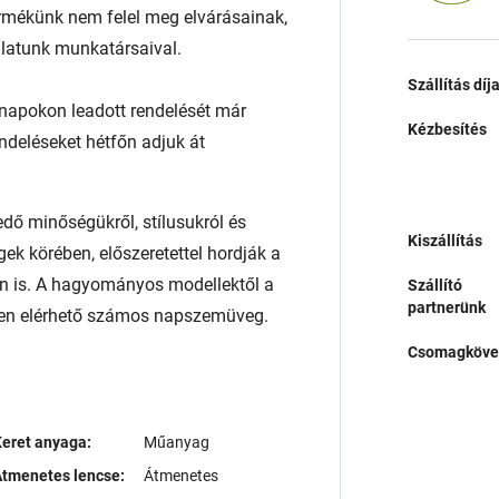
rmékünk nem felel meg elvárásainak,
álatunk munkatársaival.
Szállítás díj
napokon leadott rendelését már
Kézbesítés
endeléseket hétfőn adjuk át
ő minőségükről, stílusukról és
Kiszállítás
ek körében, előszeretettel hordják a
n is. A hagyományos modellektől a
Szállító
partnerünk
lben elérhető számos napszemüveg.
Csomagköve
eret anyaga:
Műanyag
tmenetes lencse:
Átmenetes