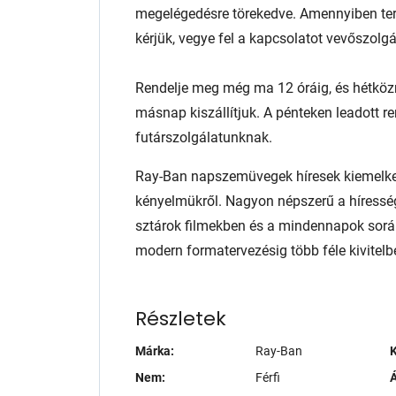
megelégedésre törekedve. Amennyiben te
kérjük, vegye fel a kapcsolatot vevőszolg
Rendelje meg még ma 12 óráig, és hétköz
másnap kiszállítjuk. A pénteken leadott r
futárszolgálatunknak.
Ray-Ban napszemüvegek híresek kiemelked
kényelmükről. Nagyon népszerű a híresség
sztárok filmekben és a mindennapok sorá
modern formatervezésig több féle kivite
Részletek
Márka:
Ray-Ban
K
Nem:
Férfi
Á