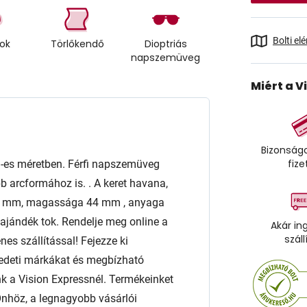
Bolti el
tok
Törlőkendő
Dioptriás
napszemüveg
Miért a V
Bizonságo
fize
es méretben. Férfi napszemüveg
b arcformához is. . A keret havana,
54 mm, magassága 44 mm , anyaga
jándék tok. Rendelje meg online a
Akár in
száll
es szállítással! Fejezze ki
edeti márkákat és megbízható
a Vision Expressnél. Termékeinket
l Önhöz, a legnagyobb vásárlói