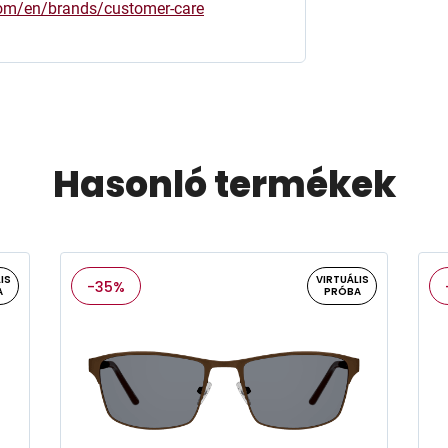
.com/en/brands/customer-care
Hasonló termékek
IS
VIRTUÁLIS
-35%
A
PRÓBA