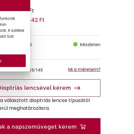
56.990 Ft
funkciók
48.442 Ft
 ár:
alon
át. A sütikkel
ató Süti
megvásárolható
Készleten
 szállítás
s
Mi a méretem?
M
54/18/145
Dioptriás lencsével kérem
r a választott dioptriás lencse típusától
erül meghatározásra.
ak a napszemüveget kérem