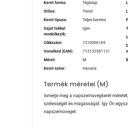
Keret forma:
Téglalap
L
Stílus:
Trend
Keret típusa:
Teljes keretes
P
Saját tokkal
Igen
T
rendelkezik:
Cikkszám:
1310006169
D
Vonalkód (EAN):
713132581131
Méret:
M
B
Keret színe:
Havana
Termék méretei
(
M
)
Ismerje meg a napszemüvegkeret méretét
szélességét és magasságát. Így Ön egysze
napszemüveget.