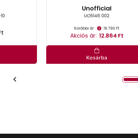
Unofficial
10
UO5146 002
Korábbi ár:
19.790 Ft
Ft
Akciós ár:
12.864 Ft
Kosárba