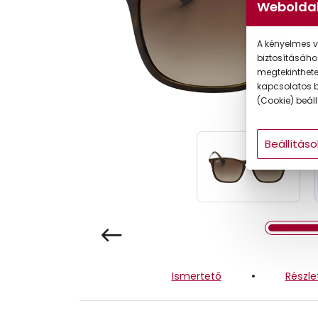
Weboldal
Gyermek
A kényelmes v
biztosításáho
megtekintheted
kapcsolatos b
(Cookie) beállí
Beállításo
Ismertető
Részle