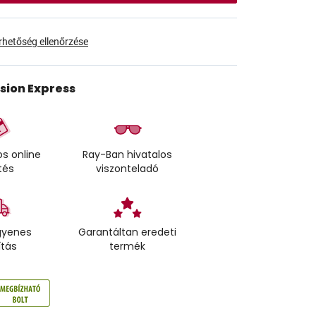
érhetőség ellenőrzése
ision Express
s online
Ray-Ban hivatalos
tés
viszonteladó
gyenes
Garantáltan eredeti
ítás
termék