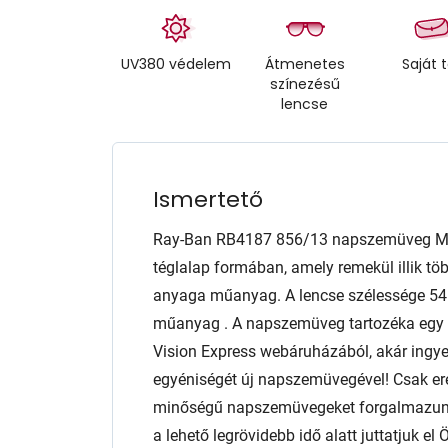
UV380 védelem
Átmenetes
Saját 
színezésű
lencse
Ismertető
Ray-Ban RB4187 856/13 napszemüveg M-
téglalap formában, amely remekül illik töb
anyaga műanyag. A lencse szélessége 
műanyag . A napszemüveg tartozéka egy a
Vision Express webáruházából, akár ingyen
egyéniségét új napszemüvegével! Csak er
minőségű napszemüvegeket forgalmazunk 
a lehető legrövidebb idő alatt juttatjuk e