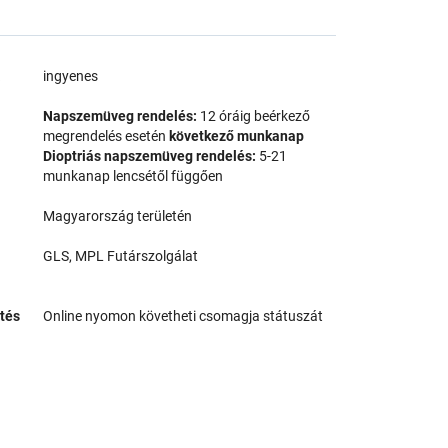
a
ingyenes
Napszemüveg rendelés:
12 óráig beérkező
megrendelés esetén
következő munkanap
Dioptriás napszemüveg rendelés:
5-21
munkanap lencsétől függően
Magyarország területén
GLS, MPL Futárszolgálat
tés
Online nyomon követheti csomagja státuszát