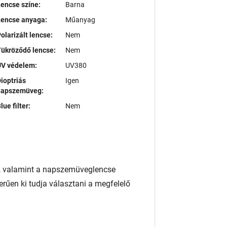
encse színe:
Barna
Lencse anyaga:
Műanyag
olarizált lencse:
Nem
ükröződő lencse:
Nem
UV védelem:
UV380
ioptriás
Igen
napszemüveg:
lue filter:
Nem
, valamint a napszemüveglencse
rűen ki tudja választani a megfelelő