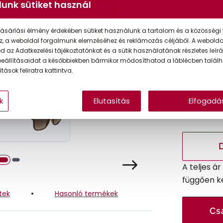
unk sütiket használ
Ár:
ásárlási élmény érdekében sütiket használunk a tartalom és a közösségi 
Törzsvásárlói
z, a weboldal forgalmunk elemzéséhez és reklámozás céljából. A webold
 az Adatkezelési tájékoztatónkat és a sütik használatának részletes leírás
eállításaidat a későbbiekben bármikor módosíthatod a láblécben találh
tások feliratra kattintva.
Online 
Ingyenes
k
Elutasítás
Elfogadá
Méret:
A teljes á
függően k
tek
Hasonló termékek
Cs