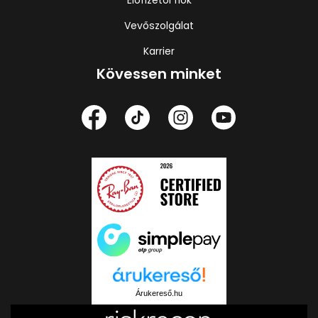
Előfizetői fiók
Vevőszolgálat
Karrier
Kövessen minket
Árukereső.hu