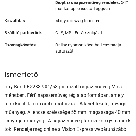
Dioptriás napszemüveg rendelés:
5-21
munkanap lencsétől függően
Kiszállítás
Magyarország területén
Szállító partnerünk
GLS, MPL Futárszolgálat
Csomagkövetés
Online nyomon követheti csomagja
státuszát
Ismertető
Ray-Ban RB2283 901/58 polarizált napszemüveg M-es
méretben. Férfi napszemüveg téglalap formában, amely
remekül illik több arcformához is. . A keret fekete, anyaga
műanyag. A lencse szélessége 55 mm, magassága 40 mm
, anyaga műanyag . A napszemüveg tartozéka egy ajándék
tok. Rendelje meg online a Vision Express webáruházából,