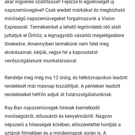
akár ingyenes szállítással! Fejezze ki egyéniségét új
napszemüvegével! Csak eredeti márkákat és megbízható
minőségű napszemüvegeket forgalmazunk a Vision
Expressnél. Termékeinket a lehető legrövidebb idő alatt
juttatjuk el Önhöz, a legnagyobb vásárlói megelégedésre
törekedve. Amennyiben termékünk nem felel meg
elvárásainak, kérjük, vegye fel a kapcsolatot
vevőszolgálatunk munkatársaival.
Rendelje meg még ma 12 óráig, és hétköznapokon leadott
rendelését már másnap kiszállítjuk. A pénteken leadott
rendeléseket hétfőn adjuk át futárszolgálatunknak.
Ray-Ban napszemüvegek híresek kiemelkedő
minőségükről, stílusukról és kényelmükről. Nagyon
népszerű a hírességek körében, előszeretettel hordják a
sztárok filmekben és a mindennapok során is. A