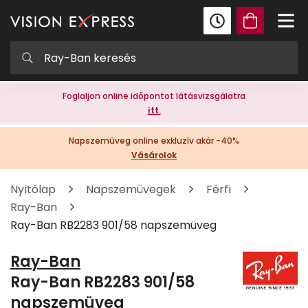
Foglaljon online időpontot látásvizsgálatra
itt.
Napszemüveg online exkluzív akár -40%
Vásárolok
Nyitólap
Napszemüvegek
Férfi
Ray-Ban
Ray-Ban RB2283 901/58 napszemüveg
Ray-Ban
Ray-Ban RB2283 901/58
napszemüveg