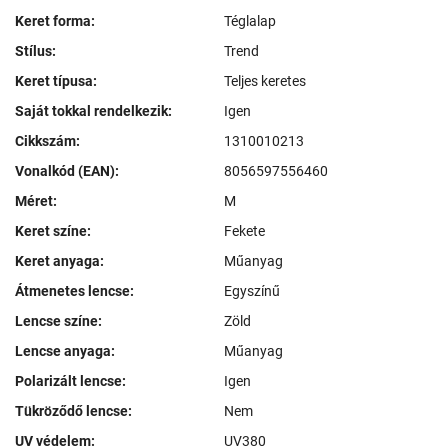
Keret forma:
Téglalap
Stílus:
Trend
Keret típusa:
Teljes keretes
Saját tokkal rendelkezik:
Igen
Cikkszám:
1310010213
Vonalkód (EAN):
8056597556460
Méret:
M
Keret színe:
Fekete
Keret anyaga:
Műanyag
Átmenetes lencse:
Egyszínű
Lencse színe:
Zöld
Lencse anyaga:
Műanyag
Polarizált lencse:
Igen
Tükröződő lencse:
Nem
UV védelem:
UV380