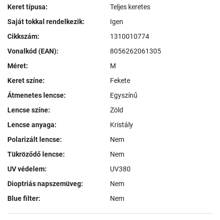
Keret típusa:
Teljes keretes
Saját tokkal rendelkezik:
Igen
Cikkszám:
1310010774
Vonalkód (EAN):
8056262061305
Méret:
M
Keret színe:
Fekete
Átmenetes lencse:
Egyszínű
Lencse színe:
Zöld
Lencse anyaga:
Kristály
Polarizált lencse:
Nem
Tükröződő lencse:
Nem
UV védelem:
UV380
Dioptriás napszemüveg:
Nem
Blue filter:
Nem