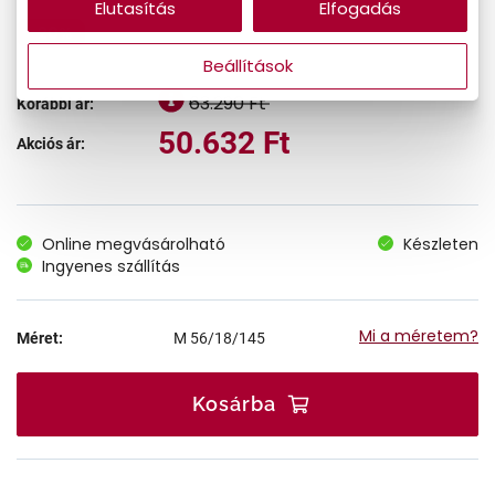
Elutasítás
Elfogadás
-20%
Beállítások
63.290 Ft
Korábbi ár:
50.632 Ft
Akciós ár:
Online megvásárolható
Készleten
Ingyenes szállítás
Mi a méretem?
Méret:
M
56/18/145
Kosárba