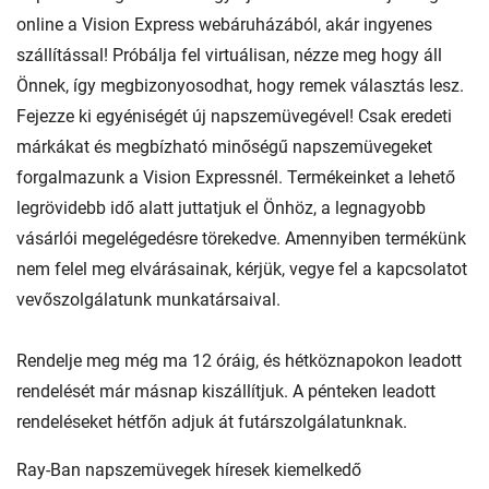
online a Vision Express webáruházából, akár ingyenes
szállítással! Próbálja fel virtuálisan, nézze meg hogy áll
Önnek, így megbizonyosodhat, hogy remek választás lesz.
Fejezze ki egyéniségét új napszemüvegével! Csak eredeti
márkákat és megbízható minőségű napszemüvegeket
forgalmazunk a Vision Expressnél. Termékeinket a lehető
legrövidebb idő alatt juttatjuk el Önhöz, a legnagyobb
vásárlói megelégedésre törekedve. Amennyiben termékünk
nem felel meg elvárásainak, kérjük, vegye fel a kapcsolatot
vevőszolgálatunk munkatársaival.
Rendelje meg még ma 12 óráig, és hétköznapokon leadott
rendelését már másnap kiszállítjuk. A pénteken leadott
rendeléseket hétfőn adjuk át futárszolgálatunknak.
Ray-Ban napszemüvegek híresek kiemelkedő