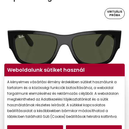
VIRTUÁLIS
PRÓBA
Weboldalunk sütiket használ
A kényelmes vásárlási élmény érdekében sütiket használunk a
Virtuális próba
tartalom és a közösségi funkciók biztosításához, a weboldal
forgalmunk elemzéséhez és reklámozás céljából. A weboldalon
megtekintheted az Adatkezelési tájékoztatónkat és a sütik
használatának részletes leírását. A sütikkel kapcsolatos
beállításaidat a későbbiekben bármikor módosíthatod a
láblécben található Süti (Cookie) beállítások feliratra kattintva.