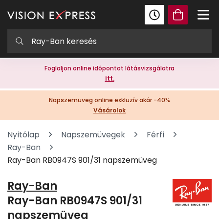
Foglaljon online időpontot látásvizsgálatra
itt.
Napszemüveg online exkluzív akár -40%
Vásárolok
Nyitólap
Napszemüvegek
Férfi
Ray-Ban
Ray-Ban RB0947S 901/31 napszemüveg
Ray-Ban
Ray-Ban RB0947S 901/31
napszemüveg