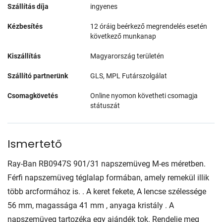
Szállítás díja
ingyenes
Kézbesítés
12 óráig beérkező megrendelés esetén
következő munkanap
Kiszállítás
Magyarország területén
Szállító partnerünk
GLS, MPL Futárszolgálat
Csomagkövetés
Online nyomon követheti csomagja
státuszát
Ismertető
Ray-Ban RB0947S 901/31 napszemüveg M-es méretben.
Férfi napszemüveg téglalap formában, amely remekül illik
több arcformához is. . A keret fekete, A lencse szélessége
56 mm, magassága 41 mm , anyaga kristály . A
napszemüveg tartozéka egy ajándék tok. Rendelje meg