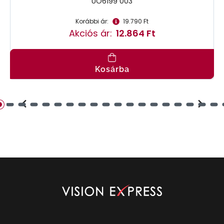
UO6199 003
Korábbi ár:
19.790 Ft
Akciós ár:
12.864 Ft
Kosárba