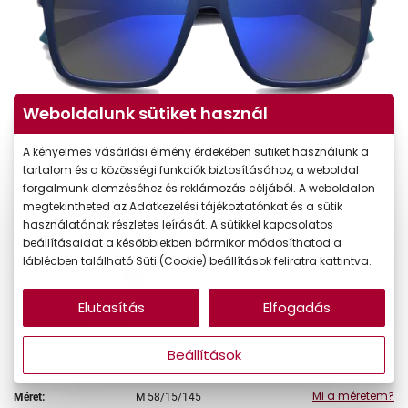
Weboldalunk sütiket használ
A kényelmes vásárlási élmény érdekében sütiket használunk a
tartalom és a közösségi funkciók biztosításához, a weboldal
forgalmunk elemzéséhez és reklámozás céljából. A weboldalon
megtekintheted az Adatkezelési tájékoztatónkat és a sütik
használatának részletes leírását. A sütikkel kapcsolatos
beállításaidat a későbbiekben bármikor módosíthatod a
26.590 Ft
Ár:
láblécben található Süti (Cookie) beállítások feliratra kattintva.
22.602 Ft
Törzsvásárlói ár:
Elutasítás
Elfogadás
Online megvásárolható
Készleten
Ingyenes szállítás
Beállítások
Mi a méretem?
Méret:
M
58/15/145