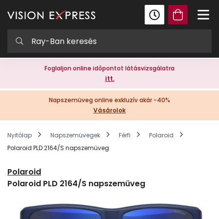
Foglaljon online időpontot látásvizsgálatra
itt.
Napszemüveg online exkluzív akár -40%
Vásárolok
Nyitólap
Napszemüvegek
Férfi
Polaroid
Polaroid PLD 2164/S napszemüveg
Polaroid
Polaroid PLD 2164/S napszemüveg