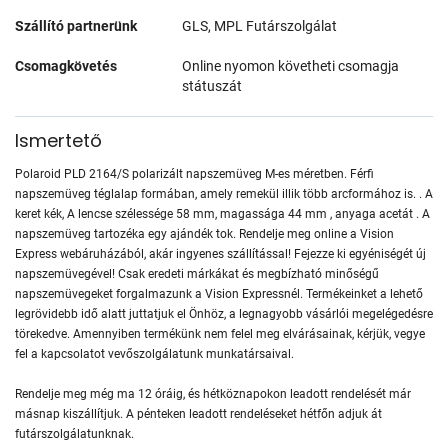
Szállító partnerünk
GLS, MPL Futárszolgálat
Csomagkövetés
Online nyomon követheti csomagja
státuszát
Ismertető
Polaroid PLD 2164/S polarizált napszemüveg M-es méretben. Férfi
napszemüveg téglalap formában, amely remekül illik több arcformához is. . A
keret kék, A lencse szélessége 58 mm, magassága 44 mm , anyaga acetát . A
napszemüveg tartozéka egy ajándék tok. Rendelje meg online a Vision
Express webáruházából, akár ingyenes szállítással! Fejezze ki egyéniségét új
napszemüvegével! Csak eredeti márkákat és megbízható minőségű
napszemüvegeket forgalmazunk a Vision Expressnél. Termékeinket a lehető
legrövidebb idő alatt juttatjuk el Önhöz, a legnagyobb vásárlói megelégedésre
törekedve. Amennyiben termékünk nem felel meg elvárásainak, kérjük, vegye
fel a kapcsolatot vevőszolgálatunk munkatársaival.
Rendelje meg még ma 12 óráig, és hétköznapokon leadott rendelését már
másnap kiszállítjuk. A pénteken leadott rendeléseket hétfőn adjuk át
futárszolgálatunknak.