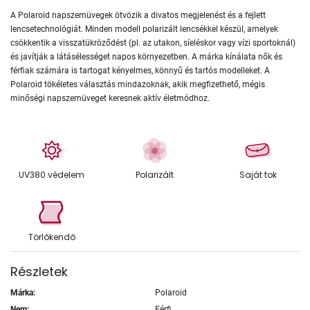
A Polaroid napszemüvegek ötvözik a divatos megjelenést és a fejlett
lencsetechnológiát. Minden modell polarizált lencsékkel készül, amelyek
csökkentik a visszatükröződést (pl. az utakon, síeléskor vagy vízi sportoknál)
és javítják a látásélességet napos környezetben. A márka kínálata nők és
férfiak számára is tartogat kényelmes, könnyű és tartós modelleket. A
Polaroid tökéletes választás mindazoknak, akik megfizethető, mégis
minőségi napszemüveget keresnek aktív életmódhoz.
UV380 védelem
Polarizált
Saját tok
Törlőkendő
Részletek
Márka:
Polaroid
Nem:
Férfi