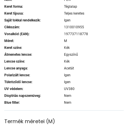
Keret forma:
Téglalap
Keret típusa:
Teljes keretes
Saját tokkal rendelkezik:
Igen
Cikkszám:
1310010955
Vonalkód (EAN):
197737118778
Méret:
M
Keret színe:
Kék
Átmenetes lencse:
Egyszínű
Lencse színe:
Kék
Lencse anyaga:
Acetát
Polarizált lencse:
Igen
Tükröződő lencse:
Igen
UV védelem:
UV380
Dioptriás napszemüveg:
Nem
Blue filter:
Nem
Termék méretei
(
M
)