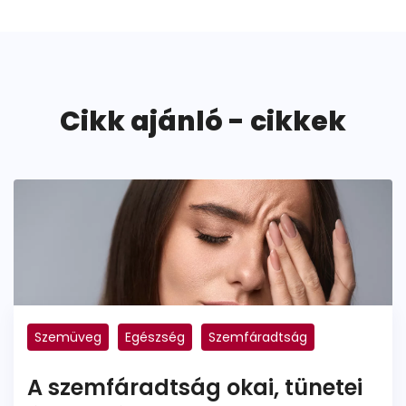
Cikk ajánló - cikkek
Szemüveg
Egészség
Szemfáradtság
A szemfáradtság okai, tünetei