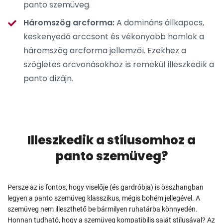
panto szemüveg.
Háromszög arcforma:
A domináns állkapocs,
keskenyedő arccsont és vékonyabb homlok a
háromszög arcforma jellemzői. Ezekhez a
szögletes arcvonásokhoz is remekül illeszkedik a
panto dizájn.
Illeszkedik a stílusomhoz a
panto szemüveg?
Persze az is fontos, hogy viselője (és gardróbja) is összhangban
legyen a panto szemüveg klasszikus, mégis bohém jellegével. A
szemüveg nem illeszthető be bármilyen ruhatárba könnyedén.
Honnan tudható, hogy a szemüveg kompatibilis saját stílusával? Az