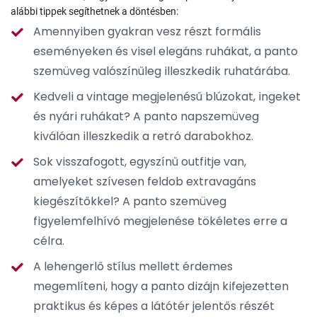
alábbi tippek segíthetnek a döntésben:
Amennyiben gyakran vesz részt formális
eseményeken és visel elegáns ruhákat, a panto
szemüveg valószínűleg illeszkedik ruhatárába.
Kedveli a vintage megjelenésű blúzokat, ingeket
és nyári ruhákat? A panto napszemüveg
kiválóan illeszkedik a retró darabokhoz.
Sok visszafogott, egyszínű outfitje van,
amelyeket szívesen feldob extravagáns
kiegészítőkkel? A panto szemüveg
figyelemfelhívó megjelenése tökéletes erre a
célra.
A lehengerlő stílus mellett érdemes
megemlíteni, hogy a panto dizájn kifejezetten
praktikus és képes a látótér jelentős részét