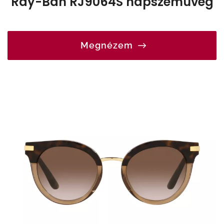
Ray-Ban RJ9064S napszemüveg
Megnézem