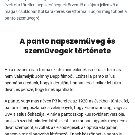
évek óta töretlen népszerűségnek örvendő dizájnra jellemző a
magas csuklópánttól karakteres keretforma. Tudjon meg többet a
panto szemüvegről!
A panto napszemüveg és
szemüvegek története
Ha a név nem is, a forma szinte mindenkinek ismerős – ha más
nem, valamelyik Johnny Depp filmből. Ezúttal a panto stílus
nyomába eredünk, hogy kiderüljön, honnan ered, mikor lett újra
divat, és persze, hogy kinek ajánlható.
A panto, vagy más néven P3 keretek az 1920-as években tűntek fel,
bár arról megoszlanak a vélemények, hogy Franciaország, vagy az
USA a stílus őshazája. A név a pantoszkopikus rövidített verziója,
ami szó szerint mindentlátót jelent – akkoriban ugyanis még nem a
divat szempontjai voltak az elsődlegesek az optika világában,
hanem a minél nagyobb látómező. Ennek köszönheti a panto is