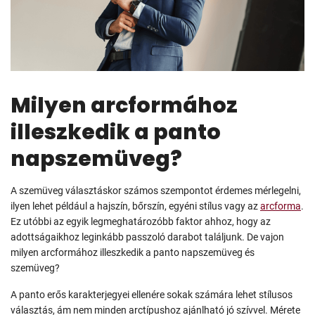
Milyen arcformához
illeszkedik a panto
napszemüveg?
A szemüveg választáskor számos szempontot érdemes mérlegelni,
ilyen lehet például a hajszín, bőrszín, egyéni stílus vagy az
arcforma
.
Ez utóbbi az egyik legmeghatározóbb faktor ahhoz, hogy az
adottságaikhoz leginkább passzoló darabot találjunk. De vajon
milyen arcformához illeszkedik a panto napszemüveg és
szemüveg?
A panto erős karakterjegyei ellenére sokak számára lehet stílusos
választás, ám nem minden arctípushoz ajánlható jó szívvel. Mérete