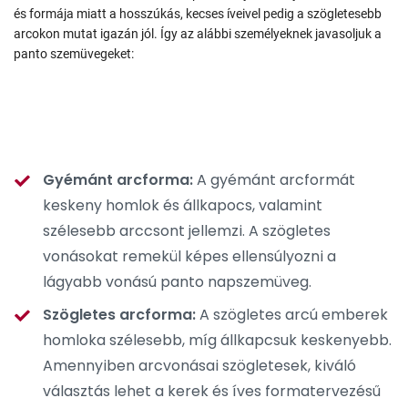
és formája miatt a hosszúkás, kecses íveivel pedig a szögletesebb
arcokon mutat igazán jól. Így az alábbi személyeknek javasoljuk a
panto szemüvegeket:
Gyémánt arcforma:
A gyémánt arcformát
keskeny homlok és állkapocs, valamint
szélesebb arccsont jellemzi. A szögletes
vonásokat remekül képes ellensúlyozni a
lágyabb vonású panto napszemüveg.
Szögletes arcforma:
A szögletes arcú emberek
homloka szélesebb, míg állkapcsuk keskenyebb.
Amennyiben arcvonásai szögletesek, kiváló
választás lehet a kerek és íves formatervezésű