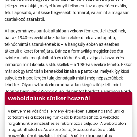
jellegzetes alakját, melyet könnyű felismerni az alapvetően ovális,
felül laposabb, alul kissé hegyesebb formáról, valamint a magasan
csatlakozó szárakról.
A hagyományos pantok általában vékony fémkerettel készülnek,
bár az 1940-es évektől kezdődően előkerültek a vastagabb,
teknőcmintás szarukeretek is – a hangsúly ebben az esetben
átkerült a keret formájára. Bár ez a formavilág megjelenése óta
szinte mindig megtalálható és elérhető volt, az igazi visszatérés –
immáron mint ikonikus stíluskellék – a 1980-as évekre tehető. Ekkor
már sok gyártó titán keretekkel kínálta a pantokat, melyek így kicsi
súlyuk és hipoallergén tulajdonságaik miatt még népszerűbbek
lehettek. Olyan sztárok elmaradhatatlan kiegészítője lett, mint
Johnny Depp vagy Woody Allen, de pantot hordott a Harrison Ford-
Weboldalunk sütiket használ
féle Indiana Jones is. Egy biztos: a mára már inkább kissé retrónak
minősülő pantonak napjainkra bérelt helye lett az ikonikus
A kényelmes vásárlási élmény érdekében sütiket használunk a
szemüvegformák panteonjában.
tartalom és a közösségi funkciók biztosításához, a weboldal
forgalmunk elemzéséhez és reklámozás céljából. A weboldalon
A panto azonban nem csak a férfiak kiváltsága – jellegzetes
megtekintheted az Adatkezelési tájékoztatónkat és a sütik
formája többféle női karakterhez is remekül illeszkedik. Renée
használatának részletes leírását. A sütikkel kapcsolatos
Zellweger ugyanolyan szívesen viseli, mint a különc Lady Gaga, de