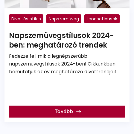
Divat és stílus
Napszemüveg
Lencsetípusok
Világmárkák
Polarizált
Napszemüvegstílusok 2024-
ben: meghatározó trendek
Fedezze fel, mik a legnépszerűbb
napszemüvegstílusok 2024-ben! Cikkünkben
bemutatjuk az év meghatározó divattrendjeit.
Tovább