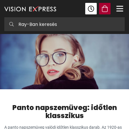
Panto napszemüveg: időtlen
klasszikus
A panto napszemüveg valódi időtlen klasszikus darab. Az 1920-as