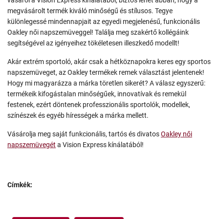
vásárol a Vision Express kínálatából, biztos lehet abban, hogy a
megvásárolt termék kiváló minőségű és stílusos. Tegye
különlegessé mindennapjait az egyedi megjelenésű, funkcionális
Oakley női napszemüveggel! Találja meg szakértő kollégáink
segítségével az igényeihez tökéletesen illeszkedő modellt!
Akár extrém sportoló, akár csak a hétköznapokra keres egy sportos
napszemüveget, az Oakley termékek remek választást jelentenek!
Hogy mi magyarázza a márka töretlen sikerét? A válasz egyszerű:
termékeik kifogástalan minőségűek, innovatívak és remekül
festenek, ezért döntenek professzionális sportolók, modellek,
színészek és egyéb hírességek a márka mellett.
Vásárolja meg saját funkcionális, tartós és divatos
Oakley női
napszemüvegét
a Vision Express kínálatából!
Címkék: