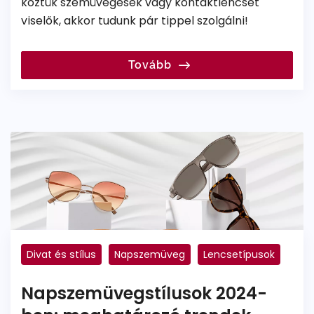
köztük szemüvegesek vagy kontaktlencsét
viselők, akkor tudunk pár tippel szolgálni!
Tovább
Divat és stílus
Napszemüveg
Lencsetípusok
Világmárkák
Polarizált
Napszemüvegstílusok 2024-