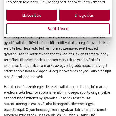
láblécben található Süti (Cookie) beállítások feliratra kattintva.
Elutasítás
Elfogadás
Az Oakley márka rövid története
Beállítások
Az Oakley 1975-ben lépett piacra, mint motorkerékpár markolat
gyártó vállalat. Rövid időn belül profilt váltott a cég, és az atletikus
életvitelhez illeszkedő férfi és női napszemüvegeket kezdett
gyártani. Már a kezdetekben fontos volt az Oakley számára, hogy
termékeik illeszkedjenek a sportos életvitelt folytató vásárlók
számára. Napjainkban a márka az egyik legtöbb napszemüveget
értékesítő vállalat a világon. A cég innovatív és egyedülálló dizájnját
a saját szabadalma védi.
Hatalmas népszerűsége ellenére a vállalat a mai napig hű maradt
eredeti értékeihez: továbbra is kiváló minőségű, sportolói igényekre
szabott kiegészítőket nyújtanak a vásárlók részére. Az
autentikusság jelenti a vállalat kimagasló sikerének egyik
összetevőjét. Olyan hírességeken is gyakran látni, mint az ismert
amerikai színésznők, Jessica Biel és Liv Tyler. A Oakley női