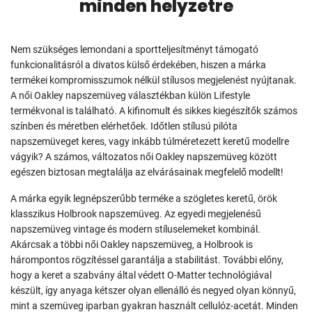
minden helyzetre
Nem szükséges lemondani a sportteljesítményt támogató
funkcionalitásról a divatos külső érdekében, hiszen a márka
termékei kompromisszumok nélkül stílusos megjelenést nyújtanak.
A női Oakley napszemüveg választékban külön Lifestyle
termékvonal is található. A kifinomult és sikkes kiegészítők számos
színben és méretben elérhetőek. Időtlen stílusú pilóta
napszemüveget keres, vagy inkább túlméretezett keretű modellre
vágyik? A számos, változatos női Oakley napszemüveg között
egészen biztosan megtalálja az elvárásainak megfelelő modellt!
A márka egyik legnépszerűbb terméke a szögletes keretű, örök
klasszikus Holbrook napszemüveg. Az egyedi megjelenésű
napszemüveg vintage és modern stíluselemeket kombinál.
Akárcsak a többi női Oakley napszemüveg, a Holbrook is
hárompontos rögzítéssel garantálja a stabilitást. További előny,
hogy a keret a szabvány által védett O-Matter technológiával
készült, így anyaga kétszer olyan ellenálló és negyed olyan könnyű,
mint a szemüveg iparban gyakran használt cellulóz-acetát. Minden