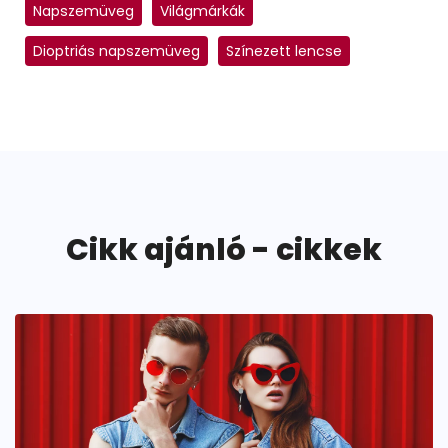
Napszemüveg
Világmárkák
Dioptriás napszemüveg
Színezett lencse
Cikk ajánló - cikkek