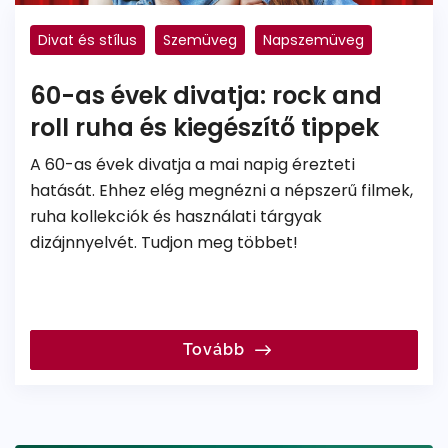
Divat és stílus
Szemüveg
Napszemüveg
Ray-Ban
60-as évek divatja: rock and
roll ruha és kiegészítő tippek
A 60-as évek divatja a mai napig érezteti
hatását. Ehhez elég megnézni a népszerű filmek,
ruha kollekciók és használati tárgyak
dizájnnyelvét. Tudjon meg többet!
Tovább