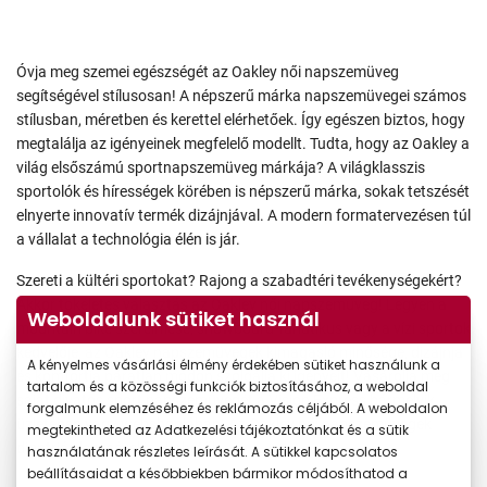
Óvja meg szemei egészségét az Oakley női napszemüveg
segítségével stílusosan! A népszerű márka napszemüvegei számos
stílusban, méretben és kerettel elérhetőek. Így egészen biztos, hogy
megtalálja az igényeinek megfelelő modellt. Tudta, hogy az Oakley a
világ elsőszámú sportnapszemüveg márkája? A világklasszis
sportolók és hírességek körében is népszerű márka, sokak tetszését
elnyerte innovatív termék dizájnjával. A modern formatervezésen túl
a vállalat a technológia élén is jár.
Szereti a kültéri sportokat? Rajong a szabadtéri tevékenységekért?
Akkor tökéletes választás az Oakley női napszemüveg! Legyen a
Weboldalunk sütiket használ
mountain bike szerelmese, snowboard-fanatikus vagy a vízi sportok
kedvelője, az Oakley napszemüvegek kimagasló minősége, dizájnja
A kényelmes vásárlási élmény érdekében sütiket használunk a
és komfortja páratlan módon szolgálja ki igényeit! Vásárolja meg
tartalom és a közösségi funkciók biztosításához, a weboldal
saját divatos sport napszemüvegét a Vision Express bármelyik
forgalmunk elemzéséhez és reklámozás céljából. A weboldalon
üzletében vagy webshopjában! Az Oakley női napszemüvegek
megtekintheted az Adatkezelési tájékoztatónkat és a sütik
dioptriás lencsével is elérhetők.
használatának részletes leírását. A sütikkel kapcsolatos
beállításaidat a későbbiekben bármikor módosíthatod a