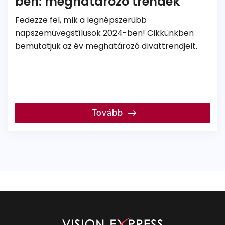
ben: meghatározó trendek
Fedezze fel, mik a legnépszerűbb
napszemüvegstílusok 2024-ben! Cikkünkben
bemutatjuk az év meghatározó divattrendjeit.
Tovább