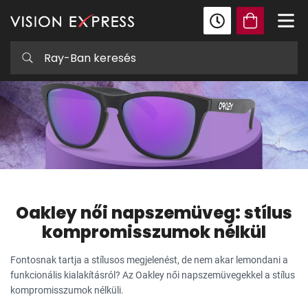
Oakley női napszemüveg: stílus
kompromisszumok nélkül
Fontosnak tartja a stílusos megjelenést, de nem akar lemondani a
funkcionális kialakításról? Az Oakley női napszemüvegekkel a stílus
kompromisszumok nélküli.