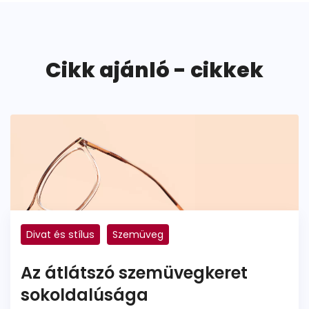
Cikk ajánló - cikkek
Divat és stílus
Szemüveg
Az átlátszó szemüvegkeret
sokoldalúsága