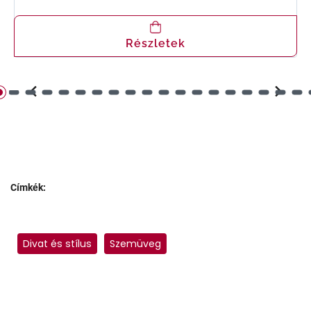
Részletek
Címkék:
Divat és stílus
Szemüveg