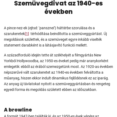
Szemüvegdivat az 1940-es
években
A pince-nez-ek (ejtsd: ‘pansznei’) háttérbe szorulása és a
szarukeretek
[1]
térhódítása beindította a szemüveggyártást. Új
megoldások születtek, és a szemüveget egyre inkább viselték
statement darabként is a látásjavító funkció mellett.
A századforduló idején tette át székhelyét a filmgyártás New
Yorkból Hollywoodba, az 1950-es éveket pedig már aranykorként
emlegetik: ebből az érából szemezgetünk most. Az 1920-as években
népszerűvé vált szarukeretet az 1940-es években felváltotta a
műanyag, hiszen ekkor indult dinamikus fejlődésnek ez az iparág.
Az anyag új távlatokat nyitott a szemüveggyártásban és rengeteg
egyedi forma és megoldás született ebben az időszakban.
A browline
A formát 1947-ben találták ki, és az 1950-es évek végére az