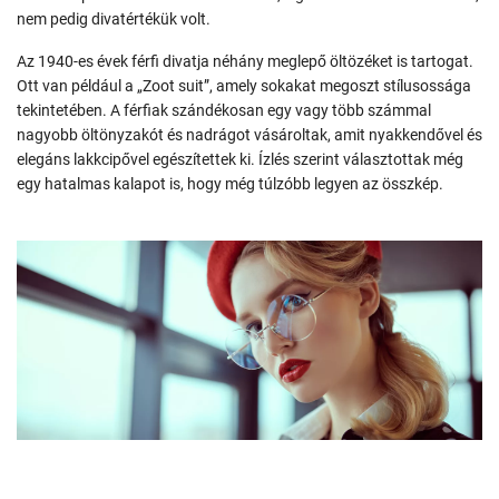
nem pedig divatértékük volt.
Az 1940-es évek férfi divatja néhány meglepő öltözéket is tartogat.
Ott van például a „Zoot suit”, amely sokakat megoszt stílusossága
tekintetében. A férfiak szándékosan egy vagy több számmal
nagyobb öltönyzakót és nadrágot vásároltak, amit nyakkendővel és
elegáns lakkcipővel egészítettek ki. Ízlés szerint választottak még
egy hatalmas kalapot is, hogy még túlzóbb legyen az összkép.