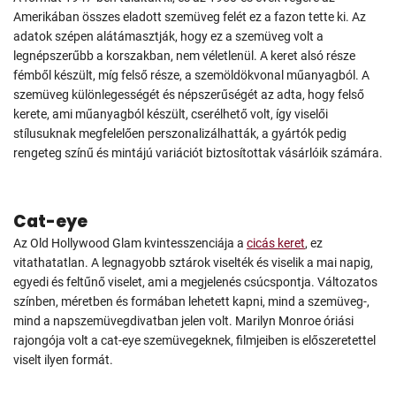
Amerikában összes eladott szemüveg felét ez a fazon tette ki. Az
adatok szépen alátámasztják, hogy ez a szemüveg volt a
legnépszerűbb a korszakban, nem véletlenül. A keret alsó része
fémből készült, míg felső része, a szemöldökvonal műanyagból. A
szemüveg különlegességét és népszerűségét az adta, hogy felső
kerete, ami műanyagból készült, cserélhető volt, így viselői
stílusuknak megfelelően perszonalizálhatták, a gyártók pedig
rengeteg színű és mintájú variációt biztosítottak vásárlóik számára.
Cat-eye
Az Old Hollywood Glam kvintesszenciája a
cicás keret
, ez
vitathatatlan. A legnagyobb sztárok viselték és viselik a mai napig,
egyedi és feltűnő viselet, ami a megjelenés csúcspontja. Változatos
színben, méretben és formában lehetett kapni, mind a szemüveg-,
mind a napszemüvegdivatban jelen volt. Marilyn Monroe óriási
rajongója volt a cat-eye szemüvegeknek, filmjeiben is előszeretettel
viselt ilyen formát.