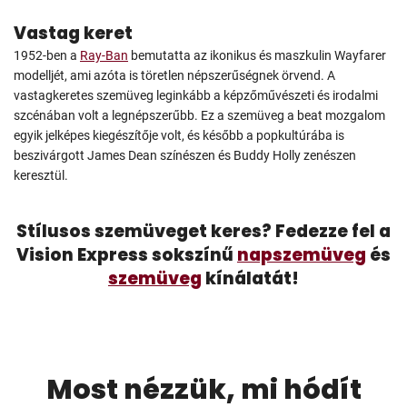
Vastag keret
1952-ben a
Ray-Ban
bemutatta az ikonikus és maszkulin Wayfarer
modelljét, ami azóta is töretlen népszerűségnek örvend. A
vastagkeretes szemüveg leginkább a képzőművészeti és irodalmi
szcénában volt a legnépszerűbb. Ez a szemüveg a beat mozgalom
egyik jelképes kiegészítője volt, és később a popkultúrába is
beszivárgott James Dean színészen és Buddy Holly zenészen
keresztül.
Stílusos szemüveget keres? Fedezze fel a
Vision Express sokszínű
napszemüveg
és
szemüveg
kínálatát!
Most nézzük, mi hódít