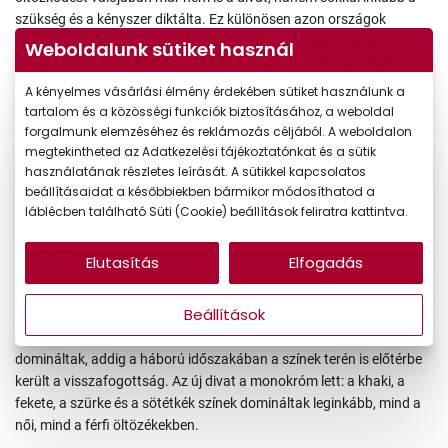
szükség és a kényszer diktálta. Ez különösen azon országok
esetében volt igaz, amelyek megszállás alá kerültek. A textil- és
Weboldalunk sütiket használ
bőrgyárakat alárendelték a hadiöltözet-gyártásnak, így a legtöbb
divatszalon alapanyag hiány miatt kénytelen volt bezárni. A
A kényelmes vásárlási élmény érdekében sütiket használunk a
hagyományos konfekció ruhadarabok száma drasztikusan
tartalom és a közösségi funkciók biztosításához, a weboldal
csökkent, az általános áruhiány miatt pedig sokak nem is tudtak
forgalmunk elemzéséhez és reklámozás céljából. A weboldalon
válogatni: azt kellett viselniük, ami éppen elérhető volt.
megtekintheted az Adatkezelési tájékoztatónkat és a sütik
használatának részletes leírását. A sütikkel kapcsolatos
Sokan az 1940-es évek divatját a sikkes elegancia, az egyszerűség
beállításaidat a későbbiekben bármikor módosíthatod a
és a funkcionális jelzőkel írják le, azonban mindenképpen érdemes
láblécben található Süti (Cookie) beállítások feliratra kattintva.
alaposabban körüljárni az akkori mindennapokat meghatározó
trendeket.
Elutasítás
Elfogadás
A háború éveiben az első látványos változást a ruhán lévő
Beállítások
díszítések eltűnése jelentette - így indultunk el a letisztultabb és
egyszerűbb viseletek irányába. Míg korábban erős színek
domináltak, addig a háború időszakában a színek terén is előtérbe
került a visszafogottság. Az új divat a monokróm lett: a khaki, a
fekete, a szürke és a sötétkék színek domináltak leginkább, mind a
női, mind a férfi öltözékekben.