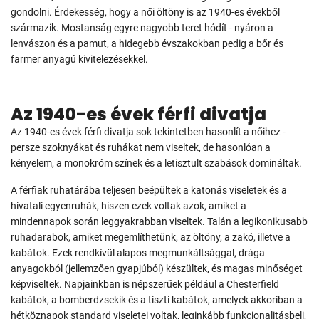
gondolni. Érdekesség, hogy a női öltöny is az 1940-es évekből
származik. Mostanság egyre nagyobb teret hódít - nyáron a
lenvászon és a pamut, a hidegebb évszakokban pedig a bőr és
farmer anyagú kivitelezésekkel.
Az 1940-es évek férfi divatja
Az 1940-es évek férfi divatja sok tekintetben hasonlít a nőihez -
persze szoknyákat és ruhákat nem viseltek, de hasonlóan a
kényelem, a monokróm színek és a letisztult szabások domináltak.
A férfiak ruhatárába teljesen beépültek a katonás viseletek és a
hivatali egyenruhák, hiszen ezek voltak azok, amiket a
mindennapok során leggyakrabban viseltek. Talán a legikonikusabb
ruhadarabok, amiket megemlíthetünk, az öltöny, a zakó, illetve a
kabátok. Ezek rendkívül alapos megmunkáltsággal, drága
anyagokból (jellemzően gyapjúból) készültek, és magas minőséget
képviseltek. Napjainkban is népszerűek például a Chesterfield
kabátok, a bomberdzsekik és a tiszti kabátok, amelyek akkoriban a
hétköznapok standard viseletei voltak, leginkább funkcionalitásbeli,