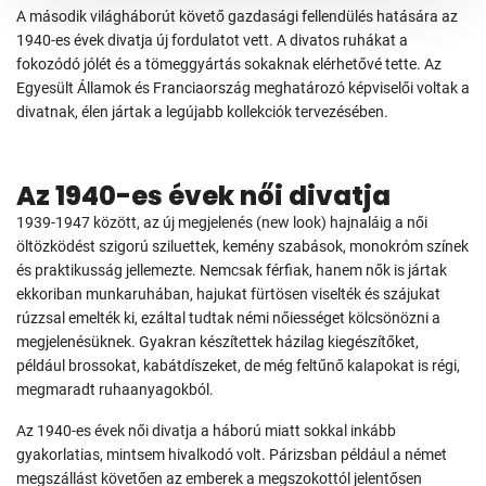
A második világháborút követő gazdasági fellendülés hatására az
1940-es évek divatja új fordulatot vett. A divatos ruhákat a
fokozódó jólét és a tömeggyártás sokaknak elérhetővé tette. Az
Egyesült Államok és Franciaország meghatározó képviselői voltak a
divatnak, élen jártak a legújabb kollekciók tervezésében.
Az 1940-es évek női divatja
1939-1947 között, az új megjelenés (new look) hajnaláig a női
öltözködést szigorú sziluettek, kemény szabások, monokróm színek
és praktikusság jellemezte. Nemcsak férfiak, hanem nők is jártak
ekkoriban munkaruhában, hajukat fürtösen viselték és szájukat
rúzzsal emelték ki, ezáltal tudtak némi nőiességet kölcsönözni a
megjelenésüknek. Gyakran készítettek házilag kiegészítőket,
például brossokat, kabátdíszeket, de még feltűnő kalapokat is régi,
megmaradt ruhaanyagokból.
Az 1940-es évek női divatja a háború miatt sokkal inkább
gyakorlatias, mintsem hivalkodó volt. Párizsban például a német
megszállást követően az emberek a megszokottól jelentősen