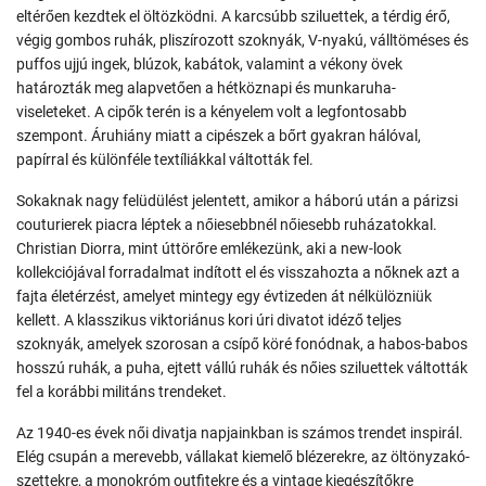
eltérően kezdtek el öltözködni. A karcsúbb sziluettek, a térdig érő,
végig gombos ruhák, pliszírozott szoknyák, V-nyakú, válltöméses és
puffos ujjú ingek, blúzok, kabátok, valamint a vékony övek
határozták meg alapvetően a hétköznapi és munkaruha-
viseleteket. A cipők terén is a kényelem volt a legfontosabb
szempont. Áruhiány miatt a cipészek a bőrt gyakran hálóval,
papírral és különféle textíliákkal váltották fel.
Sokaknak nagy felüdülést jelentett, amikor a háború után a párizsi
couturierek piacra léptek a nőiesebbnél nőiesebb ruházatokkal.
Christian Diorra, mint úttörőre emlékezünk, aki a new-look
kollekciójával forradalmat indított el és visszahozta a nőknek azt a
fajta életérzést, amelyet mintegy egy évtizeden át nélkülözniük
kellett. A klasszikus viktoriánus kori úri divatot idéző teljes
szoknyák, amelyek szorosan a csípő köré fonódnak, a habos-babos
hosszú ruhák, a puha, ejtett vállú ruhák és nőies sziluettek váltották
fel a korábbi militáns trendeket.
Az 1940-es évek női divatja napjainkban is számos trendet inspirál.
Elég csupán a merevebb, vállakat kiemelő blézerekre, az öltönyzakó-
szettekre, a monokróm outfitekre és a vintage kiegészítőkre