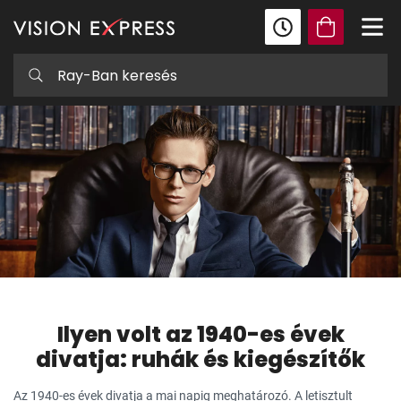
Ilyen volt az 1940-es évek
divatja: ruhák és kiegészítők
Az 1940-es évek divatja a mai napig meghatározó. A letisztult