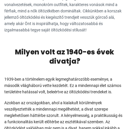
vonalvezetések, monokróm outfitek, karakteres vonások mind a
férfiak, mind a nők öltözékében domináltak. Cikkünkben a korszak
jellemző öltözködési és kiegészítő trendjeit vesszük górcső alá,
amely akár Önt is inspirálhatja, hogy változatosabbá és
izgalmasabbá tegye saját öltözködési stílusát!
Milyen volt az 1940-es évek
divatja?
1939-ben a történelem egyik legmeghatározóbb eseménye, a
második világháború vette kezdetét. Ez a mindennapi élet számos
területére hatással volt, beleértve az öltözködési trendeket is.
Azokban az országokban, ahol a kialakult körülmények
veszélyeztették a mindennapi megélhetést, a divat szerepe
meglehetősen háttérbe szorult. A kényelmesség, a praktikusság és
a funkcionalitás került előtérbe az esztétikával szemben. Az
öltözködést valójában már nem is a divat, hanem sokkal inkább a