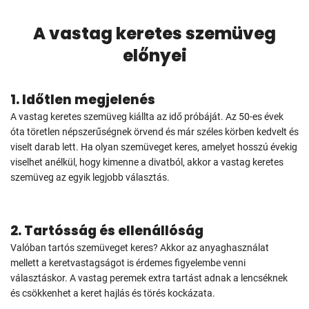
A vastag keretes szemüveg
előnyei
1. Időtlen megjelenés
A vastag keretes szemüveg kiállta az idő próbáját. Az 50-es évek
óta töretlen népszerűségnek örvend és már széles körben kedvelt és
viselt darab lett. Ha olyan szemüveget keres, amelyet hosszú évekig
viselhet anélkül, hogy kimenne a divatból, akkor a vastag keretes
szemüveg az egyik legjobb választás.
2. Tartósság és ellenállóság
Valóban tartós szemüveget keres? Akkor az anyaghasználat
mellett a keretvastagságot is érdemes figyelembe venni
választáskor. A vastag peremek extra tartást adnak a lencséknek
és csökkenhet a keret hajlás és törés kockázata.