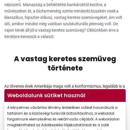
népszerű. Manapság a befektetési bankároktól kezdve, a
művészeken át, a biofarmerekig szinte mindenki büszkén viseli a
klasszikus, hipszter-stílusú, vastag keretes szemüvegeket, ám volt
idő, amikor mindez még valóban szubkulturális jelenség volt. De
vajon kinek áll jól a vastag keretes szemüveg? Cikkünkben erre a
kérdésre keressük a választ.
A vastag keretes szemüveg
története
Az ötvenes évek Amerikája maga volt a konformizmus, legalább is a
többség számára. A kertvárosok biztonsága és unalma
Weboldalunk sütiket használ
ugyanakkor nem mindenki számára volt vonzó: belőlük lett a beat-
nemzedék. Bár inkább életstílus-forradalmat hirdettek, a tömegek
A kényelmes vásárlási élmény érdekében sütiket használunk a
és a média számára persze a külsőségek alapján volt a
tartalom és a közösségi funkciók biztosításához, a weboldal
legkönnyebb az azonosításuk, így vált meghatározó szimbólummá
forgalmunk elemzéséhez és reklámozás céljából. A weboldalon
a fekete, vastag keretes szemüveg is.
megtekintheted az Adatkezelési tájékoztatónkat és a sütik