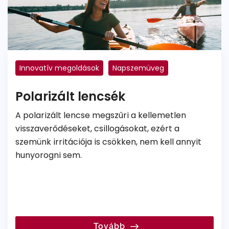
Innovatív megoldások
Napszemüveg
Lencsetípusok
Polarizált
Polarizált lencsék
A polarizált lencse megszűri a kellemetlen
visszaverődéseket, csillogásokat, ezért a
szemünk irritációja is csökken, nem kell annyit
hunyorogni sem.
Tovább