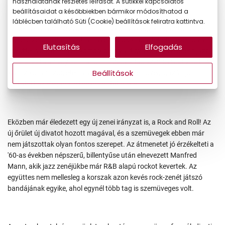
használatának részletes leírását. A sütikkel kapcsolatos
beállításaidat a későbbiekben bármikor módosíthatod a
láblécben található Süti (Cookie) beállítások feliratra kattintva.
És persze a jazz. Nézzük például a korszak egyik legfontosabb és
legnépszerűbb bandáját, a Dave Brubeck Quartet-et! Kevés olyan
Elutasítás
Elfogadás
együttes volt, ami ilyen komoly befolyást gyakorolt a modern jazz
zenére, és talán egy sem, ahol mindegyik tag szemüveget viselt. A
Beállítások
klasszikusan szögletes, vastag keretes szemüveg igazán jól
mutatott az elegáns, öltönyös outfit mellé!
Eközben már éledezett egy új zenei irányzat is, a Rock and Roll! Az
új őrület új divatot hozott magával, és a szemüvegek ebben már
nem játszottak olyan fontos szerepet. Az átmenetet jó érzékelteti a
'60-as években népszerű, billentyűse után elnevezett Manfred
Mann, akik jazz zenéjükbe már R&B alapú rockot kevertek. Az
együttes nem mellesleg a korszak azon kevés rock-zenét játszó
bandájának egyike, ahol egynél több tag is szemüveges volt.