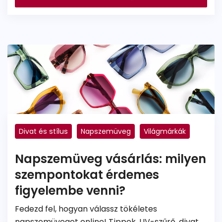
Divat és stílus
Napszemüveg
Világmárkák
Napszemüveg vásárlás: milyen
szempontokat érdemes
figyelembe venni?
Fedezd fel, hogyan válassz tökéletes
napszemüveget online! Tippek, UV-szűrő, divat