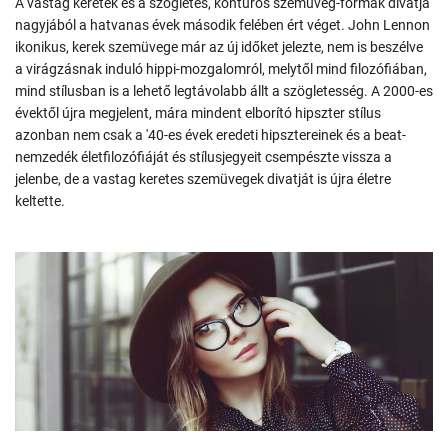
A vastag keretek és a szögletes, kontúros szemüveg-formák divatja
nagyjából a hatvanas évek második felében ért véget. John Lennon
ikonikus, kerek szemüvege már az új időket jelezte, nem is beszélve
a virágzásnak induló hippi-mozgalomról, melytől mind filozófiában,
mind stílusban is a lehető legtávolabb állt a szögletesség. A 2000-es
évektől újra megjelent, mára mindent elborító hipszter stílus
azonban nem csak a '40-es évek eredeti hipsztereinek és a beat-
nemzedék életfilozófiáját és stílusjegyeit csempészte vissza a
jelenbe, de a vastag keretes szemüvegek divatját is újra életre
keltette.