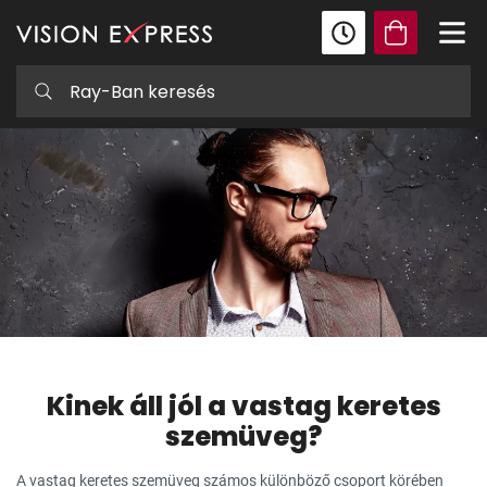
Kinek áll jól a vastag keretes
szemüveg?
A vastag keretes szemüveg számos különböző csoport körében