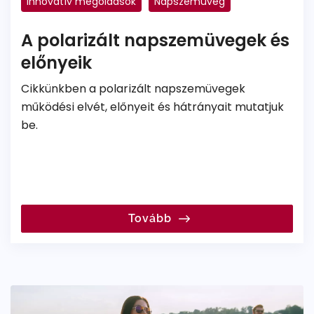
Innovatív megoldások
Napszemüveg
Dioptriás napszemüveg
Polarizált
A polarizált napszemüvegek és
előnyeik
Cikkünkben a polarizált napszemüvegek
működési elvét, előnyeit és hátrányait mutatjuk
be.
Tovább