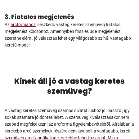
3. Fiatalos megjelenés
Az
arcformához
illeszkedő vastag keretes szemüveg fiatalos
megjelenést kölcsönöz. Amennyiben friss és üde megjelenést
szeretne elérni, jó választás lehet egy világosabb színű, vastagabb
keretű modell.
Kinek áll jó a vastag keretes
szemüveg?
A vastag keretes szemüveg számos divatstílushoz jól passzol, így
sokak számára jó döntés lehet. A szemüveg kiválasztásakor nem
szabad megfeledkezni az arcforma figyelembevételéről. Általában a
kerekebb arcú személyek részére nem javasolt a vastagabb, kerek
szemüveg amely optikailag kerekebbé teheti az arcot. Míg a