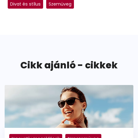
Divat és stílus
Szemüveg
Cikk ajánló - cikkek