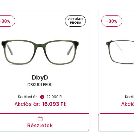
VIRTUÁLIS
-30%
-30%
PRÓBA
DbyD
DBKU01 EE00
Korábbi ár:
22.990 Ft
Koráb
Akciós ár:
16.093 Ft
Akció
Részletek