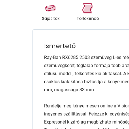
Saját tok
Törlőkendő
Ismertető
Ray-Ban RX6285 2503 szemüveg L-es mére
szemüvegkeret, téglalap formája több arcf
stílusú modell, félkeretes kialakítással. 
csuklós kialakítása biztosítja a kényelmes
mm, magassága 33 mm.
Rendelje meg kényelmesen online a Visio
ingyenes szállítással! Fejezze ki egyénis
Expressnél kizárólag megbízható minőség