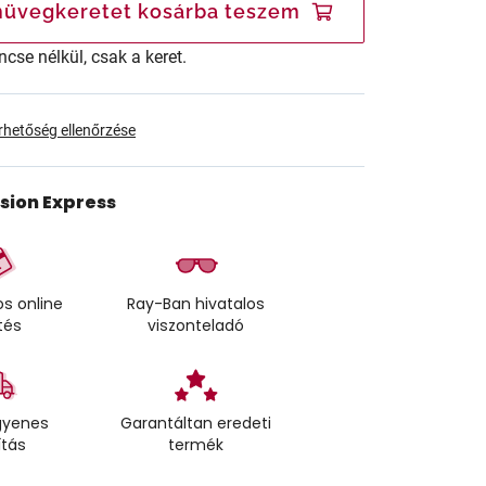
üvegkeretet kosárba teszem
ncse nélkül, csak a keret.
érhetőség ellenőrzése
ision Express
s online
Ray-Ban hivatalos
tés
viszonteladó
gyenes
Garantáltan eredeti
ítás
termék