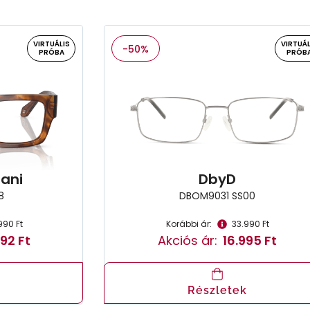
VIRTUÁLIS
VIRTUÁL
-50%
PRÓBA
PRÓB
ani
DbyD
8
DBOM9031 SS00
990 Ft
Korábbi ár:
33.990 Ft
92 Ft
Akciós ár:
16.995 Ft
Részletek