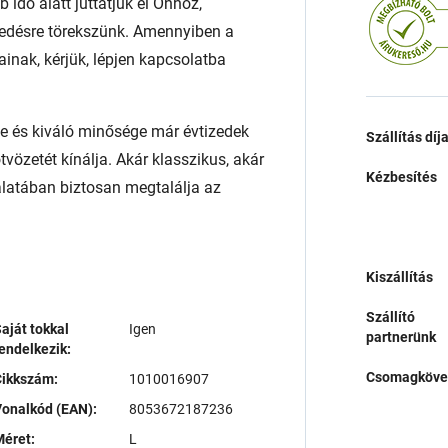
 idő alatt juttatjuk el Önhöz,
edésre törekszünk. Amennyiben a
ainak, kérjük, lépjen kapcsolatba
 és kiváló minősége már évtizedek
Szállítás díj
ötvözetét kínálja. Akár klasszikus, akár
Kézbesítés
latában biztosan megtalálja az
Kiszállítás
Szállító
aját tokkal
Igen
partnerünk
endelkezik:
Csomagköve
Cikkszám:
1010016907
onalkód (EAN):
8053672187236
éret:
L