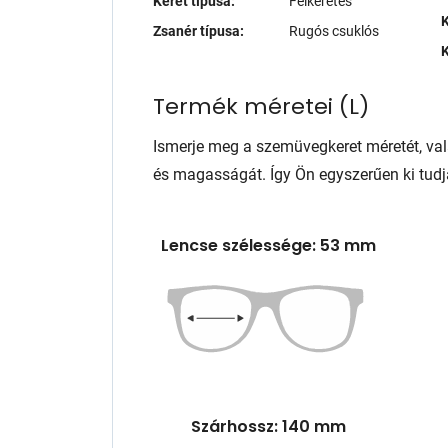
Keret típusa:
Félkeretes
K
Zsanér típusa:
Rugós csuklós
K
Termék méretei
(
L
)
Ismerje meg a szemüvegkeret méretét, va
és magasságát. Így Ön egyszerűen ki tudj
Lencse szélessége: 53 mm
Szárhossz: 140 mm