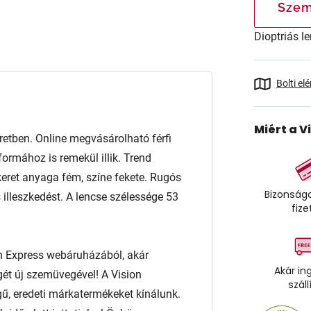
Szem
Dioptriás le
Bolti el
Miért a V
tben. Online megvásárolható férfi
ormához is remekül illik. Trend
A keret anyaga fém, színe fekete. Rugós
Bizonságo
 illeszkedést. A lencse szélessége 53
fize
n Express webáruházából, akár
Akár in
égét új szemüvegével! A Vision
száll
ű, eredeti márkatermékeket kínálunk.