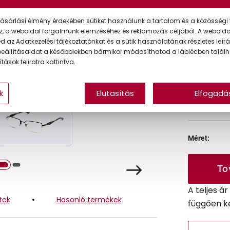
Ár:
ásárlási élmény érdekében sütiket használunk a tartalom és a közösségi 
z, a weboldal forgalmunk elemzéséhez és reklámozás céljából. A webold
 az Adatkezelési tájékoztatónkat és a sütik használatának részletes leírás
eállításaidat a későbbiekben bármikor módosíthatod a láblécben találh
A feltűntet
tások feliratra kattintva.
k
Elutasítás
Elfogadá
Online 
Ingyenes
Méret:
To
A teljes á
tek
Hasonló termékek
függően k