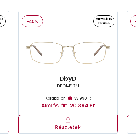
IS
VIRTUÁLIS
-40%
A
PRÓBA
DbyD
DBOM9031
Korábbi ár:
33.990 Ft
Akciós ár:
20.394 Ft
Részletek