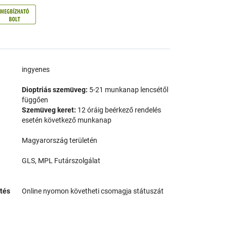
a
ingyenes
Dioptriás szemüveg:
5-21 munkanap lencsétől
függően
Szemüveg keret:
12 óráig beérkező rendelés
esetén következő munkanap
Magyarország területén
GLS, MPL Futárszolgálat
tés
Online nyomon követheti csomagja státuszát