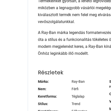
Termékeinket gyorsan, a lehető legrövidebb
miközben a legnagyobb vásárlói megelég
kiválasztott termék nem felel meg elvárás
vevőszolgálatunkkal.
A Ray-Ban márka legendás formatervezése
óta a stílus és a funkcionalitás tökéletes 
modern megjelenést keres, a Ray-Ban kíná
Önhöz leginkább illő modellt.
Részletek
Márka:
Ray-Ban
S
r
Nem:
Férfi
Keretforma:
Téglalap
V
Stílus:
Trend
M