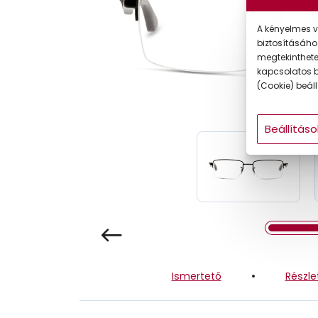
Gyermek
A kényelmes v
biztosításáho
megtekintheted
kapcsolatos b
(Cookie) beállí
Beállításo
Ismertető
Részle