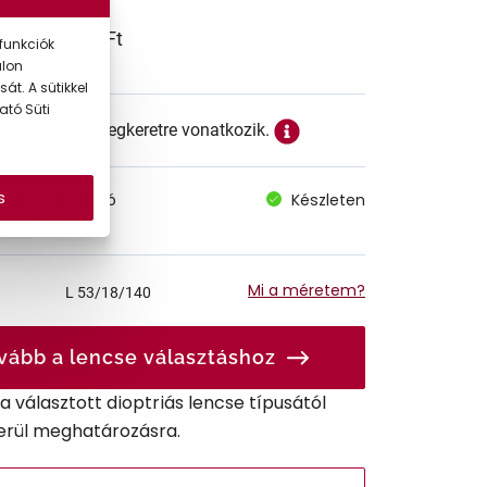
68.990 Ft
funkciók
alon
át. A sütikkel
ató Süti
ett ár a szemüvegkeretre vonatkozik.
s
megvásárolható
Készleten
 szállítás
Mi a méretem?
L
53/18/140
vább a lencse választáshoz
r a választott dioptriás lencse típusától
erül meghatározásra.