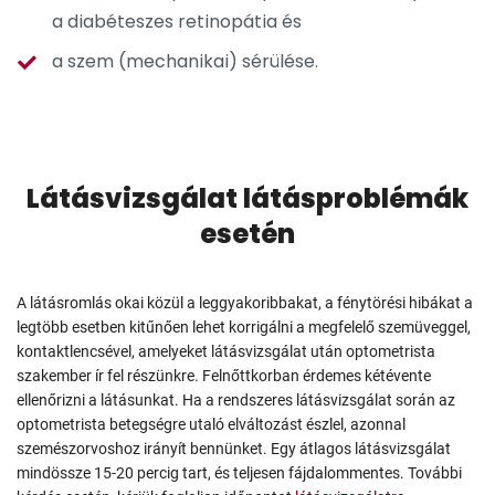
a diabéteszes retinopátia és
a szem (mechanikai) sérülése.
Látásvizsgálat látásproblémák
esetén
A látásromlás okai közül a leggyakoribbakat, a fénytörési hibákat a
legtöbb esetben kitűnően lehet korrigálni a megfelelő szemüveggel,
kontaktlencsével, amelyeket látásvizsgálat után optometrista
szakember ír fel részünkre. Felnőttkorban érdemes kétévente
ellenőrizni a látásunkat. Ha a rendszeres látásvizsgálat során az
optometrista betegségre utaló elváltozást észlel, azonnal
szemészorvoshoz irányít bennünket. Egy átlagos látásvizsgálat
mindössze 15-20 percig tart, és teljesen fájdalommentes. További