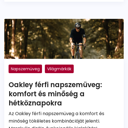
Napszemüveg
Világmárkák
Dioptriás napszemüveg
Színezett lencse
Oakley férfi napszemüveg:
komfort és minőség a
hétköznapokra
Az Oakley férfi napszemüveg a komfort és
minőség tökéletes kombinációját jelenti.