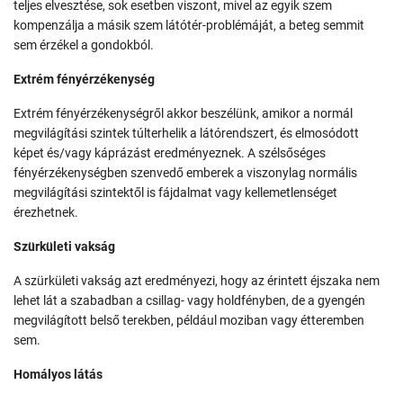
teljes elvesztése, sok esetben viszont, mivel az egyik szem
kompenzálja a másik szem látótér-problémáját, a beteg semmit
sem érzékel a gondokból.
Extrém fényérzékenység
Extrém fényérzékenységről akkor beszélünk, amikor a normál
megvilágítási szintek túlterhelik a látórendszert, és elmosódott
képet és/vagy káprázást eredményeznek. A szélsőséges
fényérzékenységben szenvedő emberek a viszonylag normális
megvilágítási szintektől is fájdalmat vagy kellemetlenséget
érezhetnek.
Szürkületi vakság
A szürkületi vakság azt eredményezi, hogy az érintett éjszaka nem
lehet lát a szabadban a csillag- vagy holdfényben, de a gyengén
megvilágított belső terekben, például moziban vagy étteremben
sem.
Homályos látás