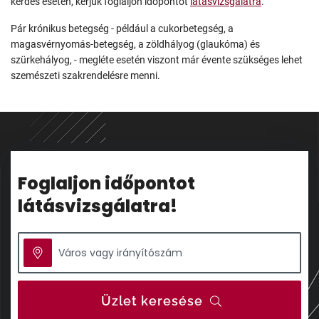
kérdés esetén, kérjük foglaljon időpontot
látásvizsgálatra
.
Pár krónikus betegség - például a cukorbetegség, a
magasvérnyomás-betegség, a zöldhályog (glaukóma) és
szürkehályog, - megléte esetén viszont már évente szükséges lehet
szemészeti szakrendelésre menni.
Foglaljon időpontot
látásvizsgálatra!
Üzlet keresése