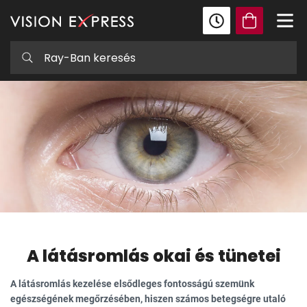
A látásromlás okai és tünetei
A látásromlás kezelése elsődleges fontosságú szemünk
egészségének megőrzésében, hiszen számos betegségre utaló