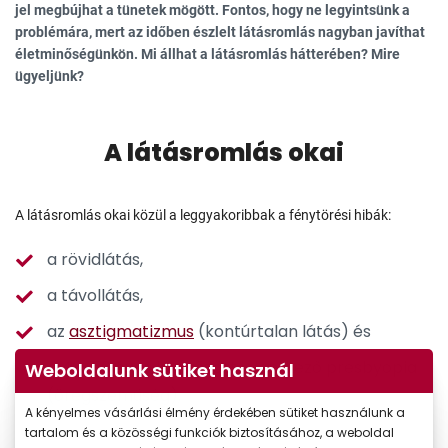
jel megbújhat a tünetek mögött. Fontos, hogy ne legyintsünk a
problémára, mert az időben észlelt látásromlás nagyban javíthat
életminőségünkön. Mi állhat a látásromlás hátterében? Mire
ügyeljünk?
A látásromlás okai
A látásromlás okai közül a leggyakoribbak a fénytörési hibák:
a rövidlátás,
a távollátás,
az
asztigmatizmus
(kontúrtalan látás) és
a 40-50 éves kor között jelentkező presbyopia
Weboldalunk sütiket használ
(öregszeműség),
A kényelmes vásárlási élmény érdekében sütiket használunk a
tartalom és a közösségi funkciók biztosításához, a weboldal