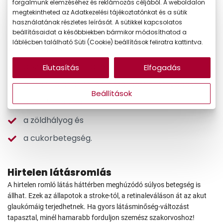
forgalmunk elemzéséhez és reklámozás céljából. A weboldalon
amelyek
szemüveg
vagy
kontaktlencse
viselésével korrigálhatók.
megtekintheted az Adatkezelési tájékoztatónkat és a sütik
használatának részletes leírását. A sütikkel kapcsolatos
A tüneteket a következő betegségek is kiválthatják:
beállításaidat a későbbiekben bármikor módosíthatod a
láblécben található Süti (Cookie) beállítások feliratra kattintva.
a magas vérnyomás,
a szklerózis multiplex,
Elutasítás
Elfogadás
a makula degeneráció (sárgafolt-sorvadás),
Beállítások
a szürkehályog,
a zöldhályog és
a cukorbetegség.
Hirtelen látásromlás
A hirtelen romló látás háttérben meghúzódó súlyos betegség is
állhat. Ezek az állapotok a stroke-tól, a retinaleváláson át az akut
glaukómáig terjedhetnek. Ha gyors látásminőség-változást
tapasztal, minél hamarabb forduljon szemész szakorvoshoz!