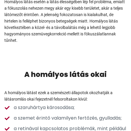
Homályos látás esetén a látás élességében lép fel probléma, emiatt
a fókuszolás nehezen megy akár egy kisebb területet, akár a teljes
látómezőt érintően. A jelenség fokozatosan is kialakulhat, de
hirtelen is felléphet bizonyos betegségek miatt. Homályos látás
következtében a közel- és a távolbalátás még a lehető legjobb
hagyományos szemüvegkorrekció mellett is fókuszálatlannak
tűnhet.
A homályos látás okai
A homályos látást ezek a szemészeti állapotok okozhatják a
látásromlás okai fejezetnél felsoroltakon kívül:
a szaruhártya károsodása;
a szemet érintő valamilyen fertőzés, gyulladás;
a retinával kapcsolatos problémák, mint például