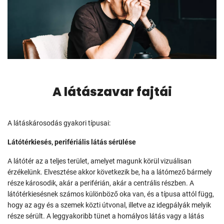
A látászavar fajtái
A látáskárosodás gyakori típusai:
Látótérkiesés, perifériális látás sérülése
A látótér az a teljes terület, amelyet magunk körül vizuálisan
érzékelünk. Elvesztése akkor következik be, ha a látómező bármely
része károsodik, akár a periférián, akár a centrális részben. A
látótérkiesésnek számos különböző oka van, és a típusa attól függ,
hogy az agy és a szemek közti útvonal, illetve az idegpályák melyik
része sérült. A leggyakoribb tünet a homályos látás vagy a látás