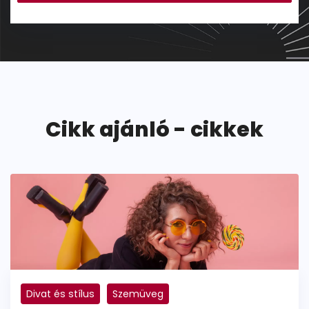
Cikk ajánló - cikkek
Divat és stílus
Szemüveg