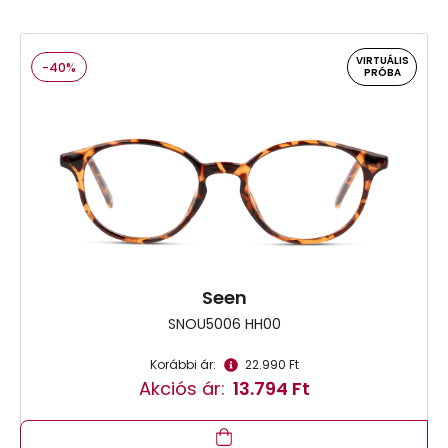
VIRTUÁLIS
-40%
PRÓBA
Seen
SNOU5006 HH00
Korábbi ár:
22.990 Ft
Akciós ár:
13.794 Ft