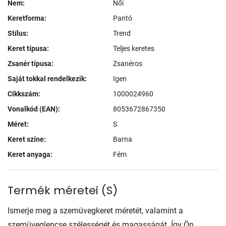
Nem:
Női
Keretforma:
Pantó
Stílus:
Trend
Keret típusa:
Teljes keretes
Zsanér típusa:
Zsanéros
Saját tokkal rendelkezik:
Igen
Cikkszám:
1000024960
Vonalkód (EAN):
8053672867350
Méret:
S
Keret színe:
Barna
Keret anyaga:
Fém
Termék méretei
(
S
)
Ismerje meg a szemüvegkeret méretét, valamint a
szemüveglencse szélességét és magasságát. Így Ön