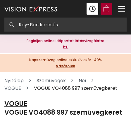
Foglaljon online időpontot látásvizsgálatra
itt.
Napszemüveg online exkluzív akár -40%
Vásárolok
Nyitólap
Szemüvegek
Női
VOGUE
VOGUE VO4088 997 szemüvegkeret
VOGUE
VOGUE VO4088 997 szemüvegkeret