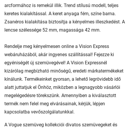
arcformához is remekül illik. Trend stílusú modell, teljes
keretes kialakítással. A keret anyaga fém, színe barna.
Zsanéros kialakítása biztosítja a kényelmes illeszkedést. A
lencse szélessége 52 mm, magassága 42 mm.
Rendelje meg kényelmesen online a Vision Express
webáruházából, akár ingyenes szállítással! Fejezze ki
egyéniségét új szemüvegével! A Vision Expressnél
kizárólag megbízható minőségű, eredeti márkatermékeket
kínálunk. Termékeinket gyorsan, a lehető legrövidebb idő
alatt juttatjuk el Önhöz, miközben a legnagyobb vásárlói
megelégedésre törekszünk. Amennyiben a kiválasztott
termék nem felel meg elvárásainak, kérjük, lépjen
kapcsolatba vevőszolgálatunkkal.
A Vogue szemüveg kollekciói divatos szemüvegeket és