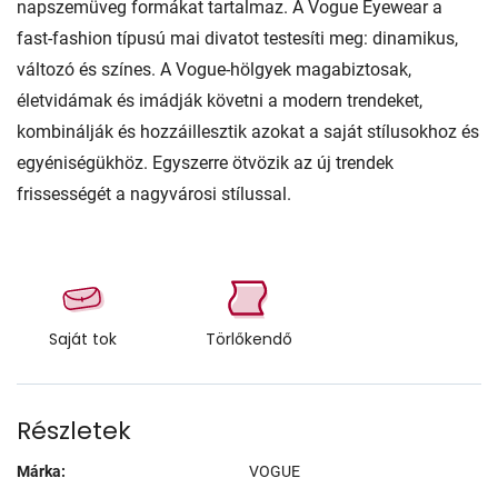
napszemüveg formákat tartalmaz. A Vogue Eyewear a
fast-fashion típusú mai divatot testesíti meg: dinamikus,
változó és színes. A Vogue-hölgyek magabiztosak,
életvidámak és imádják követni a modern trendeket,
kombinálják és hozzáillesztik azokat a saját stílusokhoz és
egyéniségükhöz. Egyszerre ötvözik az új trendek
frissességét a nagyvárosi stílussal.
Saját tok
Törlőkendő
Részletek
Márka:
VOGUE