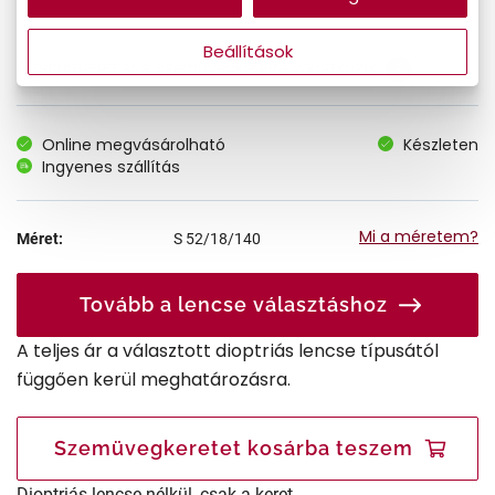
Beállítások
A feltűntetett ár a szemüvegkeretre vonatkozik.
Online megvásárolható
Készleten
Ingyenes szállítás
Mi a méretem?
Méret:
S
52/18/140
Tovább a lencse választáshoz
A teljes ár a választott dioptriás lencse típusától
függően kerül meghatározásra.
Szemüvegkeretet kosárba teszem
Dioptriás lencse nélkül, csak a keret.