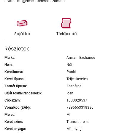
divatos megjelenést keresők számára.
Saját tok
Törlőkendő
Részletek
Márka:
Armani Exchange
Nem:
Női
Keretforma:
Pantó
Keret típusa:
Teljes keretes
Zsanér típusa:
Zsanéros
Saját tokkal rendelkezik:
Igen
Cikkszám:
1000029537
Vonalkód (EAN):
7895653318380
Méret:
M
Keret színe:
Transzparens
Keret anyaga:
Műanyag