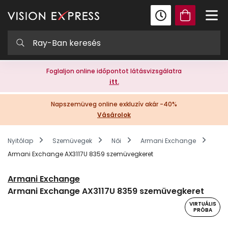
Foglaljon online időpontot látásvizsgálatra
itt.
Napszemüveg online exkluzív akár -40%
Vásárolok
Nyitólap
Szemüvegek
Női
Armani Exchange
Armani Exchange AX3117U 8359 szemüvegkeret
Armani Exchange
Armani Exchange AX3117U 8359 szemüvegkeret
VIRTUÁLIS
PRÓBA