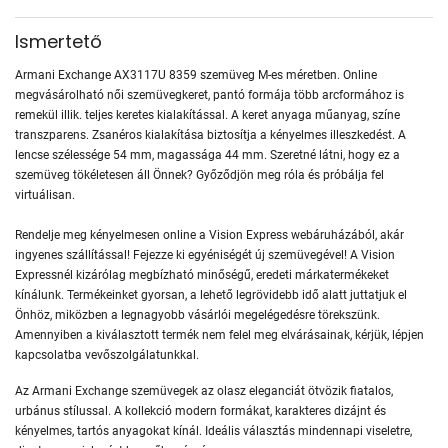
Ismertető
Armani Exchange AX3117U 8359 szemüveg M-es méretben. Online
megvásárolható női szemüvegkeret, pantó formája több arcformához is
remekül illik. teljes keretes kialakítással. A keret anyaga műanyag, színe
transzparens. Zsanéros kialakítása biztosítja a kényelmes illeszkedést. A
lencse szélessége 54 mm, magassága 44 mm. Szeretné látni, hogy ez a
szemüveg tökéletesen áll Önnek? Győződjön meg róla és próbálja fel
virtuálisan.
Rendelje meg kényelmesen online a Vision Express webáruházából, akár
ingyenes szállítással! Fejezze ki egyéniségét új szemüvegével! A Vision
Expressnél kizárólag megbízható minőségű, eredeti márkatermékeket
kínálunk. Termékeinket gyorsan, a lehető legrövidebb idő alatt juttatjuk el
Önhöz, miközben a legnagyobb vásárlói megelégedésre törekszünk.
Amennyiben a kiválasztott termék nem felel meg elvárásainak, kérjük, lépjen
kapcsolatba vevőszolgálatunkkal.
Az Armani Exchange szemüvegek az olasz eleganciát ötvözik fiatalos,
urbánus stílussal. A kollekció modern formákat, karakteres dizájnt és
kényelmes, tartós anyagokat kínál. Ideális választás mindennapi viseletre,