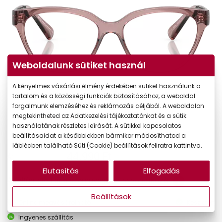
Weboldalunk sütiket használ
A kényelmes vásárlási élmény érdekében sütiket használunk a
tartalom és a közösségi funkciók biztosításához, a weboldal
forgalmunk elemzéséhez és reklámozás céljából. A weboldalon
megtekintheted az Adatkezelési tájékoztatónkat és a sütik
használatának részletes leírását. A sütikkel kapcsolatos
beállításaidat a későbbiekben bármikor módosíthatod a
láblécben található Süti (Cookie) beállítások feliratra kattintva.
44.990 Ft
Ár:
Elutasítás
Elfogadás
A feltűntetett ár a szemüvegkeretre vonatkozik.
Beállítások
Online megvásárolható
Készleten
Ingyenes szállítás