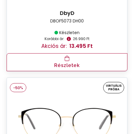
DbyD
DBOF5073 DH00
Készleten
Korábbi ár:
26.990 Ft
Akciós ár:
13.495 Ft
Részletek
VIRTUÁLIS
-50%
PRÓBA