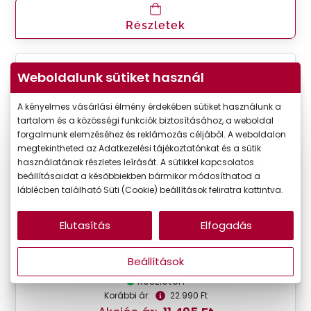
Részletek
VIRTUÁLIS
Weboldalunk sütiket használ
-50%
PRÓBA
A kényelmes vásárlási élmény érdekében sütiket használunk a
tartalom és a közösségi funkciók biztosításához, a weboldal
forgalmunk elemzéséhez és reklámozás céljából. A weboldalon
megtekintheted az Adatkezelési tájékoztatónkat és a sütik
használatának részletes leírását. A sütikkel kapcsolatos
beállításaidat a későbbiekben bármikor módosíthatod a
láblécben található Süti (Cookie) beállítások feliratra kattintva.
Elutasítás
Elfogadás
Seen
SNOU5006 VV00
Beállítások
Készleten
Korábbi ár:
22.990 Ft