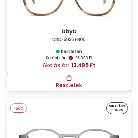
DbyD
DBOF5035 FN00
Készleten
Korábbi ár:
26.990 Ft
Akciós ár:
13.495 Ft
Részletek
VIRTUÁLIS
-50%
PRÓBA