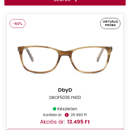
VIRTUÁLIS
-50%
PRÓBA
DbyD
DBOF5036 FN00
Készleten
Korábbi ár:
26.990 Ft
Akciós ár:
13.495 Ft