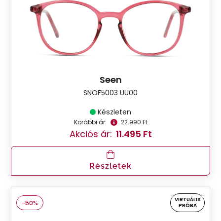
Seen
SNOF5003 UU00
Készleten
Korábbi ár:
22.990 Ft
Akciós ár:
11.495 Ft
Részletek
VIRTUÁLIS
-50%
PRÓBA