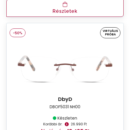
Részletek
VIRTUÁLIS
-50%
PRÓBA
DbyD
DBOF5031 NH00
Készleten
Korábbi ár:
26.990 Ft