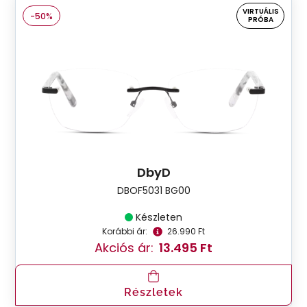
VIRTUÁLIS
-50%
PRÓBA
DbyD
DBOF5031 BG00
Készleten
Korábbi ár:
26.990 Ft
Akciós ár:
13.495 Ft
Részletek