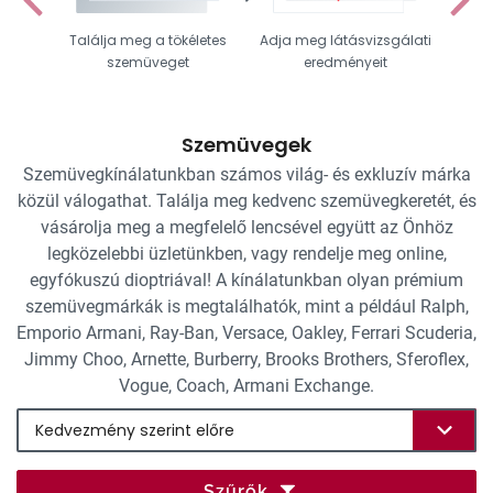
Találja meg a tökéletes
Adja meg látásvizsgálati
Vál
szemüveget
eredményeit
Szemüvegek
Szemüvegkínálatunkban számos világ- és exkluzív márka
közül válogathat. Találja meg kedvenc szemüvegkeretét, és
vásárolja meg a megfelelő lencsével együtt az Önhöz
legközelebbi üzletünkben, vagy rendelje meg online,
egyfókuszú dioptriával! A kínálatunkban olyan prémium
szemüvegmárkák is megtalálhatók, mint a például Ralph,
Emporio Armani, Ray-Ban, Versace, Oakley, Ferrari Scuderia,
Jimmy Choo, Arnette, Burberry, Brooks Brothers, Sferoflex,
Vogue, Coach, Armani Exchange.
Szűrők