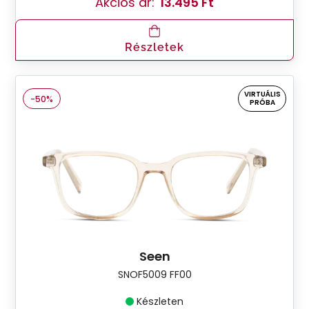
Akciós ár:
13.495 Ft
Részletek
VIRTUÁLIS
-50%
PRÓBA
Seen
SNOF5009 FF00
Készleten