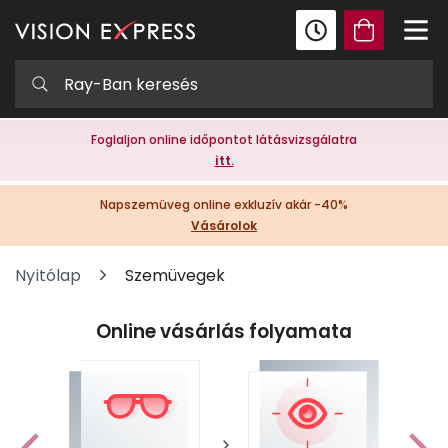
Foglaljon online időpontot látásvizsgálatra
itt.
Napszemüveg online exkluzív akár -40%
Vásárolok
Nyitólap
Szemüvegek
Online vásárlás folyamata