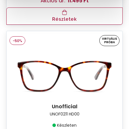
Akciós ár:
11.495 Ft
Részletek
VIRTUÁLIS
-50%
PRÓBA
Unofficial
UNOF0211 HD00
Készleten