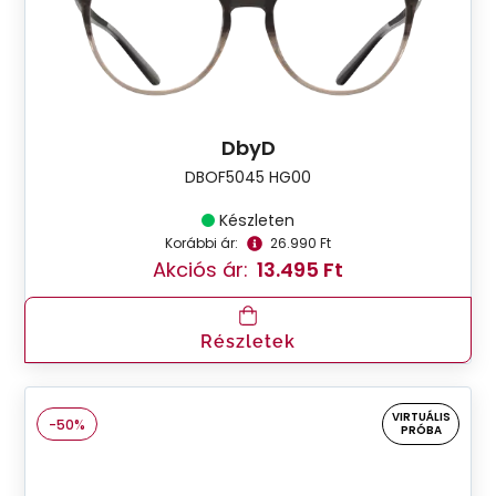
DbyD
DBOF5045 HG00
Készleten
Korábbi ár:
26.990 Ft
Akciós ár:
13.495 Ft
Részletek
VIRTUÁLIS
-50%
PRÓBA