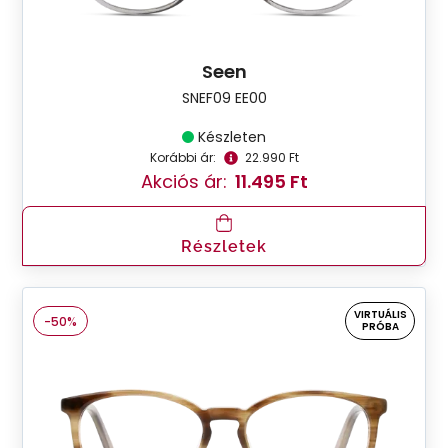
Seen
SNEF09 EE00
Készleten
Korábbi ár:
22.990 Ft
Akciós ár:
11.495 Ft
Részletek
VIRTUÁLIS
-50%
PRÓBA