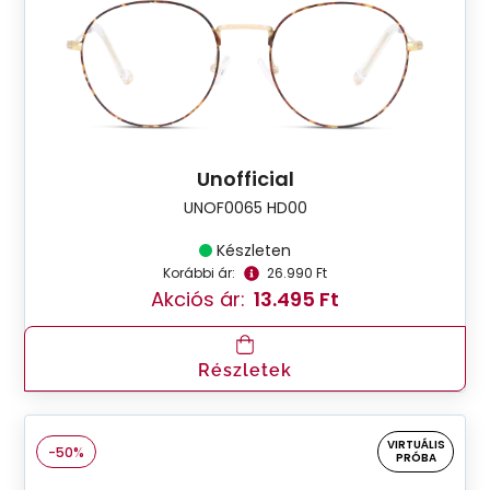
Unofficial
UNOF0065 HD00
Készleten
Korábbi ár:
26.990 Ft
Akciós ár:
13.495 Ft
Részletek
VIRTUÁLIS
-50%
PRÓBA