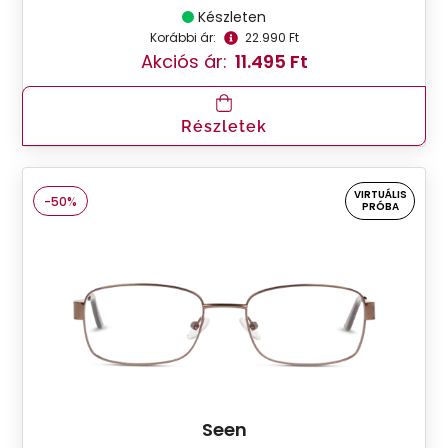
Készleten
Korábbi ár:
22.990 Ft
Akciós ár:
11.495 Ft
Részletek
VIRTUÁLIS
-50%
PRÓBA
Seen