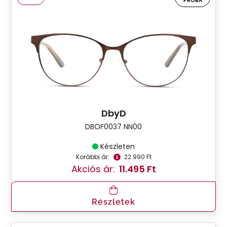
PRÓBA
DbyD
DBOF0037 NN00
Készleten
Korábbi ár:
22.990 Ft
Akciós ár:
11.495 Ft
Részletek