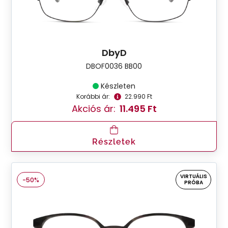
DbyD
DBOF0036 BB00
Készleten
Korábbi ár:
22.990 Ft
Akciós ár:
11.495 Ft
Részletek
VIRTUÁLIS
-50%
PRÓBA