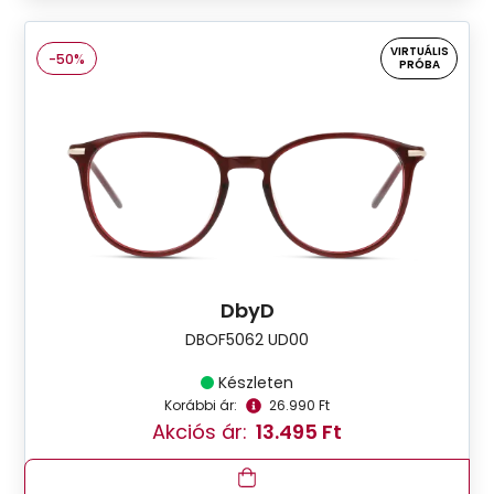
VIRTUÁLIS
-50%
PRÓBA
DbyD
DBOF5062 UD00
Készleten
Korábbi ár:
26.990 Ft
Akciós ár:
13.495 Ft