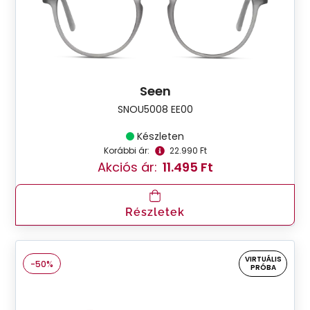
Seen
SNOU5008 EE00
Készleten
Korábbi ár:
22.990 Ft
Akciós ár:
11.495 Ft
Részletek
VIRTUÁLIS
-50%
PRÓBA