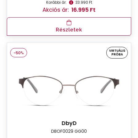
Korábbi ár:
33.990 Ft
Akciós ár:
16.995 Ft
Részletek
VIRTUÁLIS
-50%
PRÓBA
DbyD
DBOF0029 GG00