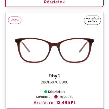
Részletek
VIRTUÁLIS
-50%
PRÓBA
DbyD
DBOF5070 UD00
Készleten
Korábbi ár:
26.990 Ft
Akciós ár:
13.495 Ft