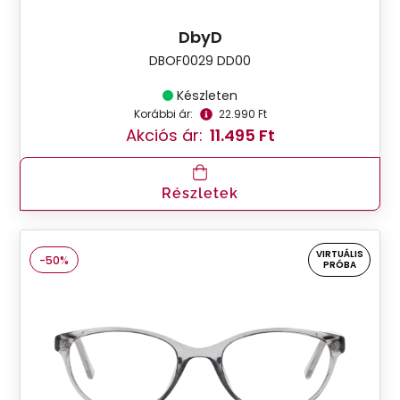
DbyD
DBOF0029 DD00
Készleten
Korábbi ár:
22.990 Ft
Akciós ár:
11.495 Ft
Részletek
VIRTUÁLIS
-50%
PRÓBA