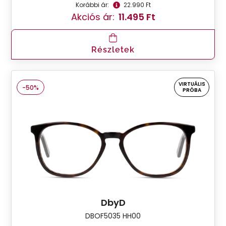
Korábbi ár:
22.990 Ft
Akciós ár:
11.495 Ft
Részletek
VIRTUÁLIS
-50%
PRÓBA
DbyD
DBOF5035 HH00