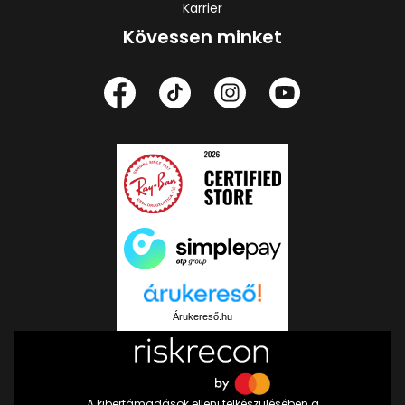
Karrier
Kövessen minket
Árukereső.hu
A kibertámadások elleni felkészülésében a