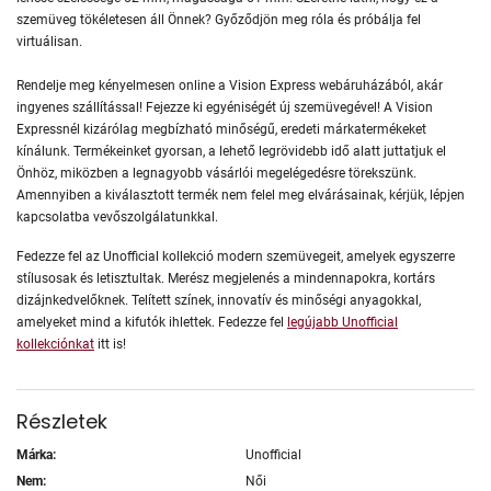
szemüveg tökéletesen áll Önnek? Győződjön meg róla és próbálja fel
virtuálisan.
Rendelje meg kényelmesen online a Vision Express webáruházából, akár
ingyenes szállítással! Fejezze ki egyéniségét új szemüvegével! A Vision
Expressnél kizárólag megbízható minőségű, eredeti márkatermékeket
kínálunk. Termékeinket gyorsan, a lehető legrövidebb idő alatt juttatjuk el
Önhöz, miközben a legnagyobb vásárlói megelégedésre törekszünk.
Amennyiben a kiválasztott termék nem felel meg elvárásainak, kérjük, lépjen
kapcsolatba vevőszolgálatunkkal.
Fedezze fel az Unofficial kollekció modern szemüvegeit, amelyek egyszerre
stílusosak és letisztultak. Merész megjelenés a mindennapokra, kortárs
dizájnkedvelőknek. Telített színek, innovatív és minőségi anyagokkal,
amelyeket mind a kifutók ihlettek. Fedezze fel
legújabb Unofficial
kollekciónkat
itt is!
Részletek
Márka:
Unofficial
Nem:
Női