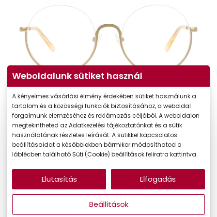
Weboldalunk sütiket használ
A kényelmes vásárlási élmény érdekében sütiket használunk a
tartalom és a közösségi funkciók biztosításához, a weboldal
forgalmunk elemzéséhez és reklámozás céljából. A weboldalon
megtekintheted az Adatkezelési tájékoztatónkat és a sütik
használatának részletes leírását. A sütikkel kapcsolatos
beállításaidat a későbbiekben bármikor módosíthatod a
33.990 Ft
Ár:
láblécben található Süti (Cookie) beállítások feliratra kattintva.
A feltűntetett ár a szemüvegkeretre vonatkozik.
Elutasítás
Elfogadás
Online megvásárolható
Jelenleg nincs készleten
Beállítások
Ingyenes szállítás