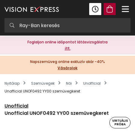
Foglaljon online időpontot látásvizsgálatra
itt.
Napszemüveg online exkluzív akár -40%
Vásárolok
Nyitólap
Szemüvegek
Női
Unofficial
Unofficial UNOF0492 YY00 szemüvegkeret
Unofficial
Unofficial UNOF0492 YY00 szemüvegkeret
VIRTUÁLIS
PRÓBA