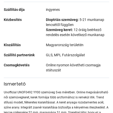
Szállítás díja
ingyenes
Kézbesítés
Dioptriás szemüveg:
5-21 munkanap
lencsétől függően
Szemüveg keret:
12 óráig beérkező
rendelés esetén következő munkanap
Kiszállítás
Magyarország területén
Szállító partnerünk
GLS, MPL Futárszolgálat
Csomagkövetés
Online nyomon követheti csomagja
státuszát
Ismertető
Unofficial UNOF0492 YY00 szemüveg S-es méretben. Online megvásárolható
női szemüvegkeret, kerek formája több arcformához is remekül illik. Trend
stílusú modell, félkeretes kialakítással. A keret anyaga rozsdamentes acél,
színe arany. Integrált zsanér kialakítása biztosítja a kényelmes illeszkedést. A
lencse szélessége 52 mm, magassága 51 mm. Szeretné látni, hogy ez a