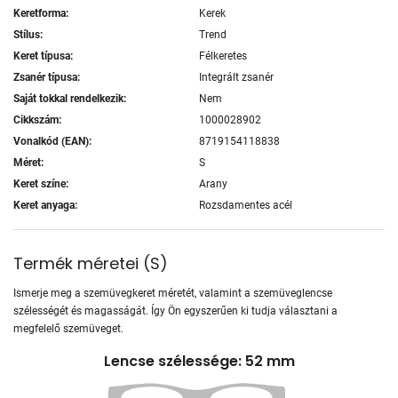
Keretforma:
Kerek
Stílus:
Trend
Keret típusa:
Félkeretes
Zsanér típusa:
Integrált zsanér
Saját tokkal rendelkezik:
Nem
Cikkszám:
1000028902
Vonalkód (EAN):
8719154118838
Méret:
S
Keret színe:
Arany
Keret anyaga:
Rozsdamentes acél
Termék méretei
(
S
)
Ismerje meg a szemüvegkeret méretét, valamint a szemüveglencse
szélességét és magasságát. Így Ön egyszerűen ki tudja választani a
megfelelő szemüveget.
Lencse szélessége: 52 mm