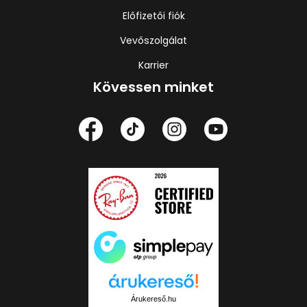
Előfizetői fiók
Vevőszolgálat
Karrier
Kövessen minket
Árukereső.hu