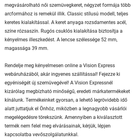
megvásárolható női szemüvegkeret, négyzet formája több
arcformához is remekül illik. Classic stílusú modell, teljes
keretes kialakítással. A keret anyaga rozsdamentes acél,
színe rózsaszín. Rugós csuklós kialakítása biztosítja a
kényelmes illeszkedést. A lencse szélessége 52 mm,
magassága 39 mm.
Rendelje meg kényelmesen online a Vision Express
webáruházából, akár ingyenes szállítással! Fejezze ki
egyéniségét új szemüvegével! A Vision Expressnél
kizárólag megbízható minőségű, eredeti márkatermékeket
kínálunk. Termékeinket gyorsan, a lehető legrövidebb idő
alatt juttatjuk el Önhöz, miközben a legnagyobb vásárlói
megelégedésre törekszünk. Amennyiben a kiválasztott
termék nem felel meg elvárásainak, kérjük, lépjen
kapcsolatba vevőszolgálatunkkal.