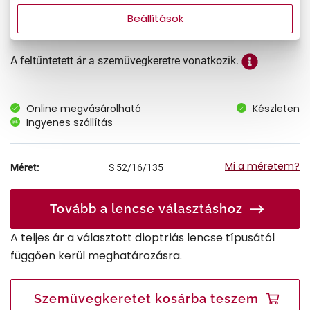
Beállítások
A feltűntetett ár a szemüvegkeretre vonatkozik.
Online megvásárolható
Készleten
Ingyenes szállítás
Mi a méretem?
Méret:
S
52/16/135
Tovább a lencse választáshoz
A teljes ár a választott dioptriás lencse típusától
függően kerül meghatározásra.
Szemüvegkeretet kosárba teszem