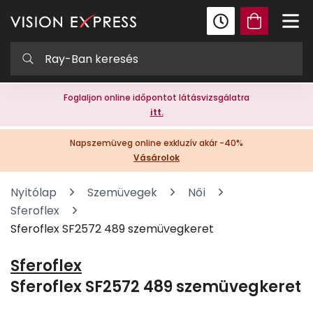
Foglaljon online időpontot látásvizsgálatra
itt.
Napszemüveg online exkluzív akár -40%
Vásárolok
Nyitólap
Szemüvegek
Női
Sferoflex
Sferoflex SF2572 489 szemüvegkeret
Sferoflex
Sferoflex SF2572 489 szemüvegkeret