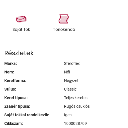
Saját tok
Törlőkendő
Részletek
Márka:
Sferoflex
Nem:
Női
Keretforma:
Négyzet
Stílus:
Classic
Keret típusa:
Teljes keretes
Zsanér típusa:
Rugós csuklós
Saját tokkal rendelkezik:
Igen
Cikkszám:
1000028709