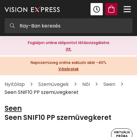
Foglaljon online időpontot látásvizsgálatra
itt.
Napszemüveg online exkluzív akár -40%
Vásárolok
Nyitólap
Szemüvegek
Női
Seen
Seen SNIF10 PP szemüvegkeret
Seen
Seen SNIF10 PP szemüvegkeret
VIRTUÁLIS
PRÓBA