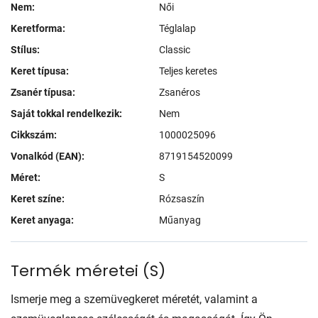
Nem:
Női
Keretforma:
Téglalap
Stílus:
Classic
Keret típusa:
Teljes keretes
Zsanér típusa:
Zsanéros
Saját tokkal rendelkezik:
Nem
Cikkszám:
1000025096
Vonalkód (EAN):
8719154520099
Méret:
S
Keret színe:
Rózsaszín
Keret anyaga:
Műanyag
Termék méretei
(
S
)
Ismerje meg a szemüvegkeret méretét, valamint a