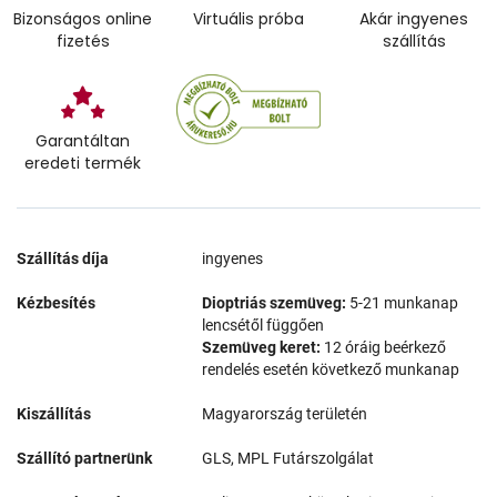
Bizonságos online
Virtuális próba
Akár ingyenes
fizetés
szállítás
Garantáltan
eredeti termék
Szállítás díja
ingyenes
Kézbesítés
Dioptriás szemüveg:
5-21 munkanap
lencsétől függően
Szemüveg keret:
12 óráig beérkező
rendelés esetén következő munkanap
Kiszállítás
Magyarország területén
Szállító partnerünk
GLS, MPL Futárszolgálat