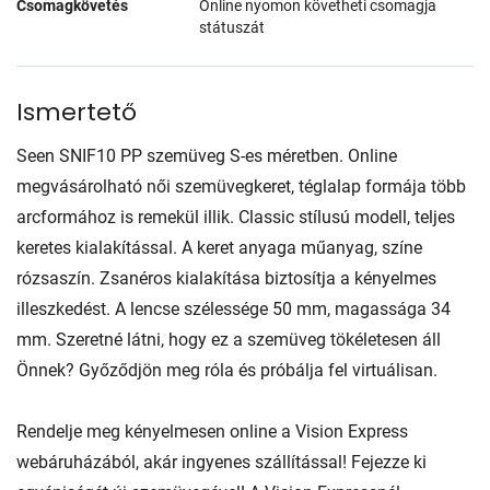
Csomagkövetés
Online nyomon követheti csomagja
státuszát
Ismertető
Seen SNIF10 PP szemüveg S-es méretben. Online
megvásárolható női szemüvegkeret, téglalap formája több
arcformához is remekül illik. Classic stílusú modell, teljes
keretes kialakítással. A keret anyaga műanyag, színe
rózsaszín. Zsanéros kialakítása biztosítja a kényelmes
illeszkedést. A lencse szélessége 50 mm, magassága 34
mm. Szeretné látni, hogy ez a szemüveg tökéletesen áll
Önnek? Győződjön meg róla és próbálja fel virtuálisan.
Rendelje meg kényelmesen online a Vision Express
webáruházából, akár ingyenes szállítással! Fejezze ki