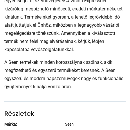
egyéniségét új szemüvegével! A Vision Expressnél
kizárólag megbízható minőségű, eredeti márkatermékeket
kínálunk. Termékeinket gyorsan, a lehető legrövidebb idő
alatt juttatjuk el Önhöz, miközben a legnagyobb vásárlói
megelégedésre törekszünk. Amennyiben a kiválasztott
termék nem felel meg elvárásainak, kérjük, lépjen
kapcsolatba vevőszolgálatunkkal.
A Seen termékek minden korosztálynak szólnak, akik
megfizethető és egyszerű termékeket keresnek. A Seen
egyszerű és modern napszemüvegek nagy és funkcionális
gyűjteményét kínálja vonzó áron.
Részletek
Márka:
Seen