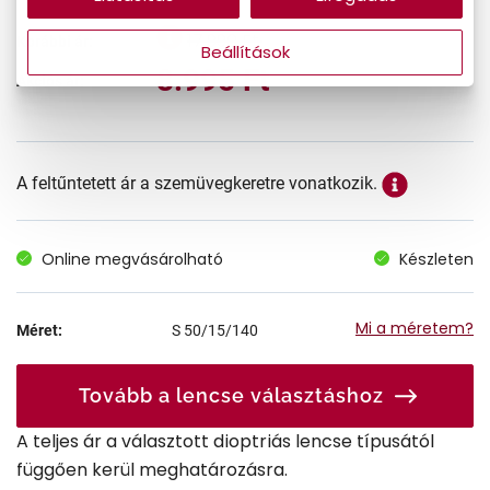
17.990 Ft
Korábbi ár:
Beállítások
8.995 Ft
Akciós ár:
A feltűntetett ár a szemüvegkeretre vonatkozik.
Online megvásárolható
Készleten
Mi a méretem?
Méret:
S
50/15/140
Tovább a lencse választáshoz
A teljes ár a választott dioptriás lencse típusától
függően kerül meghatározásra.