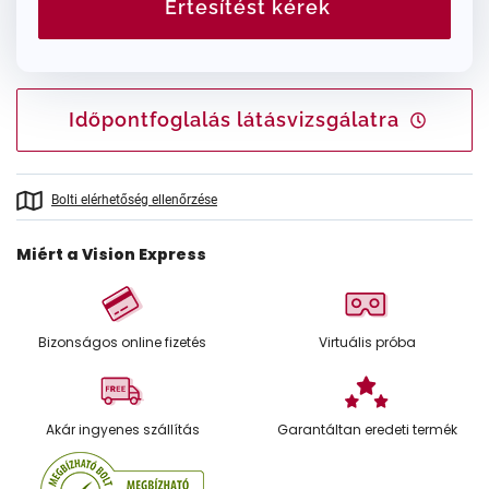
Értesítést kérek
Időpontfoglalás látásvizsgálatra
Bolti elérhetőség ellenőrzése
Miért a Vision Express
Bizonságos online fizetés
Virtuális próba
Akár ingyenes szállítás
Garantáltan eredeti termék