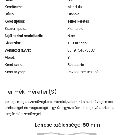
Keretforma:
Mandula
Stílus:
Classic
Keret típusa:
Teljes keretes
Zsanér típusa:
Zsanéros
Saját tokkal rendelkezik:
Nem
Cikkszám:
1000027668
Vonalkód (EAN):
8719154673337
Méret:
S
Keret színe:
Rózsaszín
Keret anyaga:
Rozsdamentes acél
Termék méretei
(
S
)
Ismerje meg a szemüvegkeret méretét, valamint a szemüveglencse
szélességét és magasságát. Így Ön egyszerűen ki tudja választani a
megfelelő szemüveget.
Lencse szélessége: 50 mm