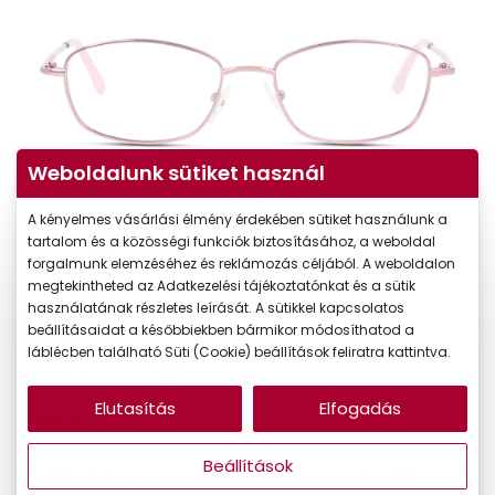
Weboldalunk sütiket használ
A kényelmes vásárlási élmény érdekében sütiket használunk a
tartalom és a közösségi funkciók biztosításához, a weboldal
forgalmunk elemzéséhez és reklámozás céljából. A weboldalon
megtekintheted az Adatkezelési tájékoztatónkat és a sütik
használatának részletes leírását. A sütikkel kapcsolatos
-50%
beállításaidat a későbbiekben bármikor módosíthatod a
láblécben található Süti (Cookie) beállítások feliratra kattintva.
17.990 Ft
Korábbi ár:
Elutasítás
Elfogadás
8.995 Ft
Akciós ár:
Beállítások
A feltűntetett ár a szemüvegkeretre vonatkozik.