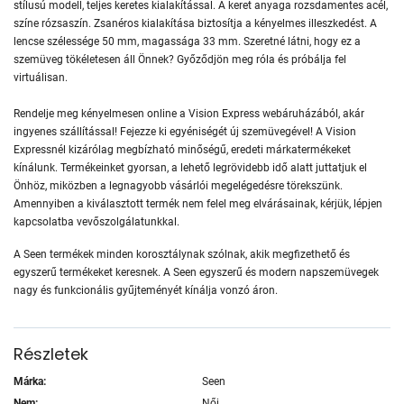
stílusú modell, teljes keretes kialakítással. A keret anyaga rozsdamentes acél,
színe rózsaszín. Zsanéros kialakítása biztosítja a kényelmes illeszkedést. A
lencse szélessége 50 mm, magassága 33 mm. Szeretné látni, hogy ez a
szemüveg tökéletesen áll Önnek? Győződjön meg róla és próbálja fel
virtuálisan.
Rendelje meg kényelmesen online a Vision Express webáruházából, akár
ingyenes szállítással! Fejezze ki egyéniségét új szemüvegével! A Vision
Expressnél kizárólag megbízható minőségű, eredeti márkatermékeket
kínálunk. Termékeinket gyorsan, a lehető legrövidebb idő alatt juttatjuk el
Önhöz, miközben a legnagyobb vásárlói megelégedésre törekszünk.
Amennyiben a kiválasztott termék nem felel meg elvárásainak, kérjük, lépjen
kapcsolatba vevőszolgálatunkkal.
A Seen termékek minden korosztálynak szólnak, akik megfizethető és
egyszerű termékeket keresnek. A Seen egyszerű és modern napszemüvegek
nagy és funkcionális gyűjteményét kínálja vonzó áron.
Részletek
Márka:
Seen
Nem:
Női