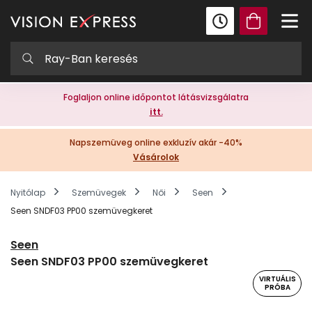
Foglaljon online időpontot látásvizsgálatra
itt.
Napszemüveg online exkluzív akár -40%
Vásárolok
Nyitólap
Szemüvegek
Női
Seen
Seen SNDF03 PP00 szemüvegkeret
Seen
Seen SNDF03 PP00 szemüvegkeret
VIRTUÁLIS
PRÓBA