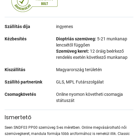
Szállítás díja
ingyenes
Kézbesítés
Dioptriás szemüveg:
5-21 munkanap
lencsétől függően
Szemüveg keret:
12 óráig beérkező
rendelés esetén következő munkanap
Kiszállítás
Magyarország területén
Szállító partnerünk
GLS, MPL Futárszolgálat
Csomagkövetés
Online nyomon követheti csomagja
státuszát
Ismertető
Seen SNDF03 PP00 szemüveg S-es méretben. Online megvásárolható női
szemüvegkeret, mandula formája több arcformához is remekül illik. Classic