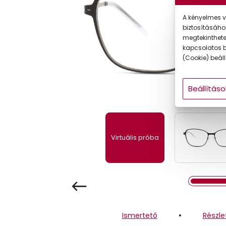
Gyermek
A kényelmes v
biztosításáho
megtekintheted
kapcsolatos b
(Cookie) beállí
Beállításo
Virtuális próba
Ismertető
Részle