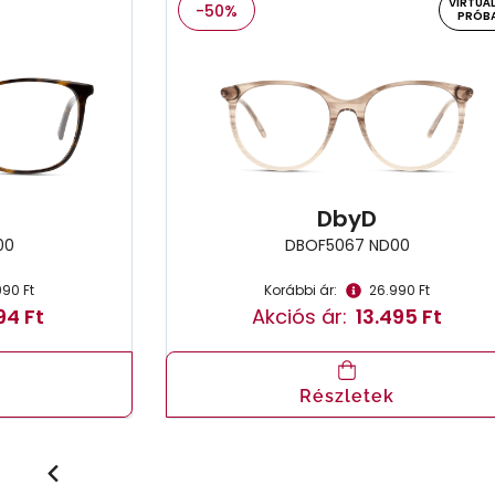
VIRTUÁL
-50%
PRÓB
DbyD
00
DBOF5067 ND00
990 Ft
Korábbi ár:
26.990 Ft
94 Ft
Akciós ár:
13.495 Ft
Részletek