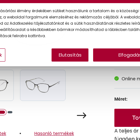
ásárlási élmény érdekében sütiket használunk a tartalom és a közösségi 
z, a weboldal forgalmunk elemzéséhez és reklámozás céljából. A webold
Korábbi ár:
 az Adatkezelési tájékoztatónkat és a sütik használatának részletes leírás
eállításaidat a későbbiekben bármikor módosíthatod a láblécben találh
Akciós ár:
tások feliratra kattintva.
k
Elutasítás
Elfogadá
A feltűntet
Online 
Méret:
To
A teljes á
tek
Hasonló termékek
függően k