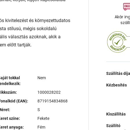
Akár in
ós kivitelezést és környezettudatos
száll
sta stílusú, mégis sokoldalú
ális választás azoknak, akik a
m előtt tartják.
Szállítás díj
aját tokkal
Nem
endelkezik:
Kézbesítés
Cikkszám:
1000028202
onalkód (EAN):
8719154834868
éret:
S
Kiszállítás
eret színe:
Fekete
Szállító
eret anyaga:
Fém