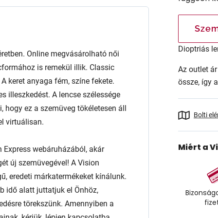
Szem
Dioptriás le
tben. Online megvásárolható női
ormához is remekül illik. Classic
Az outlet 
l. A keret anyaga fém, színe fekete.
össze, így 
es illeszkedést. A lencse szélessége
 hogy ez a szemüveg tökéletesen áll
Bolti el
 virtuálisan.
Miért a V
n Express webáruházából, akár
égét új szemüvegével! A Vision
ű, eredeti márkatermékeket kínálunk.
 idő alatt juttatjuk el Önhöz,
Bizonságo
fize
edésre törekszünk. Amennyiben a
ainak, kérjük, lépjen kapcsolatba