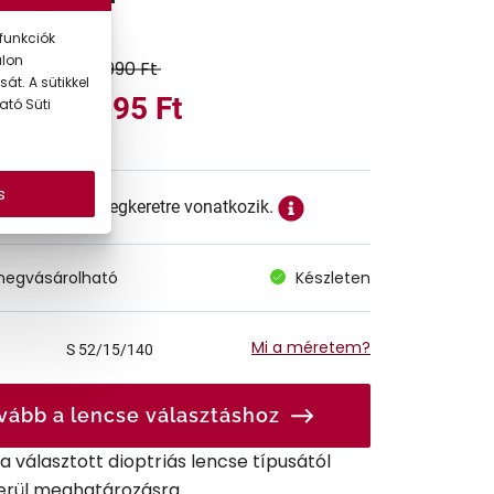
funkciók
alon
33.990 Ft
át. A sütikkel
16.995 Ft
ató Süti
s
ett ár a szemüvegkeretre vonatkozik.
megvásárolható
Készleten
Mi a méretem?
S
52/15/140
vább a lencse választáshoz
r a választott dioptriás lencse típusától
erül meghatározásra.