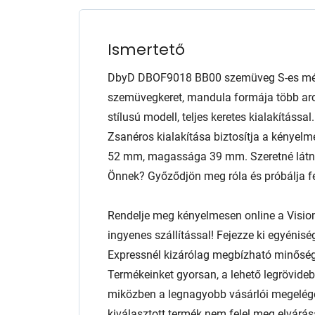
Ismertető
DbyD DBOF9018 BB00 szemüveg S-es mére
szemüvegkeret, mandula formája több arcf
stílusú modell, teljes keretes kialakítássa
Zsanéros kialakítása biztosítja a kényelm
52 mm, magassága 39 mm. Szeretné látni,
Önnek? Győződjön meg róla és próbálja fel
Rendelje meg kényelmesen online a Visio
ingyenes szállítással! Fejezze ki egyénis
Expressnél kizárólag megbízható minőség
Termékeinket gyorsan, a lehető legrövidebb
miközben a legnagyobb vásárlói megelég
kiválasztott termék nem felel meg elvárás