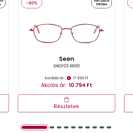
IS
VIRTUÁLIS
-40%
A
PRÓBA
Seen
SNDF03 RR00
Korábbi ár:
17.990 Ft
Akciós ár:
10.794 Ft
Részletek