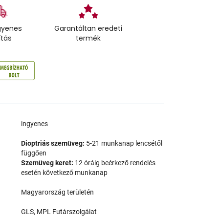
gyenes
Garantáltan eredeti
ítás
termék
a
ingyenes
Dioptriás szemüveg:
5-21 munkanap lencsétől
függően
Szemüveg keret:
12 óráig beérkező rendelés
esetén következő munkanap
Magyarország területén
GLS, MPL Futárszolgálat