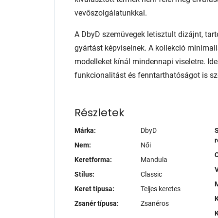
vevőszolgálatunkkal.
A DbyD szemüvegek letisztult dizájnt, tart
gyártást képviselnek. A kollekció minimali
modelleket kínál mindennapi viseletre. Ide
funkcionalitást és fenntarthatóságot is sze
Részletek
Márka:
DbyD
S
r
Nem:
Női
Keretforma:
Mandula
V
Stílus:
Classic
M
Keret típusa:
Teljes keretes
K
Zsanér típusa:
Zsanéros
K