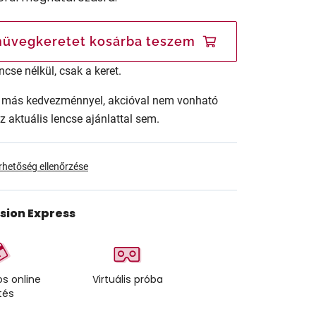
üvegkeretet kosárba teszem
ncse nélkül, csak a keret.
ár más kedvezménnyel, akcióval nem vonható
az aktuális lencse ajánlattal sem.
érhetőség ellenőrzése
ision Express
s online
Virtuális próba
tés