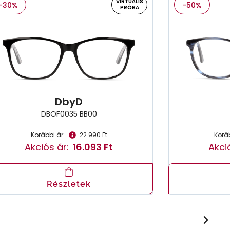
VIRTUÁLIS
-30%
-50%
PRÓBA
DbyD
DBOF0035 BB00
Korábbi ár:
22.990 Ft
Koráb
Akciós ár:
16.093 Ft
Akci
Részletek