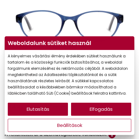
Weboldalunk sütiket használ
A kényelmes vásárlási élmény érdekében sütiket használunk a
tartalom és a közösségi funkciók biztosításához, a weboldal
forgalmunk elemzéséhez és reklámozás céljából. A weboldalon
megtekintheted az Adatkezelési tájékoztatónkat és a sütik
használatának részletes leírását. A sütikkel kapcsolatos
beállításaidat a későbbiekben bármikor módosíthatod a
-40%
láblécben található Süti (Cookie) beállítások feliratra kattintva.
22.990 Ft
Korábbi ár:
Elutasítás
Elfogadás
13.794 Ft
Akciós ár:
Beállítások
A feltűntetett ár a szemüvegkeretre vonatkozik.