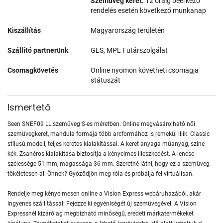
Szemüveg keret:
12 óráig beérkező
rendelés esetén következő munkanap
Kiszállítás
Magyarország területén
Szállító partnerünk
GLS, MPL Futárszolgálat
Csomagkövetés
Online nyomon követheti csomagja
státuszát
Ismertető
Seen SNEF09 LL szemüveg S-es méretben. Online megvásárolható női
szemüvegkeret, mandula formája több arcformához is remekül illik. Classic
stílusú modell, teljes keretes kialakítással. A keret anyaga műanyag, színe
kék. Zsanéros kialakítása biztosítja a kényelmes illeszkedést. A lencse
szélessége 51 mm, magassága 36 mm. Szeretné látni, hogy ez a szemüveg
tökéletesen áll Önnek? Győződjön meg róla és próbálja fel virtuálisan.
Rendelje meg kényelmesen online a Vision Express webáruházából, akár
ingyenes szállítással! Fejezze ki egyéniségét új szemüvegével! A Vision
Expressnél kizárólag megbízható minőségű, eredeti márkatermékeket