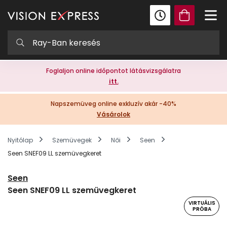
Foglaljon online időpontot látásvizsgálatra
itt.
Napszemüveg online exkluzív akár -40%
Vásárolok
Nyitólap
Szemüvegek
Női
Seen
Seen SNEF09 LL szemüvegkeret
Seen
Seen SNEF09 LL szemüvegkeret
VIRTUÁLIS
PRÓBA