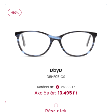
-50%
DbyD
DBHF05 CS
Korábbi ár:
26.990 Ft
Akciós ár:
13.495 Ft
Részletek