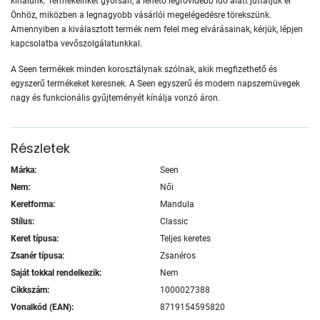
kínálunk. Termékeinket gyorsan, a lehető legrövidebb idő alatt juttatjuk el
Önhöz, miközben a legnagyobb vásárlói megelégedésre törekszünk.
Amennyiben a kiválasztott termék nem felel meg elvárásainak, kérjük, lépjen
kapcsolatba vevőszolgálatunkkal.
A Seen termékek minden korosztálynak szólnak, akik megfizethető és
egyszerű termékeket keresnek. A Seen egyszerű és modern napszemüvegek
nagy és funkcionális gyűjteményét kínálja vonzó áron.
Részletek
Márka:
Seen
Nem:
Női
Keretforma:
Mandula
Stílus:
Classic
Keret típusa:
Teljes keretes
Zsanér típusa:
Zsanéros
Saját tokkal rendelkezik:
Nem
Cikkszám:
1000027388
Vonalkód (EAN):
8719154595820