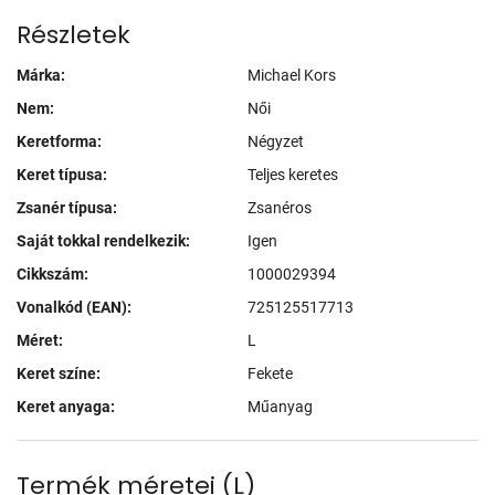
Részletek
Márka:
Michael Kors
Nem:
Női
Keretforma:
Négyzet
Keret típusa:
Teljes keretes
Zsanér típusa:
Zsanéros
Saját tokkal rendelkezik:
Igen
Cikkszám:
1000029394
Vonalkód (EAN):
725125517713
Méret:
L
Keret színe:
Fekete
Keret anyaga:
Műanyag
Termék méretei
(
L
)