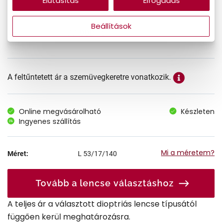
Elutasítás
Elfogadás
Beállítások
77.990 Ft
Ár:
A feltűntetett ár a szemüvegkeretre vonatkozik.
Online megvásárolható
Készleten
Ingyenes szállítás
Mi a méretem?
Méret:
L
53/17/140
Tovább a lencse választáshoz
A teljes ár a választott dioptriás lencse típusától
függően kerül meghatározásra.