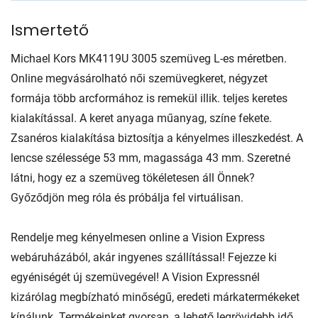
Ismertető
Michael Kors MK4119U 3005 szemüveg L-es méretben.
Online megvásárolható női szemüvegkeret, négyzet
formája több arcformához is remekül illik. teljes keretes
kialakítással. A keret anyaga műanyag, színe fekete.
Zsanéros kialakítása biztosítja a kényelmes illeszkedést. A
lencse szélessége 53 mm, magassága 43 mm. Szeretné
látni, hogy ez a szemüveg tökéletesen áll Önnek?
Győződjön meg róla és próbálja fel virtuálisan.
Rendelje meg kényelmesen online a Vision Express
webáruházából, akár ingyenes szállítással! Fejezze ki
egyéniségét új szemüvegével! A Vision Expressnél
kizárólag megbízható minőségű, eredeti márkatermékeket
kínálunk. Termékeinket gyorsan, a lehető legrövidebb idő