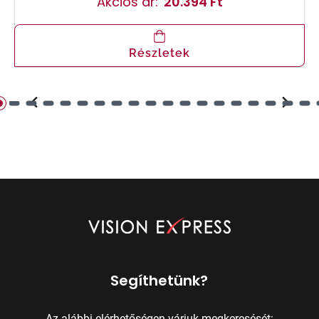
Akciós ár:
20.394 Ft
Részletek
Segíthetünk?
Az alábbi elérhetőségen várjuk megkeresését: