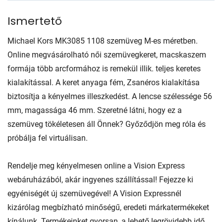
Ismertető
Michael Kors MK3085 1108 szemüveg M-es méretben.
Online megvásárolható női szemüvegkeret, macskaszem
formája több arcformához is remekül illik. teljes keretes
kialakítással. A keret anyaga fém, Zsanéros kialakítása
biztosítja a kényelmes illeszkedést. A lencse szélessége 56
mm, magassága 46 mm. Szeretné látni, hogy ez a
szemüveg tökéletesen áll Önnek? Győződjön meg róla és
próbálja fel virtuálisan.
Rendelje meg kényelmesen online a Vision Express
webáruházából, akár ingyenes szállítással! Fejezze ki
egyéniségét új szemüvegével! A Vision Expressnél
kizárólag megbízható minőségű, eredeti márkatermékeket
kínálunk. Termékeinket gyorsan, a lehető legrövidebb idő