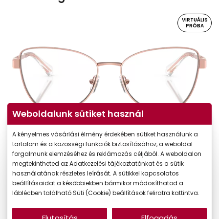
VIRTUÁLIS
PRÓBA
Weboldalunk sütiket használ
A kényelmes vásárlási élmény érdekében sütiket használunk a
Virtuális próba
tartalom és a közösségi funkciók biztosításához, a weboldal
forgalmunk elemzéséhez és reklámozás céljából. A weboldalon
megtekintheted az Adatkezelési tájékoztatónkat és a sütik
használatának részletes leírását. A sütikkel kapcsolatos
beállításaidat a későbbiekben bármikor módosíthatod a
láblécben található Süti (Cookie) beállítások feliratra kattintva.
Elutasítás
Elfogadás