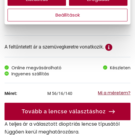
Beállítások
73.990 Ft
Ár:
A feltűntetett ár a szemüvegkeretre vonatkozik.
Online megvásárolható
Készleten
Ingyenes szállítás
Mi a méretem?
Méret:
M
56/16/140
Tovább a lencse választáshoz
A teljes ár a választott dioptriás lencse típusától
függően kerül meghatározásra.