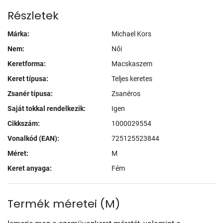
Részletek
Márka:
Michael Kors
Nem:
Női
Keretforma:
Macskaszem
Keret típusa:
Teljes keretes
Zsanér típusa:
Zsanéros
Saját tokkal rendelkezik:
Igen
Cikkszám:
1000029554
Vonalkód (EAN):
725125523844
Méret:
M
Keret anyaga:
Fém
Termék méretei
(
M
)