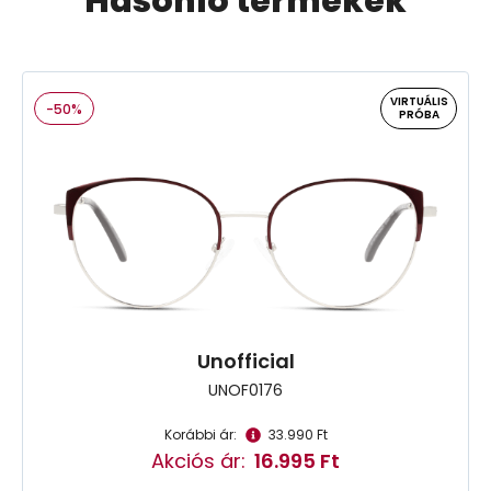
Hasonló termékek
VIRTUÁLIS
-50%
PRÓBA
Unofficial
UNOF0176
Korábbi ár:
33.990 Ft
Akciós ár:
16.995 Ft