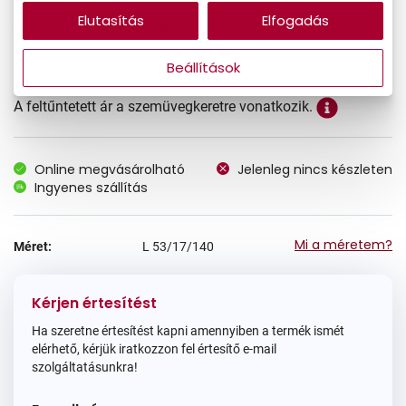
Elutasítás
Elfogadás
44.990 Ft
Ár:
Beállítások
A feltűntetett ár a szemüvegkeretre vonatkozik.
Online megvásárolható
Jelenleg nincs készleten
Ingyenes szállítás
Mi a méretem?
Méret:
L
53/17/140
Kérjen értesítést
Ha szeretne értesítést kapni amennyiben a termék ismét
elérhető, kérjük iratkozzon fel értesítő e-mail
szolgáltatásunkra!