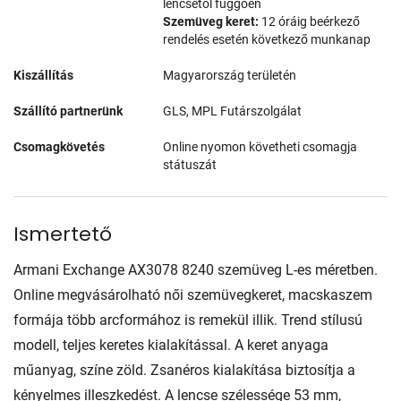
lencsétől függően
Szemüveg keret:
12 óráig beérkező
rendelés esetén következő munkanap
Kiszállítás
Magyarország területén
Szállító partnerünk
GLS, MPL Futárszolgálat
Csomagkövetés
Online nyomon követheti csomagja
státuszát
Ismertető
Armani Exchange AX3078 8240 szemüveg L-es méretben.
Online megvásárolható női szemüvegkeret, macskaszem
formája több arcformához is remekül illik. Trend stílusú
modell, teljes keretes kialakítással. A keret anyaga
műanyag, színe zöld. Zsanéros kialakítása biztosítja a
kényelmes illeszkedést. A lencse szélessége 53 mm,