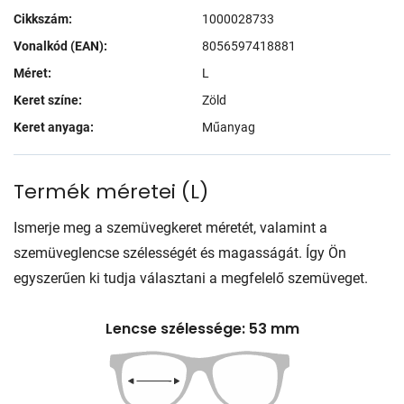
Cikkszám:
1000028733
Vonalkód (EAN):
8056597418881
Méret:
L
Keret színe:
Zöld
Keret anyaga:
Műanyag
Termék méretei
(
L
)
Ismerje meg a szemüvegkeret méretét, valamint a
szemüveglencse szélességét és magasságát. Így Ön
egyszerűen ki tudja választani a megfelelő szemüveget.
Lencse szélessége: 53 mm