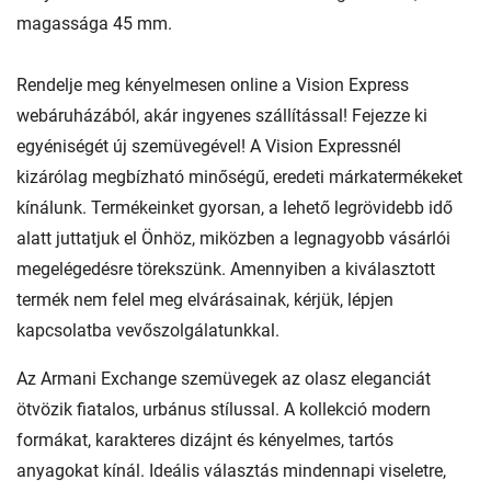
magassága 45 mm.
Rendelje meg kényelmesen online a Vision Express
webáruházából, akár ingyenes szállítással! Fejezze ki
egyéniségét új szemüvegével! A Vision Expressnél
kizárólag megbízható minőségű, eredeti márkatermékeket
kínálunk. Termékeinket gyorsan, a lehető legrövidebb idő
alatt juttatjuk el Önhöz, miközben a legnagyobb vásárlói
megelégedésre törekszünk. Amennyiben a kiválasztott
termék nem felel meg elvárásainak, kérjük, lépjen
kapcsolatba vevőszolgálatunkkal.
Az Armani Exchange szemüvegek az olasz eleganciát
ötvözik fiatalos, urbánus stílussal. A kollekció modern
formákat, karakteres dizájnt és kényelmes, tartós
anyagokat kínál. Ideális választás mindennapi viseletre,