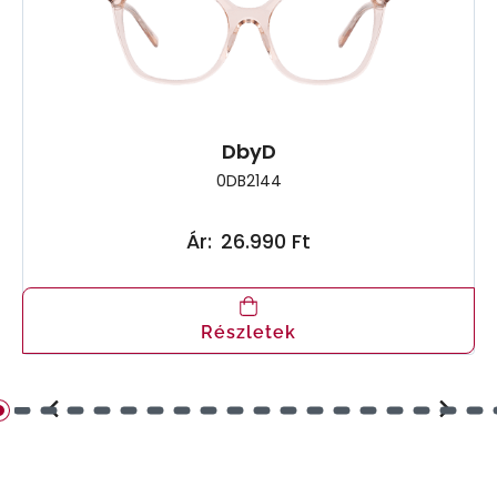
DbyD
0DB2144
Ár:
26.990 Ft
Részletek