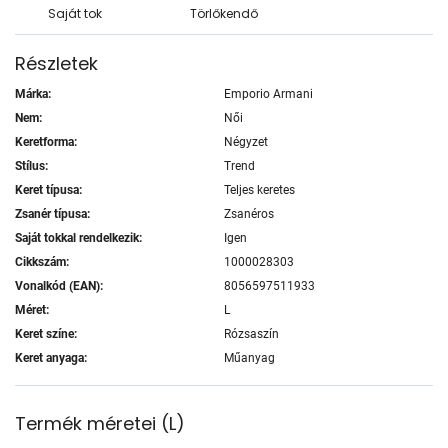
Saját tok
Törlőkendő
Részletek
Márka:
Emporio Armani
Nem:
Női
Keretforma:
Négyzet
Stílus:
Trend
Keret típusa:
Teljes keretes
Zsanér típusa:
Zsanéros
Saját tokkal rendelkezik:
Igen
Cikkszám:
1000028303
Vonalkód (EAN):
8056597511933
Méret:
L
Keret színe:
Rózsaszín
Keret anyaga:
Műanyag
Termék méretei
(
L
)