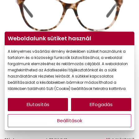
Weboldalunk sütiket használ
A kényelmes vásárlási élmény érdekében sütiket használunk a
tartalom és a közösségi funkciók biztosításához, a weboldal
forgalmunk elemzéséhez és reklámozás céljából. A weboldalon
megtekintheted az Adatkezelési tájékoztatónkat és a sütik
használatának részletes leírását. A sütikkel kapcsolatos
beállításaidat a későbbiekben bármikor módosíthatod a
69.990 Ft
Ár:
láblécben található Süti (Cookie) beállítások feliratra kattintva.
A feltűntetett ár a szemüvegkeretre vonatkozik.
Elutasítás
Elfogadás
Online megvásárolható
Készleten
Beállítások
Ingyenes szállítás