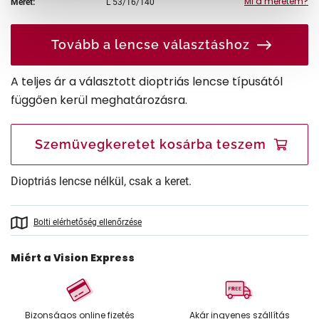
Mi a méretem?
Méret:
L
53/16/140
Tovább a lencse választáshoz
A teljes ár a választott dioptriás lencse típusától
függően kerül meghatározásra.
Szemüvegkeretet kosárba teszem
Dioptriás lencse nélkül, csak a keret.
Bolti elérhetőség ellenőrzése
Miért a Vision Express
Bizonságos online fizetés
Akár ingyenes szállítás