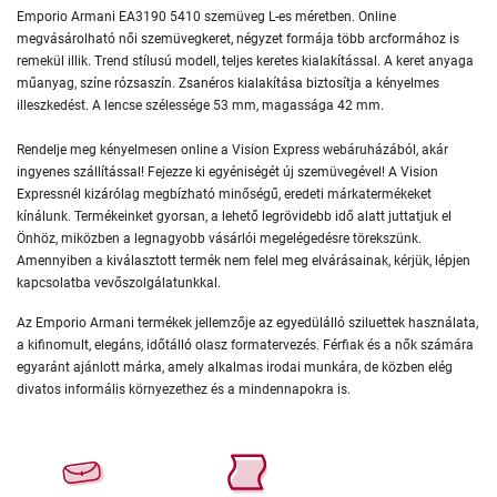
Emporio Armani EA3190 5410 szemüveg L-es méretben. Online
megvásárolható női szemüvegkeret, négyzet formája több arcformához is
remekül illik. Trend stílusú modell, teljes keretes kialakítással. A keret anyaga
műanyag, színe rózsaszín. Zsanéros kialakítása biztosítja a kényelmes
illeszkedést. A lencse szélessége 53 mm, magassága 42 mm.
Rendelje meg kényelmesen online a Vision Express webáruházából, akár
ingyenes szállítással! Fejezze ki egyéniségét új szemüvegével! A Vision
Expressnél kizárólag megbízható minőségű, eredeti márkatermékeket
kínálunk. Termékeinket gyorsan, a lehető legrövidebb idő alatt juttatjuk el
Önhöz, miközben a legnagyobb vásárlói megelégedésre törekszünk.
Amennyiben a kiválasztott termék nem felel meg elvárásainak, kérjük, lépjen
kapcsolatba vevőszolgálatunkkal.
Az Emporio Armani termékek jellemzője az egyedülálló sziluettek használata,
a kifinomult, elegáns, időtálló olasz formatervezés. Férfiak és a nők számára
egyaránt ajánlott márka, amely alkalmas irodai munkára, de közben elég
divatos informális környezethez és a mindennapokra is.