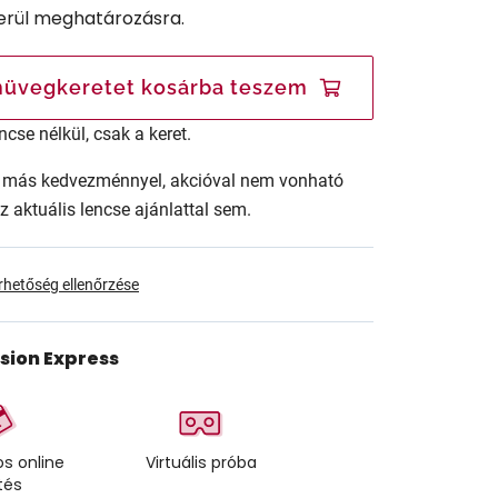
erül meghatározásra.
üvegkeretet kosárba teszem
ncse nélkül, csak a keret.
ár más kedvezménnyel, akcióval nem vonható
az aktuális lencse ajánlattal sem.
érhetőség ellenőrzése
ision Express
s online
Virtuális próba
tés