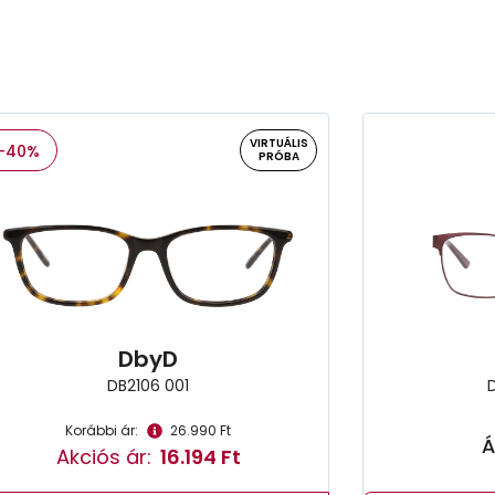
VIRTUÁLIS
-40%
PRÓBA
DbyD
DB2106 001
Korábbi ár:
26.990 Ft
Á
Akciós ár:
16.194 Ft