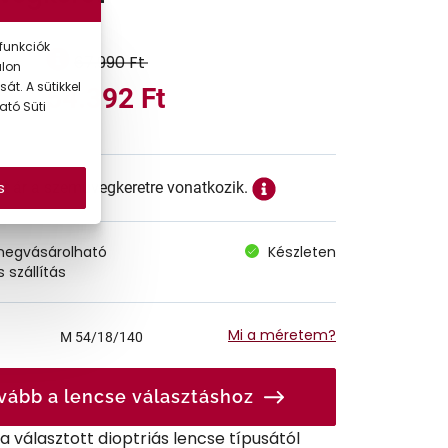
funkciók
67.990 Ft
alon
át. A sütikkel
54.392 Ft
ató Süti
s
ett ár a szemüvegkeretre vonatkozik.
megvásárolható
Készleten
 szállítás
Mi a méretem?
M
54/18/140
vább a lencse választáshoz
r a választott dioptriás lencse típusától