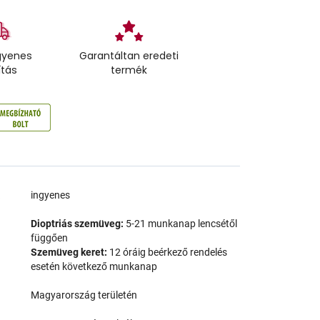
gyenes
Garantáltan eredeti
ítás
termék
a
ingyenes
Dioptriás szemüveg:
5-21 munkanap lencsétől
függően
Szemüveg keret:
12 óráig beérkező rendelés
esetén következő munkanap
Magyarország területén