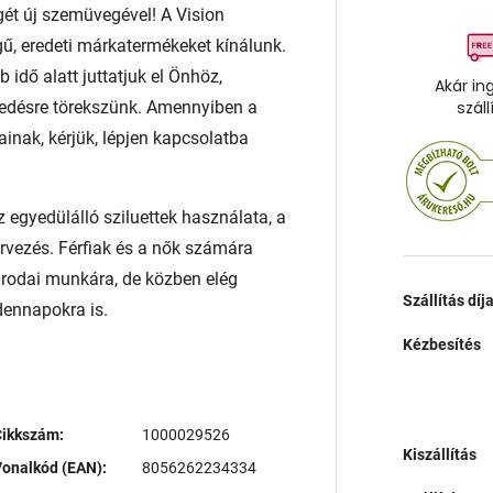
égét új szemüvegével! A Vision
ű, eredeti márkatermékeket kínálunk.
 idő alatt juttatjuk el Önhöz,
Akár in
edésre törekszünk. Amennyiben a
száll
ainak, kérjük, lépjen kapcsolatba
 egyedülálló sziluettek használata, a
ervezés. Férfiak és a nők számára
irodai munkára, de közben elég
Szállítás díj
dennapokra is.
Kézbesítés
Cikkszám:
1000029526
Kiszállítás
onalkód (EAN):
8056262234334