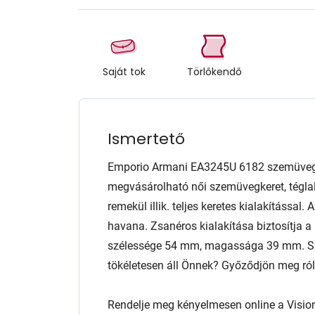
Saját tok
Törlőkendő
Ismertető
Emporio Armani EA3245U 6182 szemüveg 
megvásárolható női szemüvegkeret, tégla
remekül illik. teljes keretes kialakítással
havana. Zsanéros kialakítása biztosítja a
szélessége 54 mm, magassága 39 mm. Sze
tökéletesen áll Önnek? Győződjön meg róla 
Rendelje meg kényelmesen online a Visio