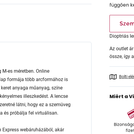
függően k
Szem
Dioptriás le
Az outlet 
össze, így 
M-es méretben. Online
Bolti el
lap formája több arcformához is
. A keret anyaga műanyag, színe
Miért a V
 kényelmes illeszkedést. A lencse
retné látni, hogy ez a szemüveg
és próbálja fel virtuálisan.
Bizonságo
n Express webáruházából, akár
fize