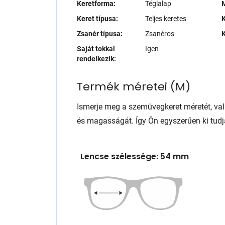
Keretforma:
Téglalap
M
Keret típusa:
Teljes keretes
K
Zsanér típusa:
Zsanéros
K
Saját tokkal
Igen
rendelkezik:
Termék méretei
(
M
)
Ismerje meg a szemüvegkeret méretét, va
és magasságát. Így Ön egyszerűen ki tudj
Lencse szélessége: 54 mm