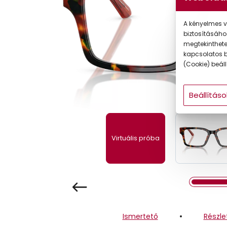
Gyermek
A kényelmes v
biztosításáho
megtekintheted
kapcsolatos b
(Cookie) beállí
Beállításo
Virtuális próba
Ismertető
Részle