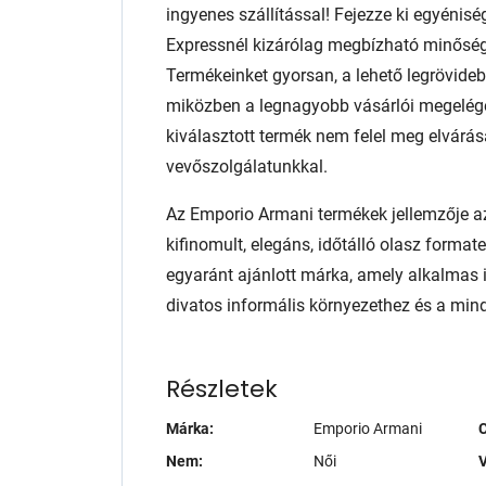
ingyenes szállítással! Fejezze ki egyénis
Expressnél kizárólag megbízható minőség
Termékeinket gyorsan, a lehető legrövidebb
miközben a legnagyobb vásárlói megelég
kiválasztott termék nem felel meg elvárás
vevőszolgálatunkkal.
Az Emporio Armani termékek jellemzője az
kifinomult, elegáns, időtálló olasz format
egyaránt ajánlott márka, amely alkalmas 
divatos informális környezethez és a min
Részletek
Márka:
Emporio Armani
Nem:
Női
V