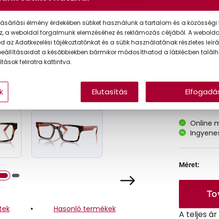
ásárlási élmény érdekében sütiket használunk a tartalom és a közösségi 
Korábbi ár:
z, a weboldal forgalmunk elemzéséhez és reklámozás céljából. A webold
 az Adatkezelési tájékoztatónkat és a sütik használatának részletes leírás
Akciós ár:
eállításaidat a későbbiekben bármikor módosíthatod a láblécben találh
tások feliratra kattintva.
k
Elutasítás
Elfogadá
A feltűntet
Online 
Ingyenes
Méret:
To
tek
Hasonló termékek
A teljes á