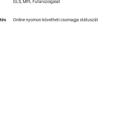
GLS, MPL Futárszolgálat
tés
Online nyomon követheti csomagja státuszát