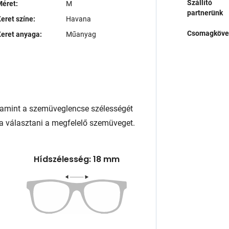
Szállító
éret:
M
partnerünk
eret színe:
Havana
Csomagköve
eret anyaga:
Műanyag
lamint a szemüveglencse szélességét
a választani a megfelelő szemüveget.
Hídszélesség: 18 mm