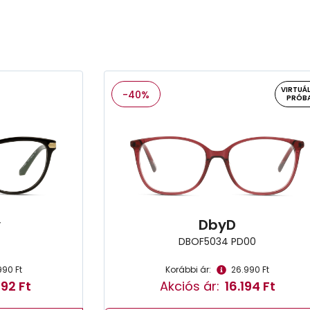
VIRTUÁL
-40%
PRÓB
y
DbyD
DBOF5034 PD00
990 Ft
Korábbi ár:
26.990 Ft
92 Ft
Akciós ár:
16.194 Ft