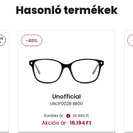
Hasonló termékek
IS
-40%
A
Unofficial
UNOF0028 BB00
Korábbi ár:
26.990 Ft
Akciós ár:
16.194 Ft