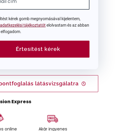
sítést kérek gomb megnyomásával kijelentem,
adatkezelési tájékoztatót
elolvastam és az abban
t elfogadom.
Értesítést kérek
pontfoglalás látásvizsgálatra
ision Express
s online
Akár ingyenes