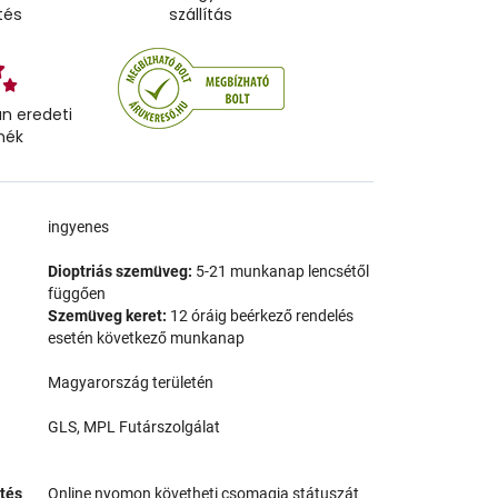
tés
szállítás
n eredeti
mék
a
ingyenes
Dioptriás szemüveg:
5-21 munkanap lencsétől
függően
Szemüveg keret:
12 óráig beérkező rendelés
esetén következő munkanap
Magyarország területén
GLS, MPL Futárszolgálat
tés
Online nyomon követheti csomagja státuszát