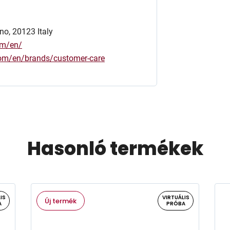
no, 20123 Italy
om/en/
.com/en/brands/customer-care
Hasonló termékek
IS
VIRTUÁLIS
Új termék
A
PRÓBA