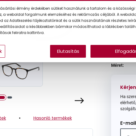
Ár:
ásárlási élmény érdekében sütiket használunk a tartalom és a közösségi 
z, a weboldal forgalmunk elemzéséhez és reklámozás céljából. A webold
 az Adatkezelési tájékoztatónkat és a sütik használatának részletes leírás
A feltűntet
eállításaidat a későbbiekben bármikor módosíthatod a láblécben találh
tások feliratra kattintva.
Online 
k
Elutasítás
Elfogadá
Méret:
Kérjen
Ha szere
elérhető,
szolgált
tek
Hasonló termékek
E-mail