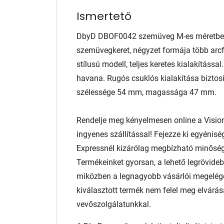
Ismertető
DbyD DBOF0042 szemüveg M-es méretben.
szemüvegkeret, négyzet formája több arcfo
stílusú modell, teljes keretes kialakításs
havana. Rugós csuklós kialakítása biztosí
szélessége 54 mm, magassága 47 mm.
Rendelje meg kényelmesen online a Visio
ingyenes szállítással! Fejezze ki egyénis
Expressnél kizárólag megbízható minőség
Termékeinket gyorsan, a lehető legrövidebb
miközben a legnagyobb vásárlói megelég
kiválasztott termék nem felel meg elvárás
vevőszolgálatunkkal.