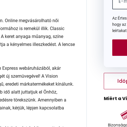
Az Érte
 Online megvásárolható női
hogy az
rmához is remekül illik. Classic
leírtaka
al. A keret anyaga műanyag, színe
tja a kényelmes illeszkedést. A lencse
n Express webáruházából, akár
égét új szemüvegével! A Vision
Idő
ű, eredeti márkatermékeket kínálunk.
 idő alatt juttatjuk el Önhöz,
Miért a V
edésre törekszünk. Amennyiben a
ainak, kérjük, lépjen kapcsolatba
Bizonságo