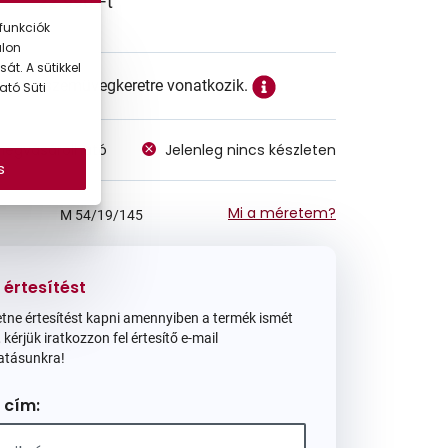
22.990 Ft
funkciók
alon
át. A sütikkel
ett ár a szemüvegkeretre vonatkozik.
ató Süti
megvásárolható
Jelenleg nincs készleten
s
Mi a méretem?
M
54/19/145
 értesítést
tne értesítést kapni amennyiben a termék ismét
 kérjük iratkozzon fel értesítő e-mail
atásunkra!
 cím: