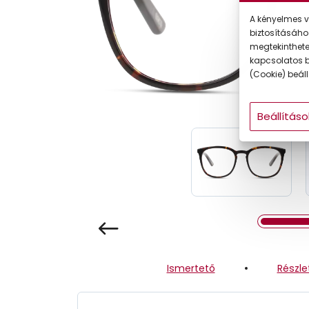
Gyermek
A kényelmes v
biztosításáho
megtekintheted
kapcsolatos b
(Cookie) beállí
Beállításo
Ismertető
Részle