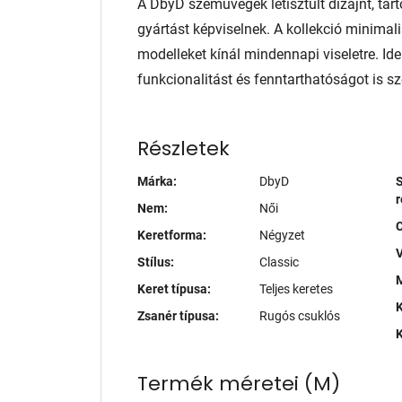
A DbyD szemüvegek letisztult dizájnt, tart
gyártást képviselnek. A kollekció minimali
modelleket kínál mindennapi viseletre. Ide
funkcionalitást és fenntarthatóságot is sze
Részletek
Márka:
DbyD
S
r
Nem:
Női
Keretforma:
Négyzet
V
Stílus:
Classic
M
Keret típusa:
Teljes keretes
K
Zsanér típusa:
Rugós csuklós
K
Termék méretei
(
M
)