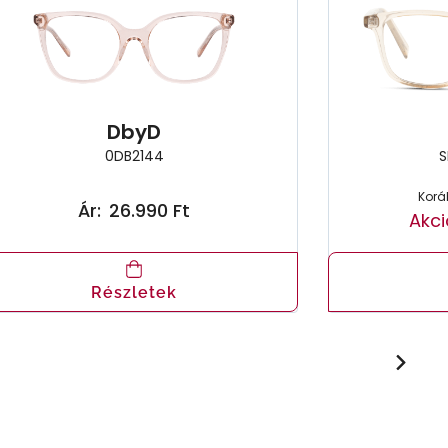
DbyD
0DB2144
S
Koráb
Ár:
26.990 Ft
Akci
Részletek