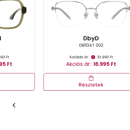
l
DbyD
DB1134T 002
990 Ft
Korábbi ár:
33.990 Ft
95 Ft
Akciós ár:
16.995 Ft
Részletek