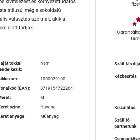
ós kivitelezést és környezettudatos
fize
sta stílusú, mégis sokoldalú
ális választás azoknak, akik a
m előtt tartják.
Garantálta
ter
aját tokkal
Nem
Szállítás díj
endelkezik:
Kézbesítés
Cikkszám:
1000029100
onalkód (EAN):
8719154722264
éret:
M
eret színe:
Havana
Kiszállítás
eret anyaga:
Műanyag
Szállító
partnerünk
Csomagköve