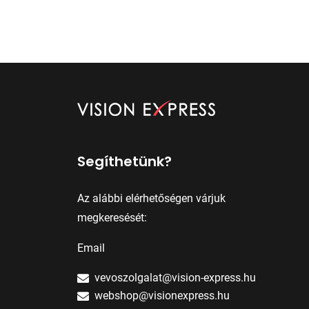
Segíthetünk?
Az alábbi elérhetőségen várjuk
megkeresését:
Email
vevoszolgalat@vision-express.hu
webshop@visionexpress.hu