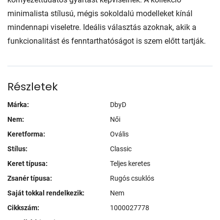
minimalista stílusú, mégis sokoldalú modelleket kínál
mindennapi viseletre. Ideális választás azoknak, akik a
funkcionalitást és fenntarthatóságot is szem előtt tartják.
Részletek
Márka:
DbyD
Nem:
Női
Keretforma:
Ovális
Stílus:
Classic
Keret típusa:
Teljes keretes
Zsanér típusa:
Rugós csuklós
Saját tokkal rendelkezik:
Nem
Cikkszám:
1000027778