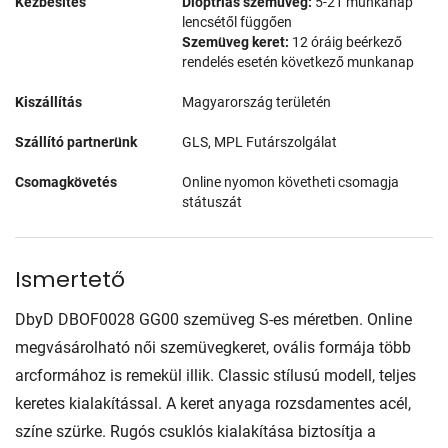
Kézbesítés
Dioptriás szemüveg:
5-21 munkanap
lencsétől függően
Szemüveg keret:
12 óráig beérkező
rendelés esetén következő munkanap
Kiszállítás
Magyarország területén
Szállító partnerünk
GLS, MPL Futárszolgálat
Csomagkövetés
Online nyomon követheti csomagja
státuszát
Ismertető
DbyD DBOF0028 GG00 szemüveg S-es méretben. Online
megvásárolható női szemüvegkeret, ovális formája több
arcformához is remekül illik. Classic stílusú modell, teljes
keretes kialakítással. A keret anyaga rozsdamentes acél,
színe szürke. Rugós csuklós kialakítása biztosítja a