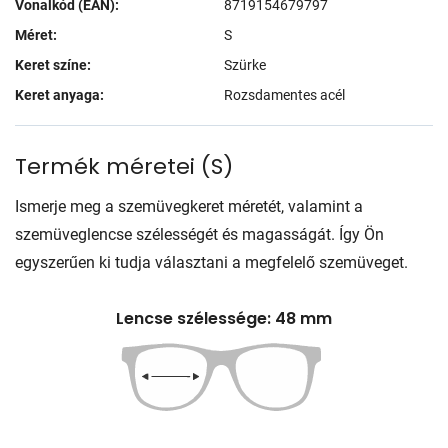
Vonalkód (EAN):
8719154679797
Méret:
S
Keret színe:
Szürke
Keret anyaga:
Rozsdamentes acél
Termék méretei
(
S
)
Ismerje meg a szemüvegkeret méretét, valamint a
szemüveglencse szélességét és magasságát. Így Ön
egyszerűen ki tudja választani a megfelelő szemüveget.
Lencse szélessége: 48 mm