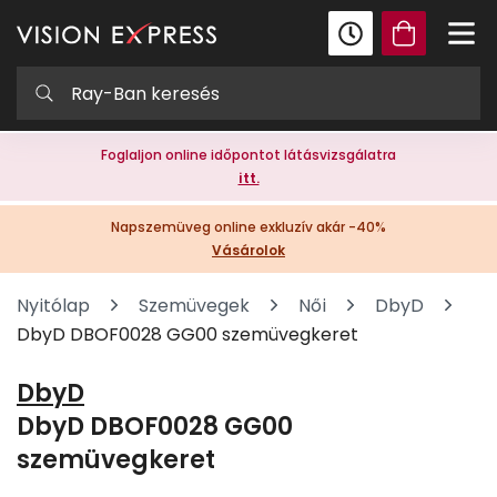
Foglaljon online időpontot látásvizsgálatra
itt.
Napszemüveg online exkluzív akár -40%
Vásárolok
Nyitólap
Szemüvegek
Női
DbyD
DbyD DBOF0028 GG00 szemüvegkeret
DbyD
DbyD DBOF0028 GG00
szemüvegkeret