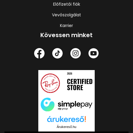
Előfizetői fiók
Vevőszolgálat
Karrier
Kövessen minket
Árukereső.hu