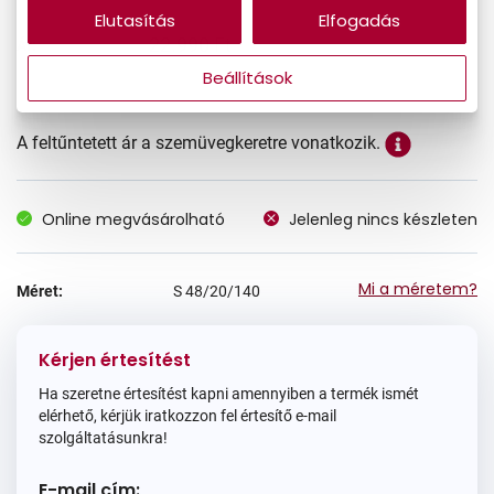
Elutasítás
Elfogadás
22.990 Ft
Ár:
Beállítások
A feltűntetett ár a szemüvegkeretre vonatkozik.
Online megvásárolható
Jelenleg nincs készleten
Mi a méretem?
Méret:
S
48/20/140
Kérjen értesítést
Ha szeretne értesítést kapni amennyiben a termék ismét
elérhető, kérjük iratkozzon fel értesítő e-mail
szolgáltatásunkra!
E-mail cím: