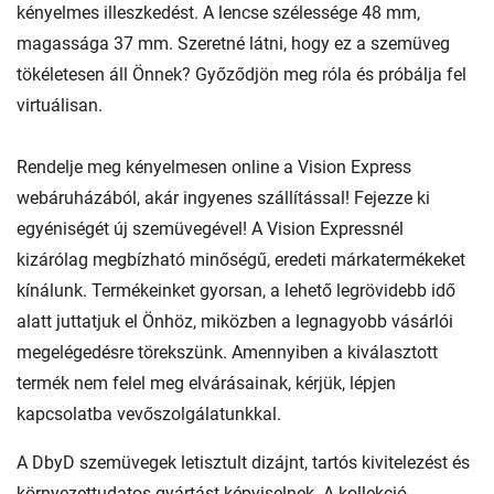
kényelmes illeszkedést. A lencse szélessége 48 mm,
magassága 37 mm. Szeretné látni, hogy ez a szemüveg
tökéletesen áll Önnek? Győződjön meg róla és próbálja fel
virtuálisan.
Rendelje meg kényelmesen online a Vision Express
webáruházából, akár ingyenes szállítással! Fejezze ki
egyéniségét új szemüvegével! A Vision Expressnél
kizárólag megbízható minőségű, eredeti márkatermékeket
kínálunk. Termékeinket gyorsan, a lehető legrövidebb idő
alatt juttatjuk el Önhöz, miközben a legnagyobb vásárlói
megelégedésre törekszünk. Amennyiben a kiválasztott
termék nem felel meg elvárásainak, kérjük, lépjen
kapcsolatba vevőszolgálatunkkal.
A DbyD szemüvegek letisztult dizájnt, tartós kivitelezést és
környezettudatos gyártást képviselnek. A kollekció