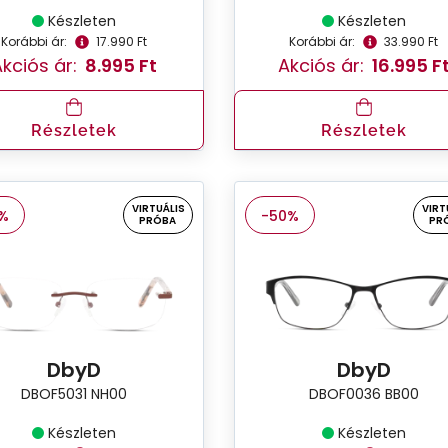
Készleten
Készleten
Korábbi ár:
17.990 Ft
Korábbi ár:
33.990 Ft
kciós ár:
8.995 Ft
Akciós ár:
16.995 F
Részletek
Részletek
VIRTUÁLIS
VIRT
%
-50%
PRÓBA
PR
DbyD
DbyD
DBOF5031 NH00
DBOF0036 BB00
Készleten
Készleten