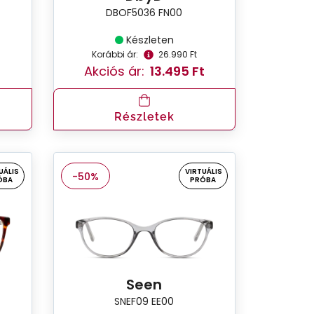
DBOF5036 FN00
Készleten
Korábbi ár:
26.990 Ft
Akciós ár:
13.495 Ft
Részletek
UÁLIS
VIRTUÁLIS
-50%
ÓBA
PRÓBA
Seen
SNEF09 EE00