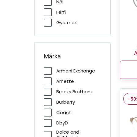
Női
Férfi
Gyermek
A
Márka
Armani Exchange
Arnette
Brooks Brothers
-50
Burberry
Coach
DbyD
Dolce and