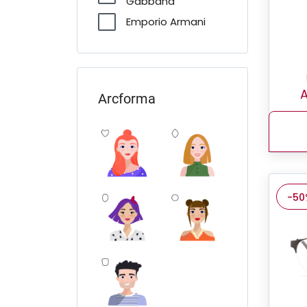
Gabbana
Emporio Armani
FERRARI Scuderia
Furla
Giorgio Armani
A
Arcforma
Guess
Jimmy Choo
Michael Kors
Miu Miu
-50
O'Neill
Oakley
Pierre Cardin
Polo Ralph Lauren
Prada