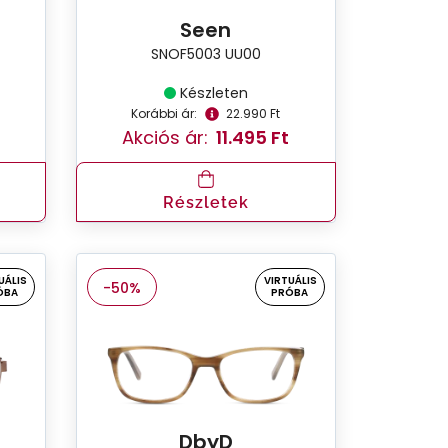
Seen
SNOF5003 UU00
Készleten
Korábbi ár:
22.990 Ft
Akciós ár:
11.495 Ft
Részletek
UÁLIS
VIRTUÁLIS
-50%
ÓBA
PRÓBA
DbyD