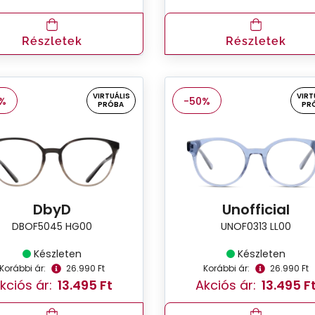
Részletek
Részletek
VIRTUÁLIS
VIRT
%
-50%
PRÓBA
PR
DbyD
Unofficial
DBOF5045 HG00
UNOF0313 LL00
Készleten
Készleten
Korábbi ár:
26.990 Ft
Korábbi ár:
26.990 Ft
kciós ár:
13.495 Ft
Akciós ár:
13.495 F