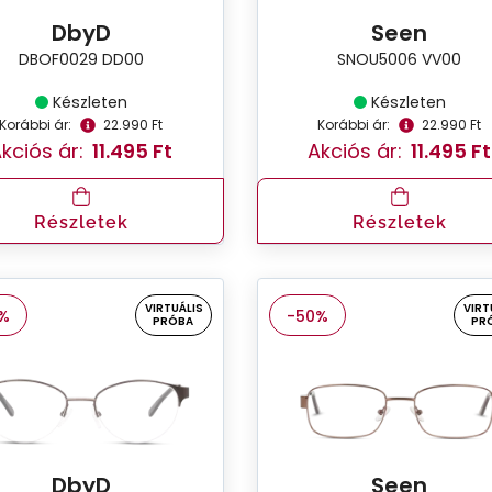
DbyD
Seen
DBOF0029 DD00
SNOU5006 VV00
Készleten
Készleten
Korábbi ár:
22.990 Ft
Korábbi ár:
22.990 Ft
kciós ár:
11.495 Ft
Akciós ár:
11.495 Ft
Részletek
Részletek
VIRTUÁLIS
VIRT
%
-50%
PRÓBA
PR
DbyD
Seen