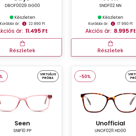
DBOF0029 GG00
SNDF02 NN
Készleten
Készleten
Korábbi ár:
22.990 Ft
Korábbi ár:
17.990 Ft
kciós ár:
11.495 Ft
Akciós ár:
8.995 Ft
Részletek
Részletek
VIRTUÁLIS
VIRT
%
-50%
PRÓBA
PR
Seen
Unofficial
SNIF10 PP
UNOF0211 HD00