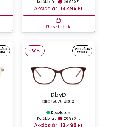
Korábbi ár:
26.990 Ft
Akciós ár:
13.495 Ft
Részletek
UÁLIS
VIRTUÁLIS
-50%
ÓBA
PRÓBA
DbyD
DBOF5070 UD00
Készleten
Korábbi ár:
26.990 Ft
Akciós ár:
13.495 Ft