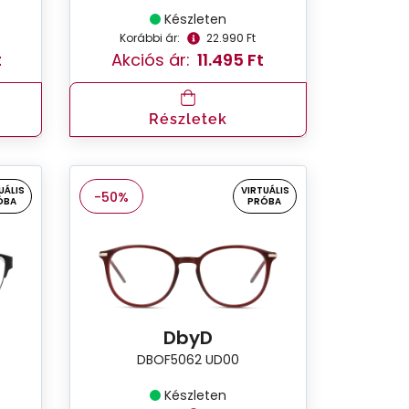
Készleten
Korábbi ár:
22.990 Ft
t
Akciós ár:
11.495 Ft
Részletek
UÁLIS
VIRTUÁLIS
-50%
ÓBA
PRÓBA
DbyD
DBOF5062 UD00
Készleten