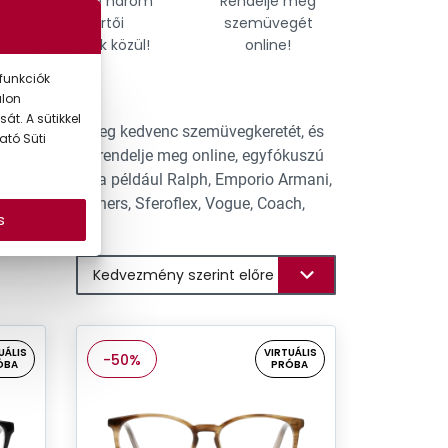
Válasszon három
Rendelje meg
Találja
szakértői
szemüvegét
tökél
ajánlatunk közül!
online!
szemü
funkciók
alon
át. A sütikkel
hat. Találja meg kedvenc szemüvegkeretét, és
ató Süti
tünkben, vagy rendelje meg online, egyfókuszú
lhatók, mint a például Ralph, Emporio Armani,
y, Brooks Brothers, Sferoflex, Vogue, Coach,
s
UÁLIS
VIRTUÁLIS
-50%
ÓBA
PRÓBA