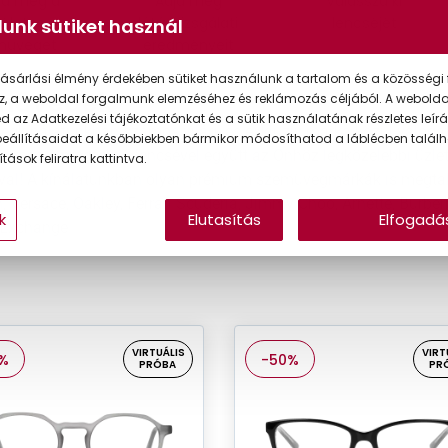
lja meg a
Adja meg
Válassza ki
kéletes
látásvizsgálati
lencséjét
unk sütiket használ
müveget
eredményeit
ásárlási élmény érdekében sütiket használunk a tartalom és a közösségi 
müvegek
z, a weboldal forgalmunk elemzéséhez és reklámozás céljából. A webold
 az Adatkezelési tájékoztatónkat és a sütik használatának részletes leírás
gkínálatunkban számos világ- és exkluzív márka közül válogat
eállításaidat a későbbiekben bármikor módosíthatod a láblécben találh
ja meg a megfelelő lencsével együtt az Önhöz legközelebbi üzle
tások feliratra kattintva.
ával! A kínálatunkban olyan prémium szemüvegmárkák is megtalá
 Versace, Oakley, Ferrari Scuderia, Jimmy Choo, Arnette, Burberr
k
Elutasítás
Elfogadá
Exchange.
VIRTUÁLIS
VIRT
%
-50%
PRÓBA
PR