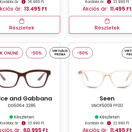
Korábbi ár:
26.990 Ft
Korábbi ár:
22.990 Ft
kciós ár:
13.495 Ft
Akciós ár:
11.495 Ft
Részletek
Részletek
VIRTUÁLIS
VIRT
K ONLINE
-50%
-50%
PRÓBA
PR
lce and Gabbana
Seen
DG5064 3285
SNOF5009 FF00
Készleten
Készleten
Korábbi ár:
121.990 Ft
Korábbi ár:
22.990 Ft
kciós ár:
60.995 Ft
Akciós ár:
11.495 Ft