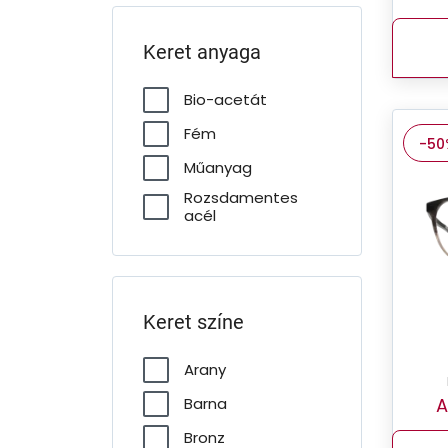
Keret anyaga
Bio-acetát
Fém
-50
Műanyag
Rozsdamentes
acél
Keret színe
Arany
A
Barna
Bronz