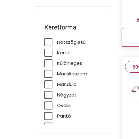
A
Keretforma
Hatszögletű
Kerek
Különleges
-50
Macskaszem
Mandula
Négyzet
Ovális
Pantó
Pilóta
Téglalap