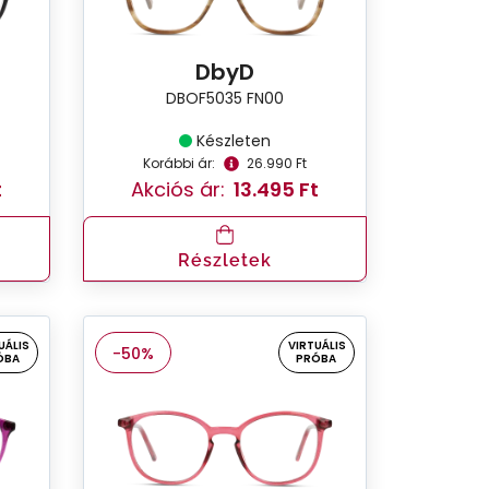
DbyD
DBOF5035 FN00
Készleten
Korábbi ár:
26.990 Ft
t
Akciós ár:
13.495 Ft
Részletek
UÁLIS
VIRTUÁLIS
-50%
ÓBA
PRÓBA