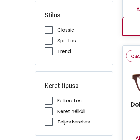
A
Stílus
Classic
Sportos
Trend
CSA
Keret típusa
Félkeretes
Do
Keret nélküli
Teljes keretes
A