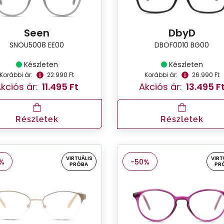
Seen
DbyD
SNOU5008 EE00
DBOF0010 BG00
Készleten
Készleten
Korábbi ár:
22.990 Ft
Korábbi ár:
26.990 Ft
kciós ár:
11.495 Ft
Akciós ár:
13.495 F
Részletek
Részletek
VIRTUÁLIS
VIRT
%
-50%
PRÓBA
PR