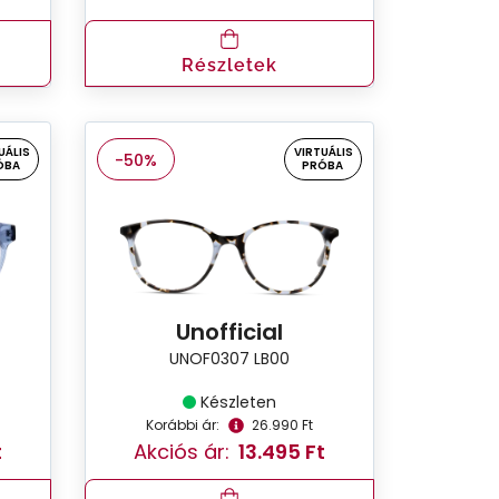
Részletek
UÁLIS
VIRTUÁLIS
-50%
ÓBA
PRÓBA
Unofficial
UNOF0307 LB00
Készleten
Korábbi ár:
26.990 Ft
t
Akciós ár:
13.495 Ft