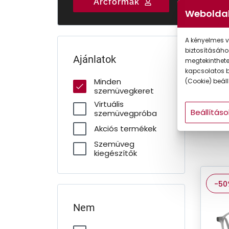
Válasszon három
Rendelje meg
Talá
Arcformák
Gyermek
szakértői
szemüvegét
tö
Weboldal
ajánlatunk közül!
online!
sze
A kényelmes v
Sze
biztosításáho
Ajánlatok
megtekintheted
Szemüve
kapcsolatos b
vásárol
Minden
(Cookie) beállí
szemüvegkeret
dioptri
Virtuális
Ray-Ban,
Beállításo
szemüvegpróba
Armani 
Akciós termékek
Szemüveg
kiegészítők
-50
Nem