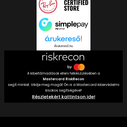
Árukereső.hu
A kibertámadások elleni felkészülésében a
Mastercard RiskRecon
segít minket. Védje meg magát Ön is a Mastercard kibervédelmi
kisokos segítségével!
Részletekért kattintson ide!