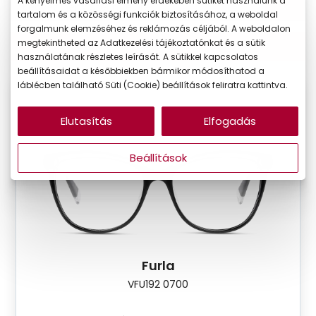
A kényelmes vásárlási élmény érdekében sütiket használunk a
tartalom és a közösségi funkciók biztosításához, a weboldal
forgalmunk elemzéséhez és reklámozás céljából. A weboldalon
megtekintheted az Adatkezelési tájékoztatónkat és a sütik
Szűrők
használatának részletes leírását. A sütikkel kapcsolatos
beállításaidat a későbbiekben bármikor módosíthatod a
láblécben található Süti (Cookie) beállítások feliratra kattintva.
Elutasítás
Elfogadás
Beállítások
Furla
VFU192 0700