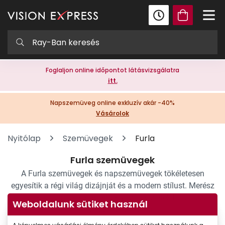
Foglaljon online időpontot látásvizsgálatra
itt.
Napszemüveg online exkluzív akár -40%
Vásárolok
Nyitólap
Szemüvegek
Furla
Furla szemüvegek
A Furla szemüvegek és napszemüvegek tökéletesen
egyesítik a régi világ dizájnját és a modern stílust. Merész
stílusok, csábító keretek és fényűző részletek határozzák
Weboldalunk sütiket használ
meg ezt az olasz márkát.