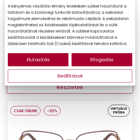
A kényelmes vásárlási élmény érdekében sütiket használunk a
tartalom és a közösségi funkciók biztosításához, a weboldal
forgalmunk elemzéséhez és reklámozás céljából. A weboldalon
megtekintheted az Adatkezelési tájékoztatónkat és a sütik
használatának részletes leírását. A sütikkel kapcsolatos
Dolce and Gabbana
beállításaidat a későbbiekben bármikor módosíthatod a
DG1341B 1298
láblécben található Süti (Cookie) beállítások feliratra kattintva.
Készleten
Elutasítás
Elfogadás
Korábbi ár:
119.990 Ft
Akciós ár:
59.995 Ft
Beállítások
Részletek
VIRTUÁLIS
CSAK ONLINE
-20%
PRÓBA