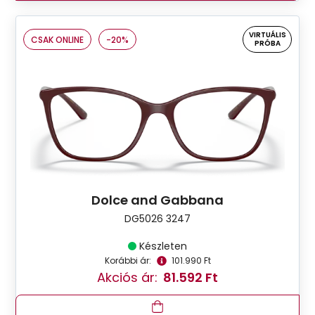
VIRTUÁLIS
CSAK ONLINE
-20%
PRÓBA
Dolce and Gabbana
DG5026 3247
Készleten
Korábbi ár:
101.990 Ft
Akciós ár:
81.592 Ft