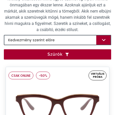
önmagában egy ékszer lenne. Azoknak ajánljuk ezt a
márkát, akik szeretnek kitűnni a tömegből. Akik nem elbújni
akarnak a szemüvegük mögé, hanem inkább fel szeretnék
hívni magukra a figyelmet. Szeretik a színeket, a csillogást,
a csábító, érzéki stílust.
Szűrők
VIRTUÁLIS
CSAK ONLINE
-50%
PRÓBA