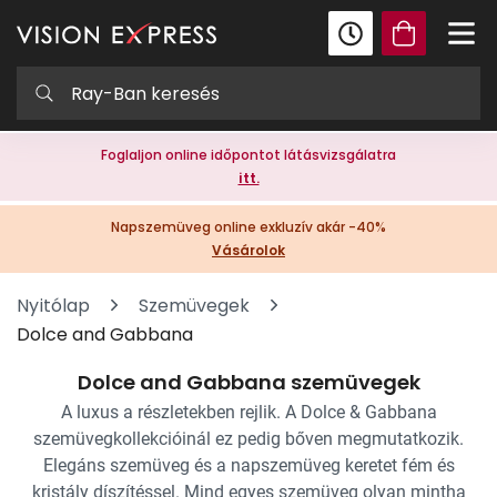
Foglaljon online időpontot látásvizsgálatra
itt.
Napszemüveg online exkluzív akár -40%
Vásárolok
Nyitólap
Szemüvegek
Dolce and Gabbana
Dolce and Gabbana szemüvegek
A luxus a részletekben rejlik. A Dolce & Gabbana
szemüvegkollekcióinál ez pedig bőven megmutatkozik.
Elegáns szemüveg és a napszemüveg keretet fém és
kristály díszítéssel. Mind egyes szemüveg olyan mintha