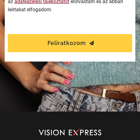
az
adatkezelési tájékoztatót
elolvastam és az abban
leírtakat elfogadom.
Feliratkozom