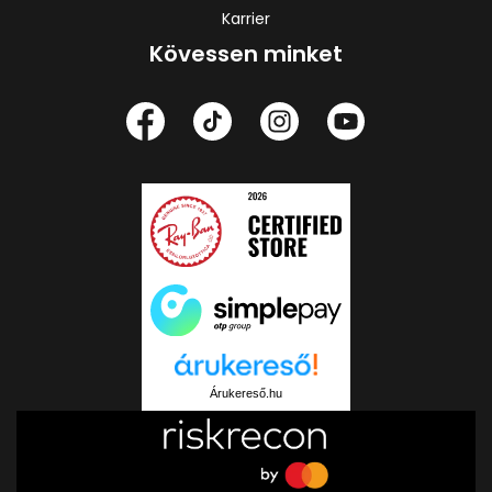
Karrier
Kövessen minket
Árukereső.hu