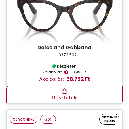
Dolce and Gabbana
DG3372 502
Készleten
Korábbi ár:
110.990 Ft
Akciós ár:
88.792 Ft
Részletek
VIRTUÁLIS
CSAK ONLINE
-20%
PRÓBA