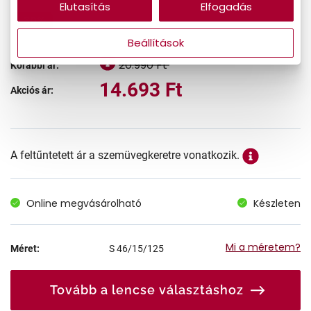
Elutasítás
Elfogadás
-30%
Beállítások
20.990 Ft
Korábbi ár:
14.693 Ft
Akciós ár:
A feltűntetett ár a szemüvegkeretre vonatkozik.
Online megvásárolható
Készleten
Mi a méretem?
Méret:
S
46/15/125
Tovább a lencse választáshoz