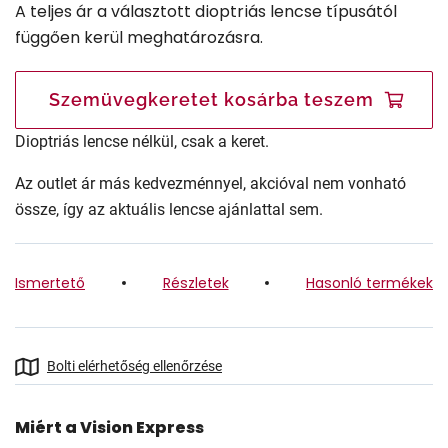
A teljes ár a választott dioptriás lencse típusától
függően kerül meghatározásra.
Szemüvegkeretet kosárba teszem
Dioptriás lencse nélkül, csak a keret.
Az outlet ár más kedvezménnyel, akcióval nem vonható
össze, így az aktuális lencse ajánlattal sem.
Ismertető
Részletek
Hasonló termékek
Bolti elérhetőség ellenőrzése
Miért a Vision Express