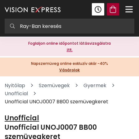
Foglaljon online időpontot látásvizsgálatra
itt.
Napszemüveg online exkluzív akár -40%
Vásárolok
Nyitólap
Szemüvegek
Gyermek
Unofficial
Unofficial UNOJ0007 BB00 szemüvegkeret
Unofficial
Unofficial UNOJ0007 BB00
szemüvegkeret