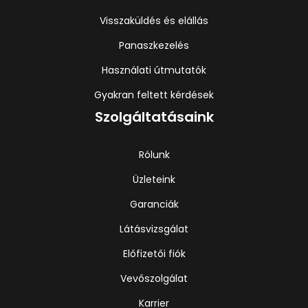
Visszaküldés és elállás
Panaszkezelés
Használati útmutatók
Gyakran feltett kérdések
Szolgáltatásaink
Rólunk
Üzleteink
Garanciák
Látásvizsgálat
Előfizetői fiók
Vevőszolgálat
Karrier