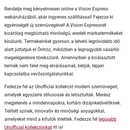
Rendelje meg kényelmesen online a Vision Express
webáruházából, akár ingyenes szállítással! Fejezze ki
egyéniségét új szemüvegével! A Vision Expressnél
kizárólag megbízható minőségű, eredeti márkatermékeket
kínálunk. Termékeinket gyorsan, a lehető legrövidebb idő
alatt juttatjuk el Önhöz, miközben a legnagyobb vásárlói
megelégedésre törekszünk. Amennyiben a kiválasztott
termék nem felel meg elvárásainak, kérjük, lépjen
kapcsolatba vevőszolgálatunkkal.
Fedezze fel az Unofficial kollekció modern szemüvegeit,
amelyek egyszerre stílusosak és letisztultak. Merész
megjelenés a mindennapokra, kortárs dizájnkedvelőknek.
Telített színek, innovatív és minőségi anyagokkal,
amelyeket mind a kifutók ihlettek. Fedezze fel
legújabb
Unofficial kollekciónkat
itt is!