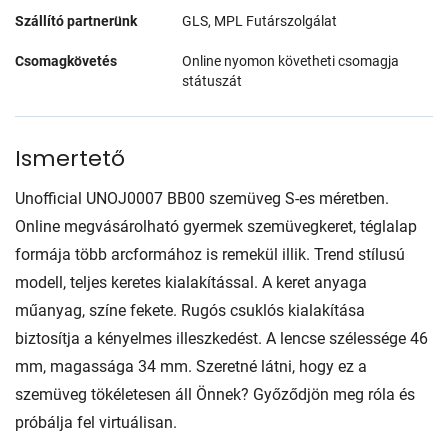
Szállító partnerünk
GLS, MPL Futárszolgálat
Csomagkövetés
Online nyomon követheti csomagja
státuszát
Ismertető
Unofficial UNOJ0007 BB00 szemüveg S-es méretben.
Online megvásárolható gyermek szemüvegkeret, téglalap
formája több arcformához is remekül illik. Trend stílusú
modell, teljes keretes kialakítással. A keret anyaga
műanyag, színe fekete. Rugós csuklós kialakítása
biztosítja a kényelmes illeszkedést. A lencse szélessége 46
mm, magassága 34 mm. Szeretné látni, hogy ez a
szemüveg tökéletesen áll Önnek? Győződjön meg róla és
próbálja fel virtuálisan.