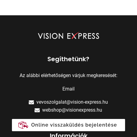
Segíthetünk?
Az alábbi elérhetőségen várjuk megkeresését:
Email
vevoszolgalat@vision-express.hu
webshop@visionexpress.hu
Online visszaküldés bejelentése
Információk