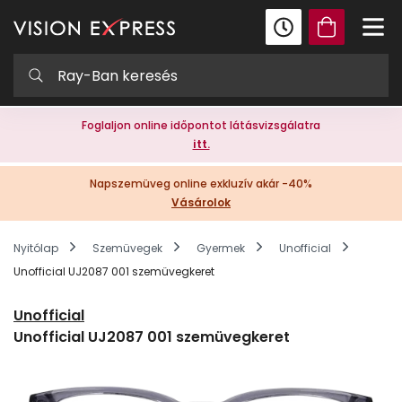
Foglaljon online időpontot látásvizsgálatra
itt.
Napszemüveg online exkluzív akár -40%
Vásárolok
Nyitólap
Szemüvegek
Gyermek
Unofficial
Unofficial UJ2087 001 szemüvegkeret
Unofficial
Unofficial UJ2087 001 szemüvegkeret