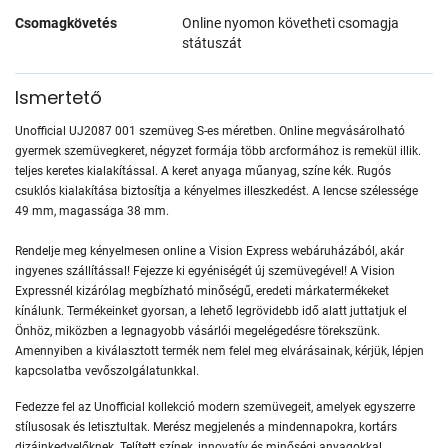
Csomagkövetés
Online nyomon követheti csomagja
státuszát
Ismertető
Unofficial UJ2087 001 szemüveg S-es méretben. Online megvásárolható
gyermek szemüvegkeret, négyzet formája több arcformához is remekül illik.
teljes keretes kialakítással. A keret anyaga műanyag, színe kék. Rugós
csuklós kialakítása biztosítja a kényelmes illeszkedést. A lencse szélessége
49 mm, magassága 38 mm.
Rendelje meg kényelmesen online a Vision Express webáruházából, akár
ingyenes szállítással! Fejezze ki egyéniségét új szemüvegével! A Vision
Expressnél kizárólag megbízható minőségű, eredeti márkatermékeket
kínálunk. Termékeinket gyorsan, a lehető legrövidebb idő alatt juttatjuk el
Önhöz, miközben a legnagyobb vásárlói megelégedésre törekszünk.
Amennyiben a kiválasztott termék nem felel meg elvárásainak, kérjük, lépjen
kapcsolatba vevőszolgálatunkkal.
Fedezze fel az Unofficial kollekció modern szemüvegeit, amelyek egyszerre
stílusosak és letisztultak. Merész megjelenés a mindennapokra, kortárs
dizájnkedvelőknek. Telített színek, innovatív és minőségi anyagokkal,