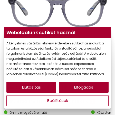
Weboldalunk sütiket használ
A kényelmes vásárlási élmény érdekében sütiket használunk a
tartalom és a közösségi funkciók biztosításához, a weboldal
forgalmunk elemzéséhez és reklámozás céljából. A weboldalon
megtekintheted az Adatkezelési tájékoztatónkat és a sütik
használatának részletes leírását. A sütikkel kapcsolatos
-30%
beállításaidat a későbbiekben bármikor módosíthatod a
láblécben található Süti (Cookie) beállítások feliratra kattintva.
20.990 Ft
Korábbi ár:
14.693 Ft
Elutasítás
Elfogadás
Akciós ár:
Beállítások
A feltűntetett ár a szemüvegkeretre vonatkozik.
Online megvásárolható
Készleten