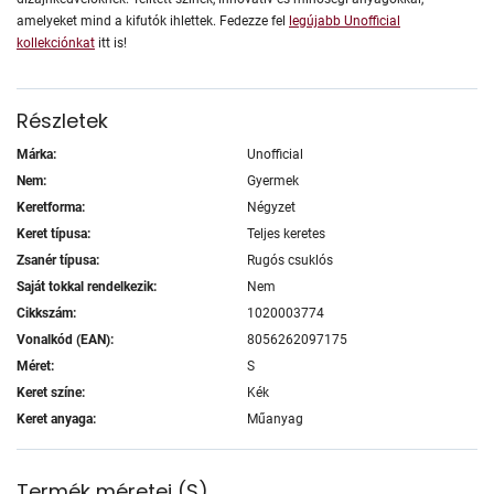
amelyeket mind a kifutók ihlettek. Fedezze fel
legújabb Unofficial
kollekciónkat
itt is!
Részletek
Márka:
Unofficial
Nem:
Gyermek
Keretforma:
Négyzet
Keret típusa:
Teljes keretes
Zsanér típusa:
Rugós csuklós
Saját tokkal rendelkezik:
Nem
Cikkszám:
1020003774
Vonalkód (EAN):
8056262097175
Méret:
S
Keret színe:
Kék
Keret anyaga:
Műanyag
Termék méretei
(
S
)