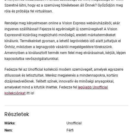
Szeretné látni, hogy ez a szemüveg tökéletesen áll Önnek? Győződjön meg
róla és próbálja fel virtuálisan.
Rendelje meg kényelmesen online a Vision Express webáruházából, akár
ingyenes szállítással! Fejezze ki egyéniségét új szemüvegével! A Vision
Expressnél kizárólag megbízható minőségű, eredeti márkatermékeket
kínálunk. Termékeinket gyorsan, a lehető legrövidebb idő alatt juttatjuk el
Önhöz, miközben a legnagyobb vásárlói megelégedésre törekszünk.
Amennyiben a kiválasztott termék nem felel meg elvárásainak, kérjük, lépjen
kapcsolatba vevőszolgálatunkkal.
Fedezze fel az Unofficial kollekció modern szemüvegeit, amelyek egyszerre
stílusosak és letisztultak. Merész megjelenés a mindennapokra, kortárs
dizájnkedvelőknek. Telített színek, innovatív és minőségi anyagokkal,
amelyeket mind a kifutók ihlettek. Fedezze fel
legújabb Unofficial
kollekciónkat
itt is!
Részletek
Márka:
Unofficial
Nem:
Férfi