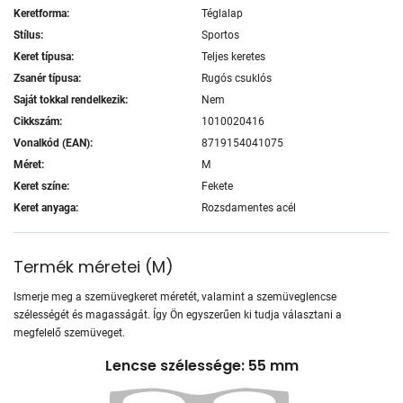
Keretforma:
Téglalap
Stílus:
Sportos
Keret típusa:
Teljes keretes
Zsanér típusa:
Rugós csuklós
Saját tokkal rendelkezik:
Nem
Cikkszám:
1010020416
Vonalkód (EAN):
8719154041075
Méret:
M
Keret színe:
Fekete
Keret anyaga:
Rozsdamentes acél
Termék méretei
(
M
)
Ismerje meg a szemüvegkeret méretét, valamint a szemüveglencse
szélességét és magasságát. Így Ön egyszerűen ki tudja választani a
megfelelő szemüveget.
Lencse szélessége: 55 mm