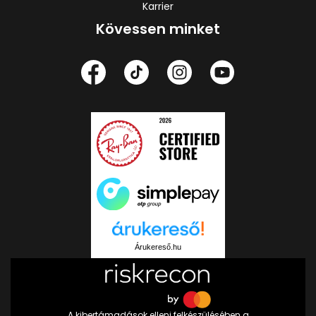
Karrier
Kövessen minket
Árukereső.hu
A kibertámadások elleni felkészülésében a