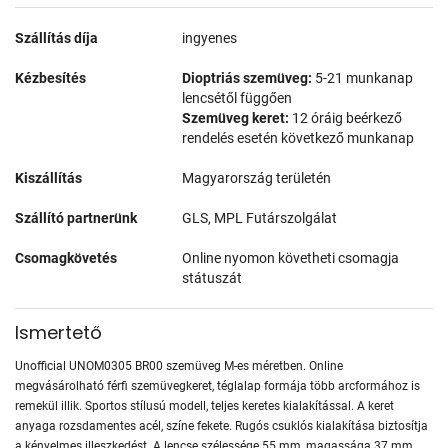
Szállítás díja
ingyenes
Kézbesítés
Dioptriás szemüveg:
5-21 munkanap
lencsétől függően
Szemüveg keret:
12 óráig beérkező
rendelés esetén következő munkanap
Kiszállítás
Magyarország területén
Szállító partnerünk
GLS, MPL Futárszolgálat
Csomagkövetés
Online nyomon követheti csomagja
státuszát
Ismertető
Unofficial UNOM0305 BR00 szemüveg M-es méretben. Online
megvásárolható férfi szemüvegkeret, téglalap formája több arcformához is
remekül illik. Sportos stílusú modell, teljes keretes kialakítással. A keret
anyaga rozsdamentes acél, színe fekete. Rugós csuklós kialakítása biztosítja
a kényelmes illeszkedést. A lencse szélessége 55 mm, magassága 37 mm.