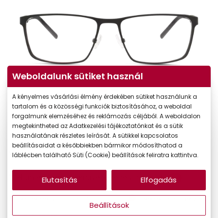
Weboldalunk sütiket használ
A kényelmes vásárlási élmény érdekében sütiket használunk a
tartalom és a közösségi funkciók biztosításához, a weboldal
forgalmunk elemzéséhez és reklámozás céljából. A weboldalon
megtekintheted az Adatkezelési tájékoztatónkat és a sütik
használatának részletes leírását. A sütikkel kapcsolatos
beállításaidat a későbbiekben bármikor módosíthatod a
33.990 Ft
Ár:
láblécben található Süti (Cookie) beállítások feliratra kattintva.
A feltűntetett ár a szemüvegkeretre vonatkozik.
Elutasítás
Elfogadás
Online megvásárolható
Jelenleg nincs készleten
Beállítások
Ingyenes szállítás