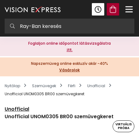
Foglaljon online időpontot látásvizsgálatra
itt.
Napszemüveg online exkluzív akár -40%
Vásárolok
Nyitólap
Szemüvegek
Férfi
Unofficial
Unofficial UNOM0305 BR00 szemüvegkeret
Unofficial
Unofficial UNOM0305 BR00 szemüvegkeret
VIRTUÁLIS
PRÓBA